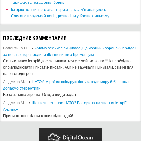
тарифах та погашення боргів
Історію політичного авантюриста, чиє ім’я знав увесь
Єлисаветградський повіт, розповіли у Кропивницькому
ПОСЛЕДНИЕ КОММЕНТАРИИ
→
Валентина О.
«Мама весь час очікувала, що чорний «воронок» приїде і
за нею». Історія родини більшовички з Кременчука
Скільки таких історій досі залишаються у сімейних колах!!! Іх необхідно
оприлюднювати і писати- писати. Аби не забували і цінували, звичні для
нас сьогодні речі.
→
Людмила М.
​НАТО й Україна: співдружність заради миру й безпеки:
долаємо стереотипи
Вона ж наша зірочка! Олю, завжди рада)
→
Людмила М.
Що ви знаєте про НАТО? Вікторина на знання історії
Альянсу ​
Приємно, що стільки вірних відповідей!