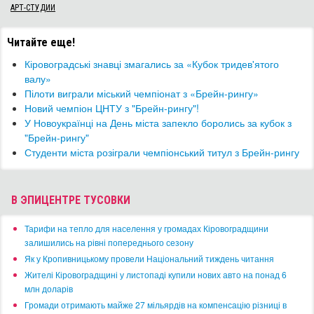
АРТ-СТУДИИ
Читайте еще!
Кіровоградські знавці змагались за «Кубок тридев'ятого
валу»
Пілоти виграли міський чемпіонат з «Брейн-рингу»
Новий чемпіон ЦНТУ з "Брейн-рингу"!
​У Новоукраїнці на День міста запекло боролись за кубок з
"Брейн-рингу"
Студенти міста розіграли чемпіонський титул з Брейн-рингу
В ЭПИЦЕНТРЕ ТУСОВКИ
​Тарифи на тепло для населення у громадах Кіровоградщини
залишились на рівні попереднього сезону
​Як у Кропивницькому провели Національний тиждень читання
​Жителі Кіровоградщині у листопаді купили нових авто на понад 6
млн доларів
​Громади отримають майже 27 мільярдів на компенсацію різниці в