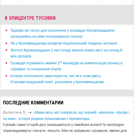
В ЭПИЦЕНТРЕ ТУСОВКИ
​Тарифи на тепло для населення у громадах Кіровоградщини
залишились на рівні попереднього сезону
​Як у Кропивницькому провели Національний тиждень читання
​Жителі Кіровоградщині у листопаді купили нових авто на понад 6
млн доларів
​Громади отримають майже 27 мільярдів на компенсацію різниці в
тарифах та погашення боргів
Історію політичного авантюриста, чиє ім’я знав увесь
Єлисаветградський повіт, розповіли у Кропивницькому
ПОСЛЕДНИЕ КОММЕНТАРИИ
→
Валентина О.
«Мама весь час очікувала, що чорний «воронок» приїде і
за нею». Історія родини більшовички з Кременчука
Скільки таких історій досі залишаються у сімейних колах!!! Іх необхідно
оприлюднювати і писати- писати. Аби не забували і цінували, звичні для