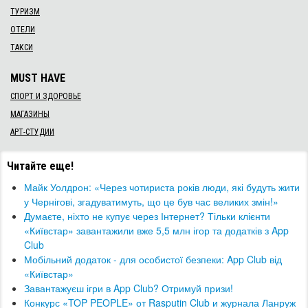
ТУРИЗМ
ОТЕЛИ
ТАКСИ
MUST HAVE
СПОРТ И ЗДОРОВЬЕ
МАГАЗИНЫ
АРТ-СТУДИИ
Читайте еще!
Майк Уолдрон: «Через чотириста років люди, які будуть жити
у Чернігові, згадуватимуть, що це був час великих змін!»
Думаєте, ніхто не купує через Інтернет? Тільки клієнти
«Київстар» завантажили вже 5,5 млн ігор та додатків з App
Club
Мобільний додаток - для особистої безпеки: App Club від
«Київстар»
Завантажуєш ігри в App Club? Отримуй призи!
Конкурс «TOP PEOPLE» от Rasputin Club и журнала Ланруж