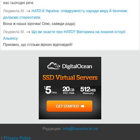
нас сьогодні речі.
→
Людмила М.
​НАТО й Україна: співдружність заради миру й безпеки:
долаємо стереотипи
Вона ж наша зірочка! Олю, завжди рада)
→
Людмила М.
Що ви знаєте про НАТО? Вікторина на знання історії
Альянсу ​
Приємно, що стільки вірних відповідей!
Редакция:
info@tusovka.kr.ua
|
Privacy Policy