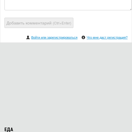
Добавить комментарий
(Ctrl+Enter)
Войти или зарегистрироваться
Что мне даст регистрация?
ЕДА