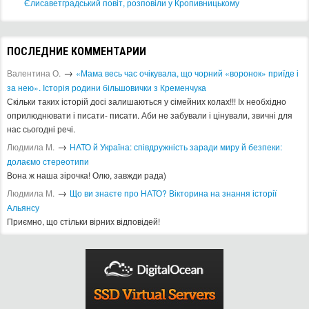
Єлисаветградський повіт, розповіли у Кропивницькому
ПОСЛЕДНИЕ КОММЕНТАРИИ
→
Валентина О.
«Мама весь час очікувала, що чорний «воронок» приїде і
за нею». Історія родини більшовички з Кременчука
Скільки таких історій досі залишаються у сімейних колах!!! Іх необхідно
оприлюднювати і писати- писати. Аби не забували і цінували, звичні для
нас сьогодні речі.
→
Людмила М.
​НАТО й Україна: співдружність заради миру й безпеки:
долаємо стереотипи
Вона ж наша зірочка! Олю, завжди рада)
→
Людмила М.
Що ви знаєте про НАТО? Вікторина на знання історії
Альянсу ​
Приємно, що стільки вірних відповідей!