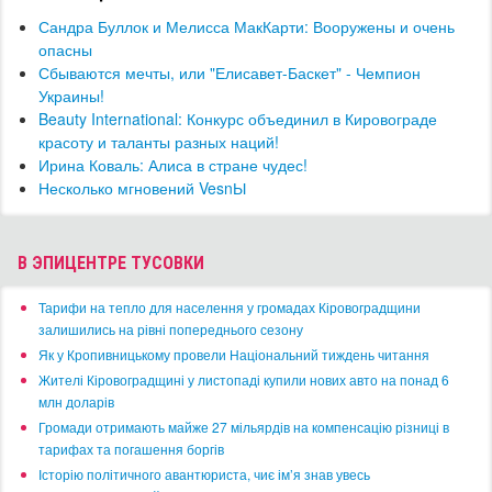
Сандра Буллок и Мелисса МакКарти: Вооружены и очень
опасны
​Сбываются мечты, или "Елисавет-Баскет" - Чемпион
Украины!
Beauty International: Конкурс объединил в Кировограде
красоту и таланты разных наций!
Ирина Коваль: Алиса в стране чудес!
Несколько мгновений VesnЫ
В ЭПИЦЕНТРЕ ТУСОВКИ
​Тарифи на тепло для населення у громадах Кіровоградщини
залишились на рівні попереднього сезону
​Як у Кропивницькому провели Національний тиждень читання
​Жителі Кіровоградщині у листопаді купили нових авто на понад 6
млн доларів
​Громади отримають майже 27 мільярдів на компенсацію різниці в
тарифах та погашення боргів
Історію політичного авантюриста, чиє ім’я знав увесь