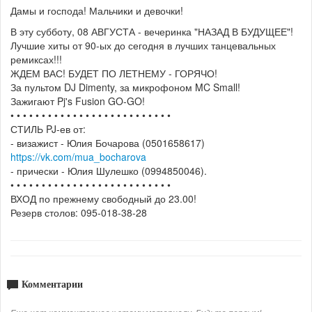
Дамы и господа! Мальчики и девочки!
В эту субботу, 08 АВГУСТА - вечеринка "НАЗАД В БУДУЩЕЕ"!
Лучшие хиты от 90-ых до сегодня в лучших танцевальных
ремиксах!!!
ЖДЕМ ВАС! БУДЕТ ПО ЛЕТНЕМУ - ГОРЯЧО!
За пультом DJ Dimenty, за микрофоном MC Small!
Зажигают Pj's Fusion GO-GO!
• • • • • • • • • • • • • • • • • • • • • • • • • •
СТИЛЬ PJ-ев от:
- визажист - Юлия Бочарова (0501658617)
https://vk.com/mua_bocharova
- прически - Юлия Шулешко (0994850046).
• • • • • • • • • • • • • • • • • • • • • • • • • •
ВХОД по прежнему свободный до 23.00!
Резерв столов: 095-018-38-28
Комментарии