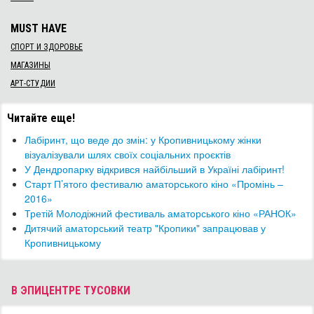
MUST HAVE
СПОРТ И ЗДОРОВЬЕ
МАГАЗИНЫ
АРТ-СТУДИИ
Читайте еще!
Лабіринт, що веде до змін: у Кропивницькому жінки
візуалізували шлях своїх соціальних проєктів
У Дендропарку відкрився найбільший в Україні лабіринт!
Старт П’ятого фестивалю аматорського кіно «Промінь –
2016»
Третій Молодіжний фестиваль аматорського кіно «РАНОК»
Дитячий аматорський театр "Кропики" запрацював у
Кропивницькому
В ЭПИЦЕНТРЕ ТУСОВКИ