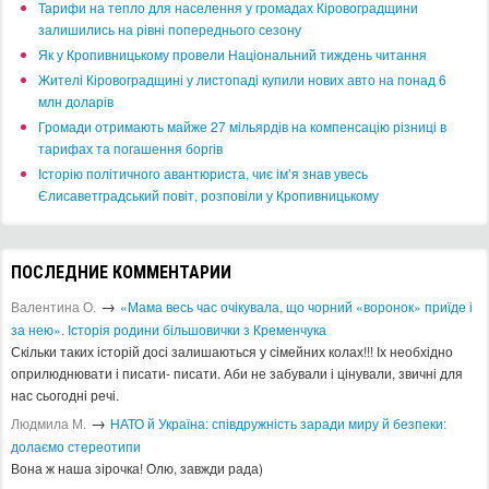
​Тарифи на тепло для населення у громадах Кіровоградщини
залишились на рівні попереднього сезону
​Як у Кропивницькому провели Національний тиждень читання
​Жителі Кіровоградщині у листопаді купили нових авто на понад 6
млн доларів
​Громади отримають майже 27 мільярдів на компенсацію різниці в
тарифах та погашення боргів
Історію політичного авантюриста, чиє ім’я знав увесь
Єлисаветградський повіт, розповіли у Кропивницькому
ПОСЛЕДНИЕ КОММЕНТАРИИ
→
Валентина О.
«Мама весь час очікувала, що чорний «воронок» приїде і
за нею». Історія родини більшовички з Кременчука
Скільки таких історій досі залишаються у сімейних колах!!! Іх необхідно
оприлюднювати і писати- писати. Аби не забували і цінували, звичні для
нас сьогодні речі.
→
Людмила М.
​НАТО й Україна: співдружність заради миру й безпеки:
долаємо стереотипи
Вона ж наша зірочка! Олю, завжди рада)