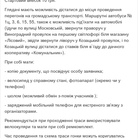
Стартовий внесок 10 грн.
Глядачі мають можливість дістатися до місця проведення
перегонів на громадському транспорті. Маршрутні автобуси №
1ц, 3, 6, 15, 55, також є можливість під'їхати на автомобілі
(їдучи по вулиці Московській, звернути праворуч у
Виноградний провулок на першому світлофорі біля магазину
«Лісовий», звідти звернути ліворуч у Козацький провулок, і по
Козацькій вулиці дістатися до ставків біля в`їзду до дачного
кооперативу «Комунальник»).
При собі мати:
- копію документу, що посвідчує особу заявника;
- велосипед у справному стані, фотоапарат (окремо чи у
телефоні)
- шолом (можливий обмін з-поміж учасників );
- заряджений мобільний телефон для екстреного зв'язку з
організаторами.
Рекомендується при проходженні траси використовувати
велоокуляри та мати при собі ремкомплект.
Час проведення та схема траси гонки можуть коригуватись