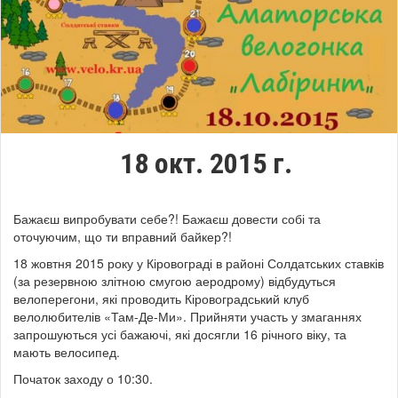
18 окт. 2015 г.
Бажаєш випробувати себе?! Бажаєш довести собі та
оточуючим, що ти вправний байкер?!
18 жовтня 2015 року у Кіровограді в районі Солдатських ставків
(за резервною злітною смугою аеродрому) відбудуться
велоперегони, які проводить Кіровоградський клуб
велолюбителів «Там-Де-Ми». Прийняти участь у змаганнях
запрошуються усі бажаючі, які досягли 16 річного віку, та
мають велосипед.
Початок заходу о 10:30.