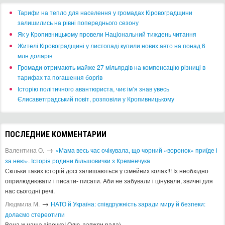
​Тарифи на тепло для населення у громадах Кіровоградщини
залишились на рівні попереднього сезону
​Як у Кропивницькому провели Національний тиждень читання
​Жителі Кіровоградщині у листопаді купили нових авто на понад 6
млн доларів
​Громади отримають майже 27 мільярдів на компенсацію різниці в
тарифах та погашення боргів
Історію політичного авантюриста, чиє ім’я знав увесь
Єлисаветградський повіт, розповіли у Кропивницькому
ПОСЛЕДНИЕ КОММЕНТАРИИ
→
Валентина О.
«Мама весь час очікувала, що чорний «воронок» приїде і
за нею». Історія родини більшовички з Кременчука
Скільки таких історій досі залишаються у сімейних колах!!! Іх необхідно
оприлюднювати і писати- писати. Аби не забували і цінували, звичні для
нас сьогодні речі.
→
Людмила М.
​НАТО й Україна: співдружність заради миру й безпеки:
долаємо стереотипи
Вона ж наша зірочка! Олю, завжди рада)