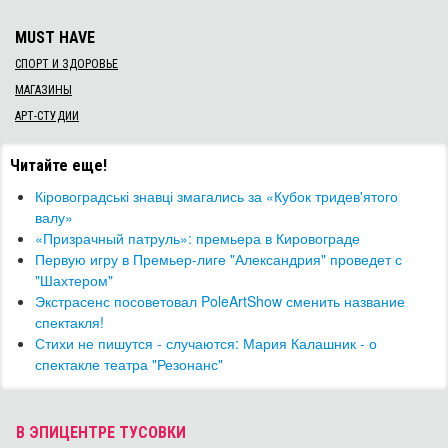
MUST HAVE
СПОРТ И ЗДОРОВЬЕ
МАГАЗИНЫ
АРТ-СТУДИИ
Читайте еще!
Кіровоградські знавці змагались за «Кубок тридев'ятого
валу»
«Призрачный патруль»: премьера в Кировограде
Первую игру в Премьер-лиге "Александрия" проведет с
"Шахтером"
Экстрасенс посоветовал PoleArtShow сменить название
спектакля!
Стихи не пишутся - случаются: Мария Калашник - о
спектакле театра "Резонанс"
В ЭПИЦЕНТРЕ ТУСОВКИ