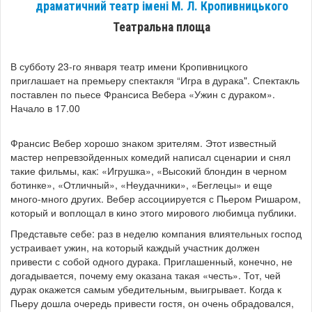
драматичний театр імені М. Л. Кропивницького
Театральна площа
В субботу 23-го января театр имени Кропивницкого
приглашает на п
ремьеру спектакля “Игра в дурака". Спектакль
поставлен
по пьесе Франсиса Вебера «Ужин с дураком».
Начало в 17.00
Франсис Вебер хорошо знаком зрителям. Этот известный
мастер непревзойденных комедий написал сценарии и снял
такие фильмы, как: «Игрушка», «Высокий блондин в черном
ботинке», «Отличный», «Неудачники», «Беглецы» и еще
много-много других. Вебер ассоциируется с Пьером Ришаром,
который и воплощал в кино этого мирового любимца публики.
Представьте себе: раз в неделю компания влиятельных господ
устраивает ужин, на который каждый участник должен
привести с собой одного дурака. Приглашенный, конечно, не
догадывается, почему ему оказана такая «честь». Тот, чей
дурак окажется самым убедительным, выигрывает. Когда к
Пьеру дошла очередь привести гостя, он очень обрадовался,