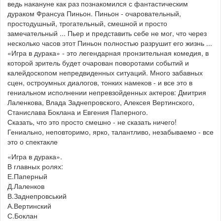
ведь накануне как раз познакомился с фантастическим
дураком Франсуа Пиньон. Пиньон - очаровательный,
простодушный, трогательный, смешной и просто
замечательный ... Пьер и представить себе не мог, что через
несколько часов этот Пиньон полностью разрушит его жизнь ...
«Игра в дурака» - это легендарная пронзительная комедия, в
которой зритель будет очарован поворотами событий и
калейдоскопом непредвиденных ситуаций. Много забавных
сцен, остроумных диалогов, тонких намеков - и все это в
гениальном исполнении непревзойденных актеров: Дмитрия
Лаленкова, Влада Заднепровского, Алексея Вертинского,
Станислава Боклана и Евгения Паперного.
Сказать, что это просто смешно - не сказать ничего!
Гениально, неповторимо, ярко, талантливо, незабываемо - все
это о спектакле
«Игра в дурака».
В главных ролях:
Е.Паперный
Д.Лаленков
В.Заднепровський
А.Вертинский
С.Боклан