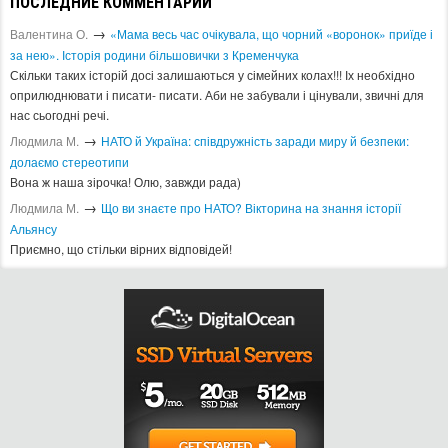
ПОСЛЕДНИЕ КОММЕНТАРИИ
→
Валентина О.
«Мама весь час очікувала, що чорний «воронок» приїде і
за нею». Історія родини більшовички з Кременчука
Скільки таких історій досі залишаються у сімейних колах!!! Іх необхідно
оприлюднювати і писати- писати. Аби не забували і цінували, звичні для
нас сьогодні речі.
→
Людмила М.
​НАТО й Україна: співдружність заради миру й безпеки:
долаємо стереотипи
Вона ж наша зірочка! Олю, завжди рада)
→
Людмила М.
Що ви знаєте про НАТО? Вікторина на знання історії
Альянсу ​
Приємно, що стільки вірних відповідей!