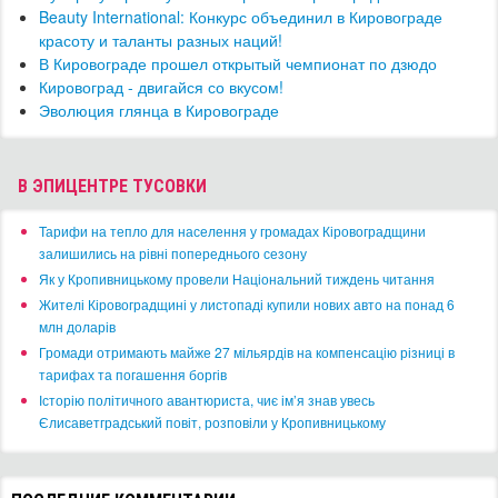
Beauty International: Конкурс объединил в Кировограде
красоту и таланты разных наций!
В Кировограде прошел открытый чемпионат по дзюдо
Кировоград - двигайся со вкусом!
Эволюция глянца в Кировограде
В ЭПИЦЕНТРЕ ТУСОВКИ
​Тарифи на тепло для населення у громадах Кіровоградщини
залишились на рівні попереднього сезону
​Як у Кропивницькому провели Національний тиждень читання
​Жителі Кіровоградщині у листопаді купили нових авто на понад 6
млн доларів
​Громади отримають майже 27 мільярдів на компенсацію різниці в
тарифах та погашення боргів
Історію політичного авантюриста, чиє ім’я знав увесь
Єлисаветградський повіт, розповіли у Кропивницькому