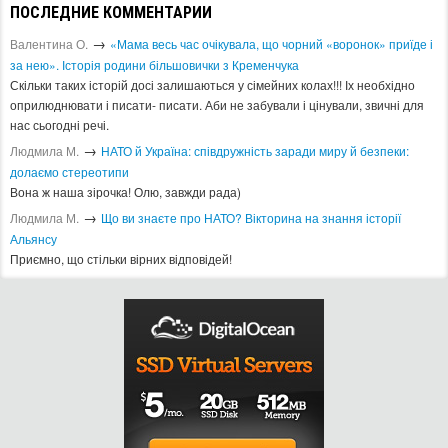
ПОСЛЕДНИЕ КОММЕНТАРИИ
→
Валентина О.
«Мама весь час очікувала, що чорний «воронок» приїде і
за нею». Історія родини більшовички з Кременчука
Скільки таких історій досі залишаються у сімейних колах!!! Іх необхідно
оприлюднювати і писати- писати. Аби не забували і цінували, звичні для
нас сьогодні речі.
→
Людмила М.
​НАТО й Україна: співдружність заради миру й безпеки:
долаємо стереотипи
Вона ж наша зірочка! Олю, завжди рада)
→
Людмила М.
Що ви знаєте про НАТО? Вікторина на знання історії
Альянсу ​
Приємно, що стільки вірних відповідей!