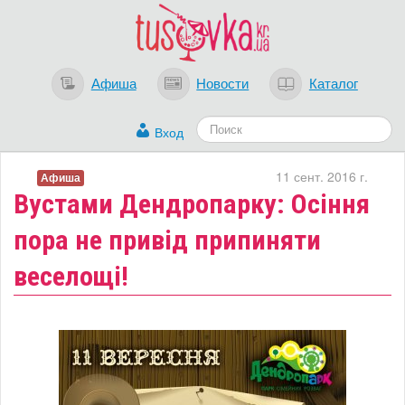
Афиша
Новости
Каталог
Вход
11 сент. 2016 г.
Афиша
​Вустами Дендропарку: Осіння
пора не привід припиняти
веселощі!