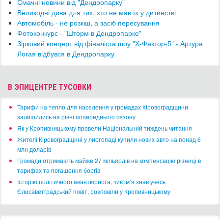
Смачні новини від "Дендропарку"
Великодні дива для тих, хто не мав їх у дитинстві
​Автомобіль - не розкіш, а засіб пересування
Фотоконкурс - "Шторм в Дендропарке"
Зірковий концерт від фіналіста шоу "Х-Фактор-5" - Артура
Логая відбувся в Дендропарку
В ЭПИЦЕНТРЕ ТУСОВКИ
​Тарифи на тепло для населення у громадах Кіровоградщини
залишились на рівні попереднього сезону
​Як у Кропивницькому провели Національний тиждень читання
​Жителі Кіровоградщині у листопаді купили нових авто на понад 6
млн доларів
​Громади отримають майже 27 мільярдів на компенсацію різниці в
тарифах та погашення боргів
Історію політичного авантюриста, чиє ім’я знав увесь
Єлисаветградський повіт, розповіли у Кропивницькому