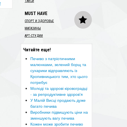
ТАКСИ
?
MUST HAVE
СПОРТ И ЗДОРОВЬЕ
МАГАЗИНЫ
АРТ-СТУДИИ
Читайте еще!
​Печиво з патріотичними
малюнками, зелений борщ та
сухарики відправляють із
Кропивницького тим, хто цього
потребує
Молоді та здорові кіровоградці
- за репродуктивне здоров'я
У Малій Висці продають дуже
багато печива
Виробники підвищують ціни на
зменшують вагу печива
Кожен може зробити печиво