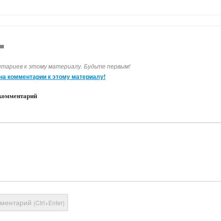
и
тариев к этому материалу. Будьте первым!
на комментарии к этому материалу!
комментарий
мментарий
(Ctrl+Enter)