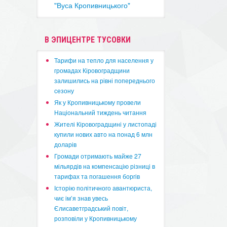
"Вуса Кропивницького"
В ЭПИЦЕНТРЕ ТУСОВКИ
​Тарифи на тепло для населення у
громадах Кіровоградщини
залишились на рівні попереднього
сезону
​Як у Кропивницькому провели
Національний тиждень читання
​Жителі Кіровоградщині у листопаді
купили нових авто на понад 6 млн
доларів
​Громади отримають майже 27
мільярдів на компенсацію різниці в
тарифах та погашення боргів
Історію політичного авантюриста,
чиє ім’я знав увесь
Єлисаветградський повіт,
розповіли у Кропивницькому