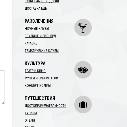
СУШИ, ПАБЫ, ПИЦЦЕРИИ
ДОСТАВКА ЕДЫ
РАЗВЛЕЧЕНИЯ
НОЧНЫЕ КЛУБЫ
БОУЛИНГ И БИЛЬЯРД
КАРАОКЕ
ТЕМАТИЧЕСКИЕ КЛУБЫ
КУЛЬТУРА
ТЕАТР И КИНО
МУЗЕИ И БИБЛИОТЕКИ
КОНЦЕРТ-ХОЛЛЫ
ПУТЕШЕСТВИЯ
ДОСТОПРИМЕЧАТЕЛЬНОСТИ
ТУРИЗМ
ОТЕЛИ