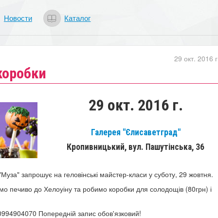
Новости
Каталог
29 окт. 2016 г
коробки
29 окт. 2016 г.
Галерея "Єлисаветград"
Кропивницький, вул. Пашутінська, 36
"Муза" запрошує на геловінські майстер-класи у суботу, 29 жовтня.
мо печиво до Хелоуіну та робимо коробки для солодощів (80грн) і
 0994904070 Попередній запис обов'язковий!