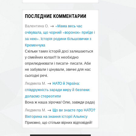
ПОСЛЕДНИЕ КОММЕНТАРИИ
→
Валентина О.
«Мама весь час
очікувала, що чорний «воронок» приїде і
за нею». Історія родини більшовички з
Кременчука
Скільки таких історій досі залишаються
у сімейних колах!!! Іх необхідно
оприлюднювати і писати- писати. Аби
не забували і цінували, звичні для нас
сьогодні речі.
→
Людмила М.
​НАТО й Україна:
співдружність заради миру й безпеки:
долаємо стереотипи
Вона ж наша зірочка! Олю, завжди рада)
→
Людмила М.
Що ви знаєте про НАТО?
Вікторина на знання історії Альянсу ​
Приємно, що стільки вірних відповідей!