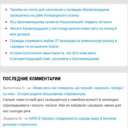
​Тарифи на тепло для населення у громадах Кіровоградщини
залишились на рівні попереднього сезону
​Як у Кропивницькому провели Національний тиждень читання
​Жителі Кіровоградщині у листопаді купили нових авто на понад 6
млн доларів
​Громади отримають майже 27 мільярдів на компенсацію різниці в
тарифах та погашення боргів
Історію політичного авантюриста, чиє ім’я знав увесь
Єлисаветградський повіт, розповіли у Кропивницькому
ПОСЛЕДНИЕ КОММЕНТАРИИ
→
Валентина О.
«Мама весь час очікувала, що чорний «воронок» приїде і
за нею». Історія родини більшовички з Кременчука
Скільки таких історій досі залишаються у сімейних колах!!! Іх необхідно
оприлюднювати і писати- писати. Аби не забували і цінували, звичні для
нас сьогодні речі.
→
Людмила М.
​НАТО й Україна: співдружність заради миру й безпеки:
долаємо стереотипи