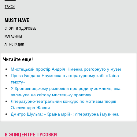
ТАКСИ
MUST HAVE
СПОРТ И ЗДОРОВЬЕ
МАГАЗИНЫ
АРТ-СТУДИИ
Читайте еще!
Мистецький простір Андрія Німенка розгорнуто у музеї
​Проза Богдана Науменка в літературному хабі «Таїна
тексту»
​У Кропивницькому розповіли про родину земляків, яка
вплинула на світову мистецьку практику
Літературно-театральний конкурс по мотивам творів
Олександра Жовни
Дмитро Шульга: «Країна мрій»: літературна і музична
В ЭПИЦЕНТРЕ ТУСОВКИ