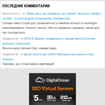
ПОСЛЕДНИЕ КОММЕНТАРИИ
→
Валентина О.
«Мама весь час очікувала, що чорний «воронок» приїде і
за нею». Історія родини більшовички з Кременчука
Скільки таких історій досі залишаються у сімейних колах!!! Іх необхідно
оприлюднювати і писати- писати. Аби не забували і цінували, звичні для
нас сьогодні речі.
→
Людмила М.
​НАТО й Україна: співдружність заради миру й безпеки:
долаємо стереотипи
Вона ж наша зірочка! Олю, завжди рада)
→
Людмила М.
Що ви знаєте про НАТО? Вікторина на знання історії
Альянсу ​
Приємно, що стільки вірних відповідей!