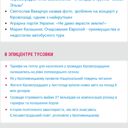
Эльзы"
Святослав Вакарчук назвав фото, зроблене на концерті у
Кіровограді, одним з найкрутіших
Аграрна партія України: «Не дамо вкрасти землю!»
Мария Калашник: Очарование Европой - преимущества и
недостатки автобусного тура
В ЭПИЦЕНТРЕ ТУСОВКИ
​Тарифи на тепло для населення у громадах Кіровоградщини
залишились на рівні попереднього сезону
​Як у Кропивницькому провели Національний тиждень читання
​Жителі Кіровоградщині у листопаді купили нових авто на понад 6
млн доларів
​Громади отримають майже 27 мільярдів на компенсацію різниці в
тарифах та погашення боргів
Історію політичного авантюриста, чиє ім’я знав увесь
Єлисаветградський повіт, розповіли у Кропивницькому