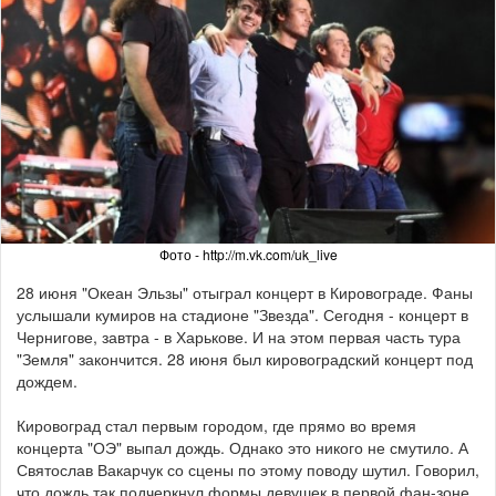
Фото - http://m.vk.com/uk_live
2
8 июня "Океан Эльзы" отыграл концерт в Кировограде. Фаны
услышали кумиров на стадионе "Звезда". Сегодня - концерт в
Чернигове, завтра - в Харькове. И на этом первая часть тура
"Земля" закончится. 28 июня был кировоградский концерт под
дождем.
Кировоград стал первым городом, где прямо во время
концерта "ОЭ" выпал дождь. Однако это никого не смутило. А
Святослав Вакарчук со сцены по этому поводу шутил. Говорил,
что дождь так подчеркнул формы девушек в первой фан-зоне,