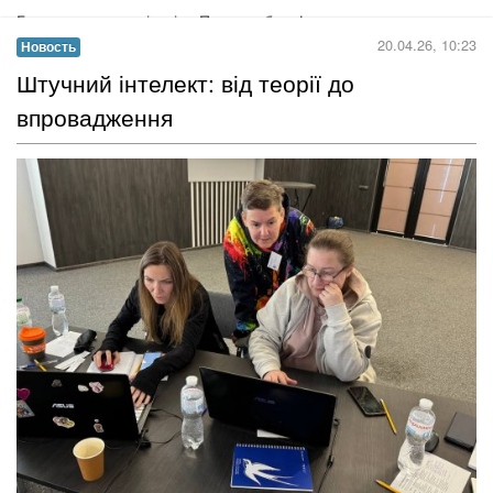
Днями до Головного управління ДСНС у Кіровоградській
області прибуло поповнення — 16 молодих офіцерів та
офіцерок, які завершили навчання у Національному
університеті цивільного захисту України та Львівському
державному університеті безпеки життєдіяльності....
Читать дальше →
21.04.26, 17:59
Новость
​Партнерства, що зміцнюють стійкість і
підтримку