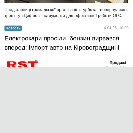
Громадська організація «Прес-клуб реформ» у
Кропивницькому продовжує розвивати співпрацю з
ініціативами, які працюють із важливими соціальними
викликами та підтримкою людей. Одним із таких партнерів
став Центр психології та розвитку «Простір активних»...
Читать дальше →
20.04.26, 10:23
Новость