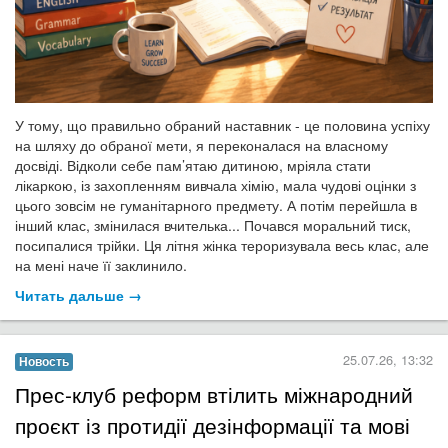
У тому, що правильно обраний наставник - це половина успіху
на шляху до обраної мети, я переконалася на власному
досвіді. Відколи себе пам’ятаю дитиною, мріяла стати
лікаркою, із захопленням вивчала хімію, мала чудові оцінки з
цього зовсім не гуманітарного предмету. А потім перейшла в
інший клас, змінилася вчителька... Почався моральний тиск,
посипалися трійки. Ця літня жінка тероризувала весь клас, але
на мені наче її заклинило.
Читать дальше →
25.07.26, 13:32
Новость
​Прес-клуб реформ втілить міжнародний
проєкт із протидії дезінформації та мові