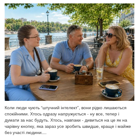
Коли люди чують “штучний інтелект”, вони рідко лишаються
спокійними. Хтось одразу напружується - ну все, тепер і
думати за нас будуть. Хтось, навпаки - дивиться на це як на
чарівну кнопку, яка зараз усе зробить швидше, краще і майже
без участі людини....