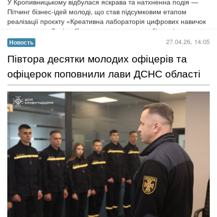
Пітчинг бізнес-ідей молоді: як молодь
презентувала майбутнє підприємництва
У Кропивницькому відбулася яскрава та натхненна подія —
Пітчинг бізнес-ідей молоді, що став підсумковим етапом
реалізації проєкту «Креативна лабораторія цифрових навичок
та ремесел». Захід об’єднав талановитих, амбітних і творчих