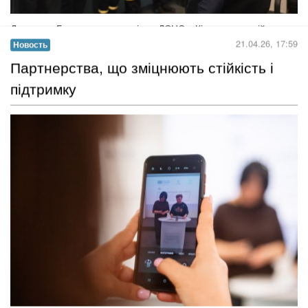
учнів та учениць Ліцею сфери послуг та торгівлі, які протягом
кількох місяців навчалися основам фінансової грамотності,
підприємництва, цифрового просування та сучасної
самопрезентації....
Читать дальше →
27.04.26, 14:05
Новость
​Півтора десятки молодих офіцерів та
офіцерок поповнили лави ДСНС області