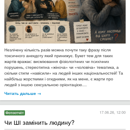
Незлічену кількість разів можна почути таку фразу після
токсичного анекдоту який принижує. Букет тем для таких
жартів вражає: висміювання фізіологічних чи психічних
порушень, стереотипна «жіноча» чи «чоловіча» тематика, а
скільки стигм «навісили» на людей інших національностей! Та
найбільш жорсткими і огидними, як на мене, є жарти про
людей з іншою сексуальною орієнтацією....
Читать дальше →
17.06.26, 12:00
Фотоотчёт
Чи ШІ замінить людину?