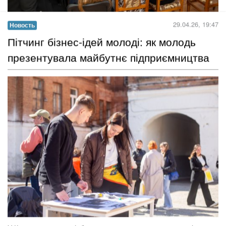
Протягом двох дні в Помічнянська громада мала честь стати
майданчиком для проведення засідання секції з питань освіти
Асоціацій міст України
....
Читать дальше →
29.04.26, 19:47
Новость