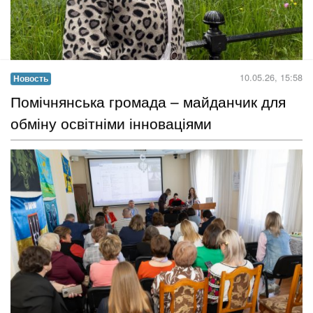
Голова правління громадської організації «Прес-клуб реформ»
Людмила Талашкевич у травні 2026 року взяла участь у
міжнародному навчальному візиті для українських жінок —
лідерок громадянського суспільства, який відбувся у Дубліні
(Ірландія)....
Читать дальше →
10.05.26, 15:58
Новость
Помічнянська громада – майданчик для
обміну освітніми інноваціями