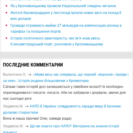
​Як у Кропивницькому провели Національний тиждень читання
​Жителі Кіровоградщині у листопаді купили нових авто на понад 6
млн доларів
​Громади отримають майже 27 мільярдів на компенсацію різниці в
тарифах та погашення боргів
Історію політичного авантюриста, чиє ім’я знав увесь
Єлисаветградський повіт, розповіли у Кропивницькому
ПОСЛЕДНИЕ КОММЕНТАРИИ
→
Валентина О.
«Мама весь час очікувала, що чорний «воронок» приїде і
за нею». Історія родини більшовички з Кременчука
Скільки таких історій досі залишаються у сімейних колах!!! Іх необхідно
оприлюднювати і писати- писати. Аби не забували і цінували, звичні для
нас сьогодні речі.
→
Людмила М.
​НАТО й Україна: співдружність заради миру й безпеки:
долаємо стереотипи
Вона ж наша зірочка! Олю, завжди рада)
→
Людмила М.
Що ви знаєте про НАТО? Вікторина на знання історії
Альянсу ​