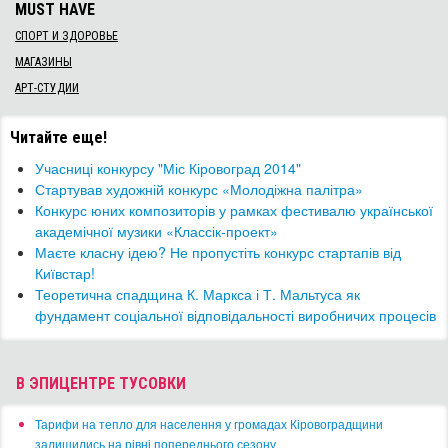
MUST HAVE
СПОРТ И ЗДОРОВЬЕ
МАГАЗИНЫ
АРТ-СТУДИИ
Читайте еще!
Учасниці конкурсу "Міс Кіровоград 2014"
Стартував художній конкурс «Молодіжна палітра»
Конкурс юних композиторів у рамках фестивалю української
академічної музики «Классік-проект»
Маєте класну ідею? Не пропустіть конкурс стартапів від
Київстар!
Теоретична спадщина К. Маркса і Т. Мальтуса як
фундамент соціальної відповідальності виробничих процесів
В ЭПИЦЕНТРЕ ТУСОВКИ
​Тарифи на тепло для населення у громадах Кіровоградщини
залишились на рівні попереднього сезону