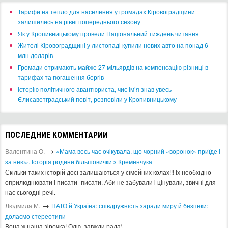
​Тарифи на тепло для населення у громадах Кіровоградщини
залишились на рівні попереднього сезону
​Як у Кропивницькому провели Національний тиждень читання
​Жителі Кіровоградщині у листопаді купили нових авто на понад 6
млн доларів
​Громади отримають майже 27 мільярдів на компенсацію різниці в
тарифах та погашення боргів
Історію політичного авантюриста, чиє ім’я знав увесь
Єлисаветградський повіт, розповіли у Кропивницькому
ПОСЛЕДНИЕ КОММЕНТАРИИ
→
Валентина О.
«Мама весь час очікувала, що чорний «воронок» приїде і
за нею». Історія родини більшовички з Кременчука
Скільки таких історій досі залишаються у сімейних колах!!! Іх необхідно
оприлюднювати і писати- писати. Аби не забували і цінували, звичні для
нас сьогодні речі.
→
Людмила М.
​НАТО й Україна: співдружність заради миру й безпеки:
долаємо стереотипи
Вона ж наша зірочка! Олю, завжди рада)