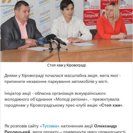
Стоп хам у Кіровограді
Днями у Кіровограді почалася масштабна акція, мета якої -
припинити незаконне паркування автомобілів у місті.
Ініціатор акції - обласна організація всеукраїнського
молодіжного об’єднання «Молоді регіони», - презентувала
городянам у Кіровоградському прес-клубі акцію
«Стоп хам»
.
Як розповів сайту «
Тусовка
» натхненник акції
Олександр
Рихлицький
, мета проекту – привернути увагу громадськості