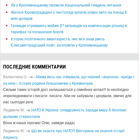
​Як у Кропивницькому провели Національний тиждень читання
​Жителі Кіровоградщині у листопаді купили нових авто на понад 6
млн доларів
​Громади отримають майже 27 мільярдів на компенсацію різниці в
тарифах та погашення боргів
Історію політичного авантюриста, чиє ім’я знав увесь
Єлисаветградський повіт, розповіли у Кропивницькому
ПОСЛЕДНИЕ КОММЕНТАРИИ
→
Валентина О.
«Мама весь час очікувала, що чорний «воронок» приїде і
за нею». Історія родини більшовички з Кременчука
Скільки таких історій досі залишаються у сімейних колах!!! Іх необхідно
оприлюднювати і писати- писати. Аби не забували і цінували, звичні для
нас сьогодні речі.
→
Людмила М.
​НАТО й Україна: співдружність заради миру й безпеки:
долаємо стереотипи
Вона ж наша зірочка! Олю, завжди рада)
→
Людмила М.
Що ви знаєте про НАТО? Вікторина на знання історії
Альянсу ​