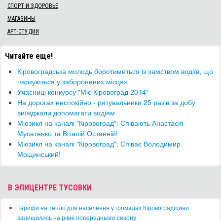
СПОРТ И ЗДОРОВЬЕ
МАГАЗИНЫ
АРТ-СТУДИИ
Читайте еще!
Кіровоградська молодь боротиметься із хамством водіїв, що
паркуються у заборонених місцях
Учасниці конкурсу "Міс Кіровоград 2014"
На дорогах неспокійно - рятувальники 25 разів за добу
виїжджали допомагати водіям
Мюзикл на каналі "Кіровоград": Співають Анастасія
Мусатенко та Віталій Останній!
Мюзикл на каналі "Кіровоград": Співає Володимир
Мощинський!
В ЭПИЦЕНТРЕ ТУСОВКИ
​Тарифи на тепло для населення у громадах Кіровоградщини
залишились на рівні попереднього сезону