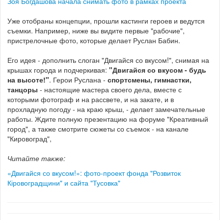
Зоя Богдашова начала снимать фото в рамках проекта
Уже отобраны концепции, прошли кастинги героев и ведутся
съемки. Например, ниже вы видите первые "рабочие",
пристрелочные фото, которые делает Руслан Бабин.
Его идея - дополнить слоган "Двигайся со вкусом!", снимая на
крышах города и подчеркивая:
"Двигайся со вкусом - будь
на высоте!"
. Герои Руслана -
спортсмены, гимнастки,
танцоры
- настоящие мастера своего дела, вместе с
которыми фотограф и на рассвете, и на закате, и в
прохладную погоду - на краю крыш, - делает замечательные
работы. Ждите полную презентацию на форуме "Креативный
город", а также смотрите сюжеты со съемок - на канале
"Кировоград",
Читайте также:
«Двигайся со вкусом!»: фото-проект фонда "Розвиток
Кіровоградщини" и сайта "Тусовка"