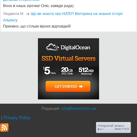
Вона ж наша зірочка! Олю, завжди рада)
→
Людмила М.
Що ви знаєте про НАТО? Вікторина на знання історії
Альянсу ​
Приємно, що стільки вірних відповідей!
Редакция:
info@tusovka.kr.ua
|
Privacy Policy