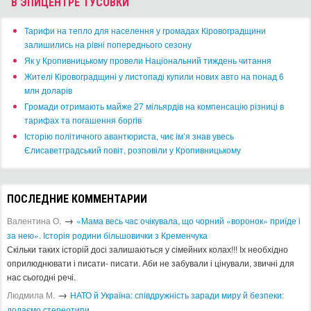
В ЭПИЦЕНТРЕ ТУСОВКИ
​Тарифи на тепло для населення у громадах Кіровоградщини
залишились на рівні попереднього сезону
​Як у Кропивницькому провели Національний тиждень читання
​Жителі Кіровоградщині у листопаді купили нових авто на понад 6
млн доларів
​Громади отримають майже 27 мільярдів на компенсацію різниці в
тарифах та погашення боргів
Історію політичного авантюриста, чиє ім’я знав увесь
Єлисаветградський повіт, розповіли у Кропивницькому
ПОСЛЕДНИЕ КОММЕНТАРИИ
→
Валентина О.
«Мама весь час очікувала, що чорний «воронок» приїде і
за нею». Історія родини більшовички з Кременчука
Скільки таких історій досі залишаються у сімейних колах!!! Іх необхідно
оприлюднювати і писати- писати. Аби не забували і цінували, звичні для
нас сьогодні речі.
→
Людмила М.
​НАТО й Україна: співдружність заради миру й безпеки:
долаємо стереотипи