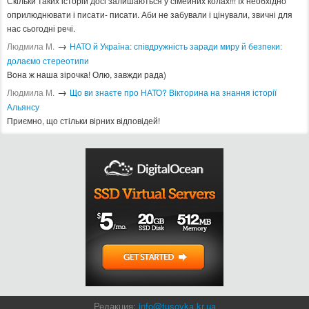
Скільки таких історій досі залишаються у сімейних колах!!! Іх необхідно
оприлюднювати і писати- писати. Аби не забували і цінували, звичні для
нас сьогодні речі.
→
Людмила М.
​НАТО й Україна: співдружність заради миру й безпеки:
долаємо стереотипи
Вона ж наша зірочка! Олю, завжди рада)
→
Людмила М.
Що ви знаєте про НАТО? Вікторина на знання історії
Альянсу ​
Приємно, що стільки вірних відповідей!
Редакция:
info@tusovka.kr.ua