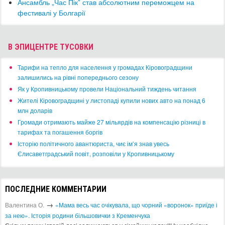
​Ансамбль „Час Пік” став абсолютним переможцем на
фестивалі у Болгарії
В ЭПИЦЕНТРЕ ТУСОВКИ
​Тарифи на тепло для населення у громадах Кіровоградщини
залишились на рівні попереднього сезону
​Як у Кропивницькому провели Національний тиждень читання
​Жителі Кіровоградщині у листопаді купили нових авто на понад 6
млн доларів
​Громади отримають майже 27 мільярдів на компенсацію різниці в
тарифах та погашення боргів
Історію політичного авантюриста, чиє ім’я знав увесь
Єлисаветградський повіт, розповіли у Кропивницькому
ПОСЛЕДНИЕ КОММЕНТАРИИ
→
Валентина О.
«Мама весь час очікувала, що чорний «воронок» приїде і
за нею». Історія родини більшовички з Кременчука