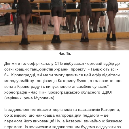
Час Пік
Днями в телеефірі каналу СТБ відбувався черговий відбір до
сотні кращих танцюристів України проекту «Танцюють всі -
6». Кіровоградці, які мали змогу дивитися цей ефір відмітили
молоду амбітну танцівницю Катерину Лузан, а головне те, що
вона з Кіровограду і є випускницею ансамблю сучасної
хореографії «Час Пік» Кіровоградського обласного ЦДЮТ
(керівник Ірина Мурована).
Із задоволенням вітаємо керівників та наставників Катерини,
бо ж відомо, що найкраща нагорода для педагога – це
перемога його вихованця! Ну, а Катерині звичайно ж бажаємо
перемоги! Із величезним задоволенням будемо слідкувати за