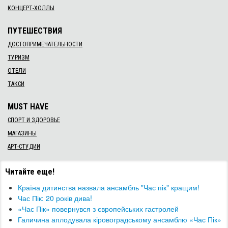
КОНЦЕРТ-ХОЛЛЫ
ПУТЕШЕСТВИЯ
ДОСТОПРИМЕЧАТЕЛЬНОСТИ
ТУРИЗМ
ОТЕЛИ
ТАКСИ
MUST HAVE
СПОРТ И ЗДОРОВЬЕ
МАГАЗИНЫ
АРТ-СТУДИИ
Читайте еще!
Країна дитинства назвала ансамбль "Час пік" кращим!
Час Пік: ​20 років дива!
«Час Пік» повернувся з європейських гастролей
Галичина аплодувала кіровоградському ансамблю «Час Пік»