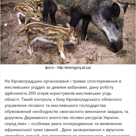
фото - http://kremgory.at.ua/
На Кіровоградщині організоване і триває спостереження в
мисливських угіддях за дикими кабанами, дану роботу
здійснюють 200 єгерів користувачів мисливських угідь
області.
Такий контроль з боку Кіровоградського обласного
управління лісового та мисливського господарства
обумовлений необхідністю своєчасного виконання завдань та
доручень Державного агентства лісових ресурсів України,
серед яких – особлива увага попередженню та виявленню
африканської чуми свиней . Дане захворювання є вірусною
хворобою свиней, яке проявляється лихоманкою, синюшністю