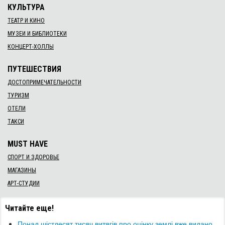
КУЛЬТУРА
ТЕАТР И КИНО
МУЗЕИ И БИБЛИОТЕКИ
КОНЦЕРТ-ХОЛЛЫ
ПУТЕШЕСТВИЯ
ДОСТОПРИМЕЧАТЕЛЬНОСТИ
ТУРИЗМ
ОТЕЛИ
ТАКСИ
MUST HAVE
СПОРТ И ЗДОРОВЬЕ
МАГАЗИНЫ
АРТ-СТУДИИ
Читайте еще!
Понад шістдесят тисяч витягів про оцінку землі вже видано