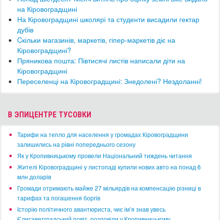
на Кіровоградщині
На Кіровоградщині школярі та студенти висадили гектар
дубів
Cкільки магазинів, маркетів, гіпер-маркетів діє на
Кіровоградщині?
Пряникова пошта: Півтисячі листів написали діти на
Кіровоградщині
Переселенці на Кіровоградщині: Знедолені? Нездоланні!
В ЭПИЦЕНТРЕ ТУСОВКИ
​Тарифи на тепло для населення у громадах Кіровоградщини
залишились на рівні попереднього сезону
​Як у Кропивницькому провели Національний тиждень читання
​Жителі Кіровоградщині у листопаді купили нових авто на понад 6
млн доларів
​Громади отримають майже 27 мільярдів на компенсацію різниці в
тарифах та погашення боргів
Історію політичного авантюриста, чиє ім’я знав увесь
Єлисаветградський повіт, розповіли у Кропивницькому