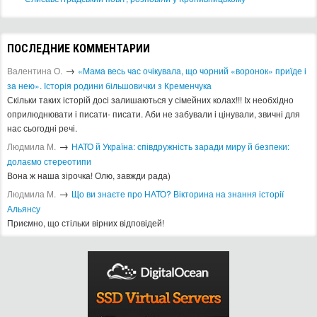
ПОСЛЕДНИЕ КОММЕНТАРИИ
→
Валентина О.
«Мама весь час очікувала, що чорний «воронок» приїде і
за нею». Історія родини більшовички з Кременчука
Скільки таких історій досі залишаються у сімейних колах!!! Іх необхідно
оприлюднювати і писати- писати. Аби не забували і цінували, звичні для
нас сьогодні речі.
→
Людмила М.
​НАТО й Україна: співдружність заради миру й безпеки:
долаємо стереотипи
Вона ж наша зірочка! Олю, завжди рада)
→
Людмила М.
Що ви знаєте про НАТО? Вікторина на знання історії
Альянсу ​
Приємно, що стільки вірних відповідей!