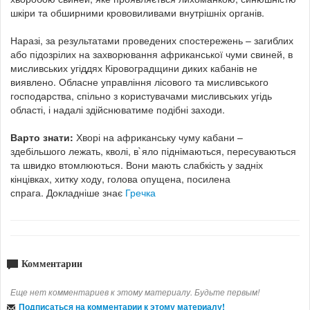
шкіри та обширними крововиливами внутрішніх органів.
Наразі, за результатами проведених спостережень – загиблих
або підозрілих на захворювання африканської чуми свиней, в
мисливських угіддях Кіровоградщини диких кабанів не
виявлено. Обласне управління лісового та мисливського
господарства, спільно з користувачами мисливських угідь
області, і надалі здійснюватиме подібні заходи.
Варто знати:
Хворі на африканську чуму кабани –
здебільшого лежать, кволі, в`яло піднімаються, пересуваються
та швидко втомлюються. Вони мають слабкість у задніх
кінцівках, хитку ходу, голова опущена, посилена
спрага.
Докладніше знає
Гречка
Комментарии
Еще нет комментариев к этому материалу. Будьте первым!
Подписаться на комментарии к этому материалу!