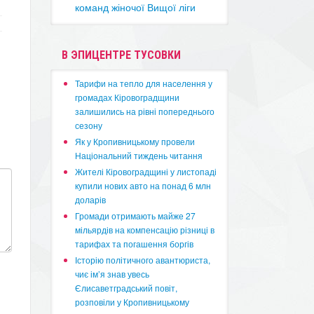
команд жіночої Вищої ліги
В ЭПИЦЕНТРЕ ТУСОВКИ
​Тарифи на тепло для населення у
громадах Кіровоградщини
залишились на рівні попереднього
сезону
​Як у Кропивницькому провели
Національний тиждень читання
​Жителі Кіровоградщині у листопаді
купили нових авто на понад 6 млн
доларів
​Громади отримають майже 27
мільярдів на компенсацію різниці в
тарифах та погашення боргів
Історію політичного авантюриста,
чиє ім’я знав увесь
Єлисаветградський повіт,
розповіли у Кропивницькому