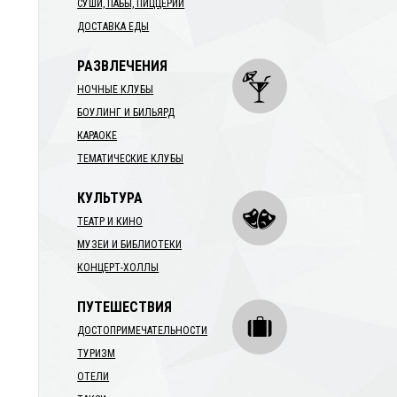
СУШИ, ПАБЫ, ПИЦЦЕРИИ
ДОСТАВКА ЕДЫ
РАЗВЛЕЧЕНИЯ
НОЧНЫЕ КЛУБЫ
БОУЛИНГ И БИЛЬЯРД
КАРАОКЕ
ТЕМАТИЧЕСКИЕ КЛУБЫ
КУЛЬТУРА
ТЕАТР И КИНО
и
МУЗЕИ И БИБЛИОТЕКИ
КОНЦЕРТ-ХОЛЛЫ
ПУТЕШЕСТВИЯ
ДОСТОПРИМЕЧАТЕЛЬНОСТИ
ТУРИЗМ
ОТЕЛИ