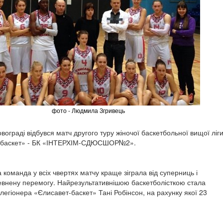
фото - Людмила Згривець
овограді відбувся матч другого туру жіночої баскетбольної вищої ліг
-баскет» - БК «ІНТЕРХІМ-СДЮСШОР№2».
 команда у всіх чвертях матчу краще зіграла від суперниць і
евнену перемогу. Найрезультативнішою баскетболісткою стала
легіонера «Єлисавет-баскет» Тані Робінсон, на рахунку якої 23