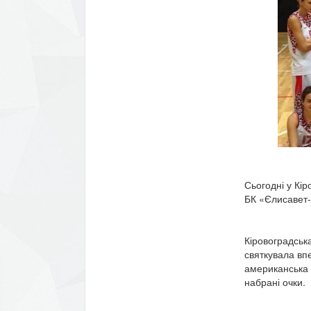
Сьогодні у Кір
БК «Єлисавет
Кіровоградська
святкувала вп
американська 
набрані очки.