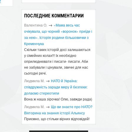
?
ПОСЛЕДНИЕ КОММЕНТАРИИ
→
Валентина О.
«Мама весь час
очікувала, що чорний «воронок» приїде і
за нею». Історія родини більшовички з
Кременчука
Скільки таких історій досі залишаються
у сімейних колах!!! Іх необхідно
оприлюднювати і писати- писати. Аби
не забували і цінували, звичні для нас
сьогодні речі.
→
Людмила М.
​НАТО й Україна:
співдружність заради миру й безпеки:
долаємо стереотипи
Вона ж наша зірочка! Олю, завжди рада)
→
Людмила М.
Що ви знаєте про НАТО?
Вікторина на знання історії Альянсу ​
Приємно, що стільки вірних відповідей!