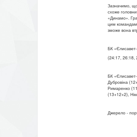
Зазначимо, що
схоже головни
«Динамо». Гра
цим командам 
зможе вона вт
БК «Єлисавет
(24:17, 26:18, 
БК «Єлисавет-б
Дубровіна (12
Римаренко (11
(13+12+2), Нік
Джерело - пор