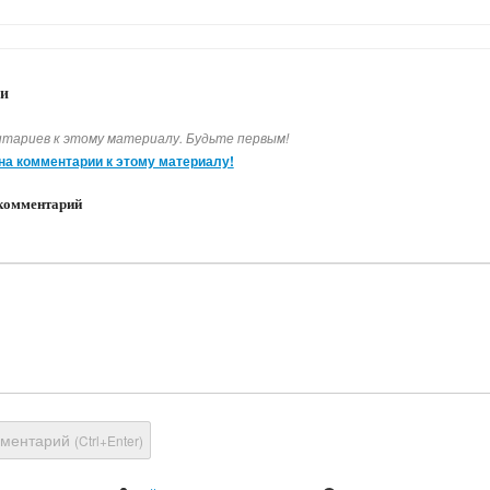
и
тариев к этому материалу. Будьте первым!
на комментарии к этому материалу!
комментарий
мментарий
(Ctrl+Enter)