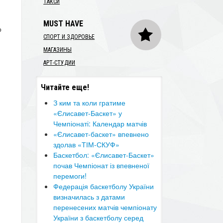
ТАКСИ
MUST HAVE
о
СПОРТ И ЗДОРОВЬЕ
МАГАЗИНЫ
АРТ-СТУДИИ
Читайте еще!
З ким та коли гратиме
«Єлисавет-Баскет» у
Чемпіонаті: Календар матчів
«Єлисавет-баскет» впевнено
здолав «ТІМ-СКУФ»
Баскетбол: «Єлисавет-Баскет»
почав Чемпіонат із впевненої
перемоги!
Федерація баскетболу України
визначилась з датами
перенесених матчів чемпіонату
України з баскетболу серед