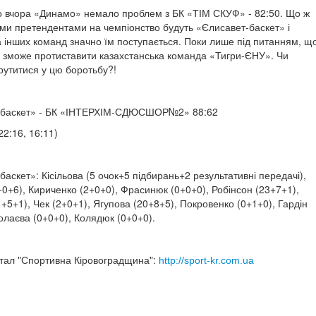
 вчора «Динамо» немало проблем з БК «ТІМ СКУФ» - 82:50. Що ж
ми претендентами на чемпіонство будуть «Єлисавет-баскет» і
 інших команд значно їм поступається. Поки лише під питанням, щ
зможе протиставити казахстанська команда «Тигри-ЄНУ». Чи
рутитися у цю боротьбу?!
-баскет» - БК «ІНТЕРХІМ-СДЮСШОР№2» 88:62
22:16, 16:11)
аскет»: Кісільова (5 очок+5 підбирань+2 результативні передачі),
+0+6), Кириченко (2+0+0), Фрасинюк (0+0+0), Робінсон (23+7+1),
+5+1), Чек (2+0+1), Ягупова (20+8+5), Покровенко (0+1+0), Гардін
олаєва (0+0+0), Колядюк (0+0+0).
тал "Спортивна Кіровоградщина":
http://sport-kr.com.ua