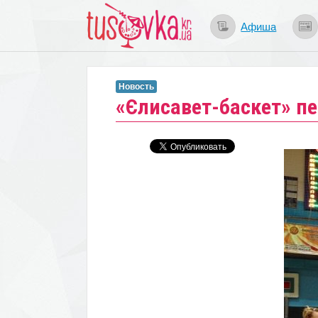
Афиша
Новость
«Єлисавет-баскет» 