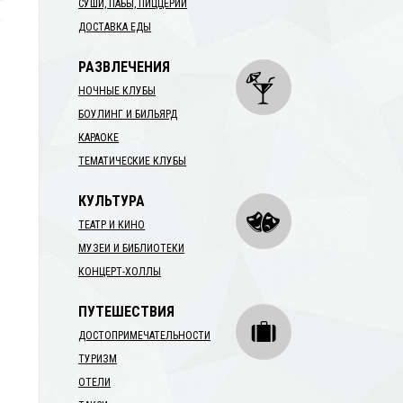
СУШИ, ПАБЫ, ПИЦЦЕРИИ
ДОСТАВКА ЕДЫ
РАЗВЛЕЧЕНИЯ
НОЧНЫЕ КЛУБЫ
БОУЛИНГ И БИЛЬЯРД
КАРАОКЕ
ТЕМАТИЧЕСКИЕ КЛУБЫ
КУЛЬТУРА
ТЕАТР И КИНО
МУЗЕИ И БИБЛИОТЕКИ
КОНЦЕРТ-ХОЛЛЫ
ПУТЕШЕСТВИЯ
ДОСТОПРИМЕЧАТЕЛЬНОСТИ
ТУРИЗМ
ОТЕЛИ