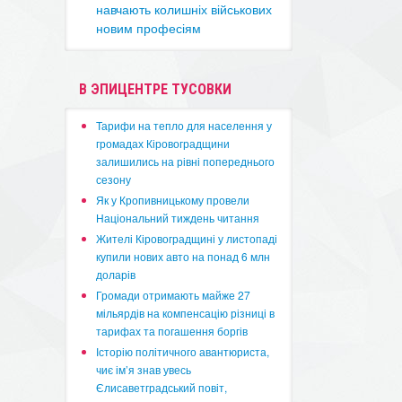
навчають колишніх військових
новим професіям
В ЭПИЦЕНТРЕ ТУСОВКИ
​Тарифи на тепло для населення у
громадах Кіровоградщини
залишились на рівні попереднього
сезону
​Як у Кропивницькому провели
Національний тиждень читання
​Жителі Кіровоградщині у листопаді
купили нових авто на понад 6 млн
доларів
​Громади отримають майже 27
мільярдів на компенсацію різниці в
тарифах та погашення боргів
Історію політичного авантюриста,
чиє ім’я знав увесь
Єлисаветградський повіт,