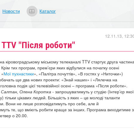
Новости
Каталог
12.11.13, 12:3
 TTV "Після роботи"
 на кіровоградському міському телеканалі TTV стартує друга частин
 Крім тих програм, прем’єри яких відбулися на початку осені
 «
Мої пухнастики
», «Палітра почуттів», «В гостях у «Ниточки»)
побачать ще два нових проекти: «Знай наших» і «Лялечка на
головна подія цієї телевізійної осені – програма «Після роботи».
 Салтан, Олена Коротка
- запрошуватимуть у студію (Інтер’єр якої
у) тільки цікавих людей. Більшість з яких – це молоді таланти
и. Вони не лише розповідатимуть про себе, але й
муть те, що вміють робити краще за інших. Програма виходитиме з
етвер о 20.00.