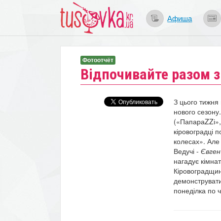
Афиша
Фотоотчёт
Відпочивайте разом з
З цього тижня
нового сезону.
(«ПапараZZі»,
кіровоградці 
колесах». Але 
Ведучі -
Євген
нагадує кімнат
Кіровоградщин
демонструвати
понеділка по ч