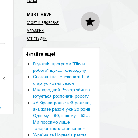
ТАКСИ
MUST HAVE
СПОРТ И ЗДОРОВЬЕ
МАГАЗИНЫ
АРТ-СТУДИИ
Читайте еще!
Редакція програми "Після
роботи" шукає телеведучу
Сьогодні на телеканалі TTV
стартує новий сезон
​Міжнародний Реєстр збитків
готується розпочати роботу
«У Кіровограді є гей-родина,
?
яка живе разом уже 25 років!
Одному – 60, іншому – 52…
Ми просимо лише
толерантного ставлення»
Україна та Норвегія разом