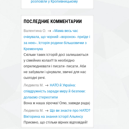
розповіли у Кропивницькому
ПОСЛЕДНИЕ КОММЕНТАРИИ
→
Валентина О.
«Мама весь час
очікувала, що чорний «воронок» приїде і
за нею». Історія родини більшовички з
Кременчука
Скільки таких історій досі залишаються
у сімейних колах!!! Іх необхідно
оприлюднювати і писати- писати. Аби
не забували і цінували, звичні для нас
сьогодні речі.
→
Людмила М.
​НАТО й Україна:
співдружність заради миру й безпеки:
долаємо стереотипи
Вона ж наша зірочка! Олю, завжди рада)
→
Людмила М.
Що ви знаєте про НАТО?
Вікторина на знання історії Альянсу ​
Приємно, що стільки вірних відповідей!