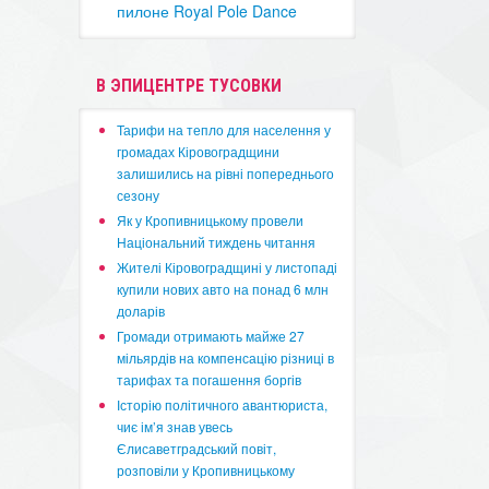
пилоне Royal Pole Dance
В ЭПИЦЕНТРЕ ТУСОВКИ
​Тарифи на тепло для населення у
громадах Кіровоградщини
залишились на рівні попереднього
сезону
​Як у Кропивницькому провели
Національний тиждень читання
​Жителі Кіровоградщині у листопаді
купили нових авто на понад 6 млн
доларів
​Громади отримають майже 27
мільярдів на компенсацію різниці в
тарифах та погашення боргів
Історію політичного авантюриста,
чиє ім’я знав увесь
Єлисаветградський повіт,
розповіли у Кропивницькому