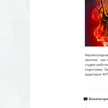
Кировоградска
занятия - как 
студии работа
подготовки. За
аудитория 407
Комментари