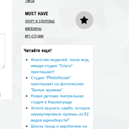
ТАКСИ
MUST HAVE
СПОРТ И ЗДОРОВЬЕ
МАГАЗИНЫ
АРТ-СТУДИИ
Читайте еще!
Агентство моделей, театр мод,
имидж-студия "Ольга"
приглашает!
Студия "PhotoHouse"
приглашает на фотосессию
"Белые кружева"
?
Новая детская театральная
студия в Кировограде
Хотите выучить самбо, которое
аккумулировало приемы из 52
видов единоборств?
Школа танца и акробатики на