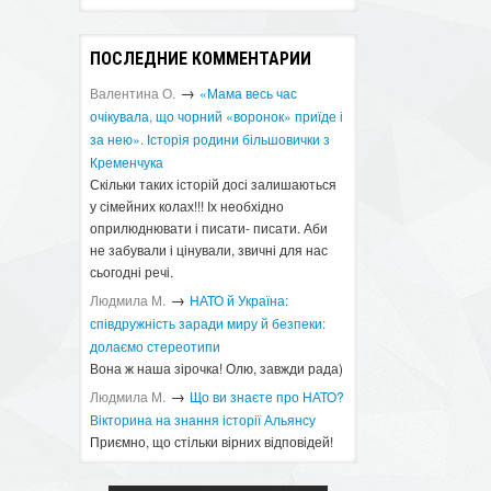
ПОСЛЕДНИЕ КОММЕНТАРИИ
→
Валентина О.
«Мама весь час
очікувала, що чорний «воронок» приїде і
за нею». Історія родини більшовички з
Кременчука
Скільки таких історій досі залишаються
у сімейних колах!!! Іх необхідно
оприлюднювати і писати- писати. Аби
не забували і цінували, звичні для нас
сьогодні речі.
→
Людмила М.
​НАТО й Україна:
співдружність заради миру й безпеки:
долаємо стереотипи
Вона ж наша зірочка! Олю, завжди рада)
→
Людмила М.
Що ви знаєте про НАТО?
Вікторина на знання історії Альянсу ​
Приємно, що стільки вірних відповідей!