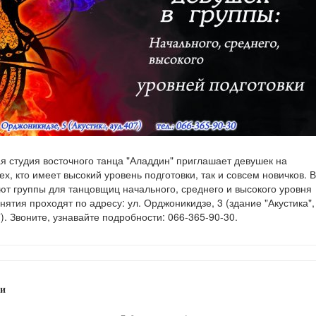
я студия восточного танца "Аладдин" приглашает девушек на
тех, кто имеет высокий уровень подготовки, так и совсем новичков. В
ют группы для танцовщиц начального, среднего и высокого уровня
нятия проходят по адресу: ул. Орджоникидзе, 3 (здание "Акустика",
). Звоните, узнавайте подробности: 066-365-90-30.
и