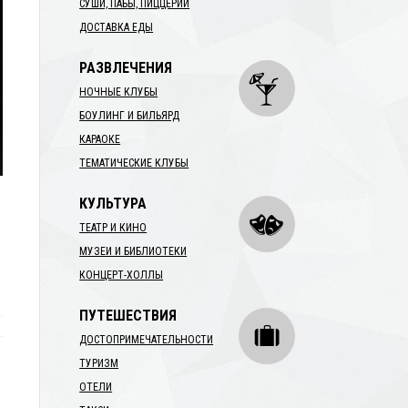
СУШИ, ПАБЫ, ПИЦЦЕРИИ
ДОСТАВКА ЕДЫ
РАЗВЛЕЧЕНИЯ
НОЧНЫЕ КЛУБЫ
БОУЛИНГ И БИЛЬЯРД
КАРАОКЕ
ТЕМАТИЧЕСКИЕ КЛУБЫ
КУЛЬТУРА
ТЕАТР И КИНО
МУЗЕИ И БИБЛИОТЕКИ
КОНЦЕРТ-ХОЛЛЫ
ПУТЕШЕСТВИЯ
ДОСТОПРИМЕЧАТЕЛЬНОСТИ
ТУРИЗМ
ОТЕЛИ