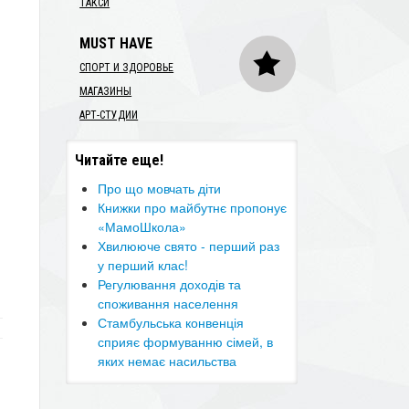
ТАКСИ
MUST HAVE
СПОРТ И ЗДОРОВЬЕ
МАГАЗИНЫ
АРТ-СТУДИИ
Читайте еще!
​Про що мовчать діти
Книжки про майбутнє пропонує
«МамоШкола»
Хвилююче свято - перший раз
у перший клас!
Регулювання доходів та
споживання населення
​Стамбульська конвенція
сприяє формуванню сімей, в
яких немає насильства