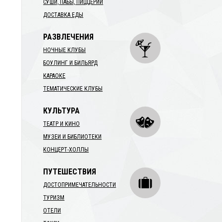
СУШИ, ПАБЫ, ПИЦЦЕРИИ
ДОСТАВКА ЕДЫ
РАЗВЛЕЧЕНИЯ
НОЧНЫЕ КЛУБЫ
БОУЛИНГ И БИЛЬЯРД
КАРАОКЕ
ТЕМАТИЧЕСКИЕ КЛУБЫ
КУЛЬТУРА
ТЕАТР И КИНО
МУЗЕИ И БИБЛИОТЕКИ
КОНЦЕРТ-ХОЛЛЫ
ПУТЕШЕСТВИЯ
ДОСТОПРИМЕЧАТЕЛЬНОСТИ
ТУРИЗМ
ОТЕЛИ