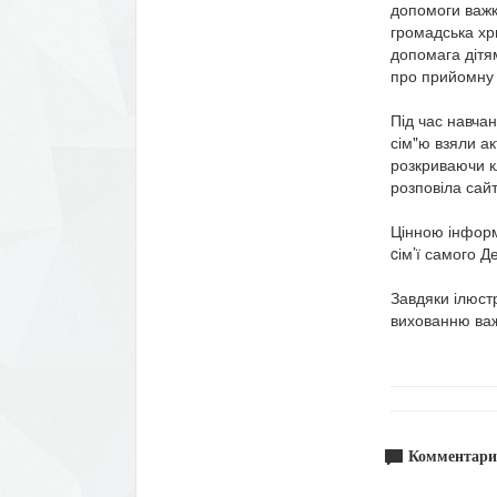
допомоги важк
громадська хри
допомага дітя
про прийомну 
Під час навчан
сім"ю взяли ак
розкриваючи к
розповіла сай
Цінною інформа
cім’ї самого Д
Завдяки ілюстр
вихованню важ
Комментари