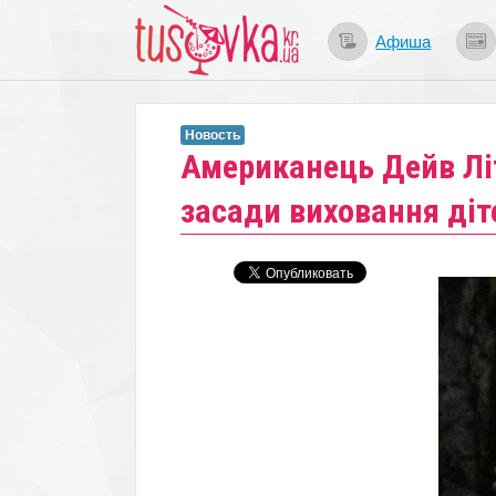
Афиша
Новость
Американець Дейв Лі
засади виховання діт