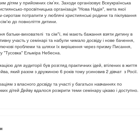
им дітям у прийомних сім’ях. Заходи організовує Всеукраїнська
стиянсько-просвітницька організація "Нова Надія", мета якої
м-сиротам потрапити у люблячі християнські родини та піклування
сім'ю до повноліття дитини.
ня батьки-вихователі та сім"ї, які мають бажання взяти дитину в
тивну участь у семінарі та набули чимало досвіду і нове бачення,
лючові проблеми та шляхи їх вирішення через призму Писання,
ту "Тусовка" Ельміра Небесна.
цією для аудиторії був розгляд практичних ідей, втілених в життя
ейва, який разом з дружиною 6 років тому усиновив 2 дівчат з Росії.
аціям з власного досвіду та участі у багатьох навчаннях по
ких дітей Дейву вдалося розкрити теми семінару цікаво і доступно.
и