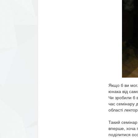
Якщо б ви могл
юнака від само
Чи зробили б в
час семінару д
області лектор
Такий семінар
вперше, хоча п
поділитися осо