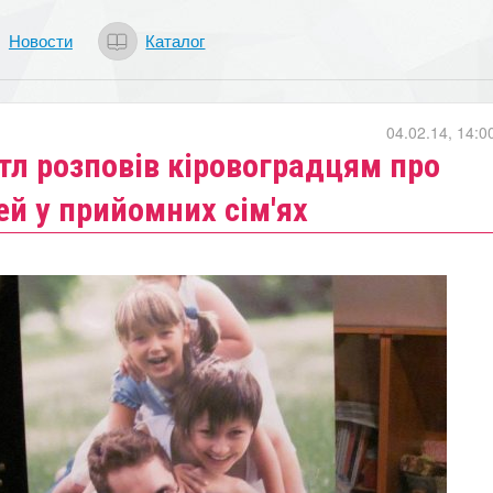
Новости
Каталог
04.02.14, 14:0
тл розповів кіровоградцям про
ей у прийомних сім'ях