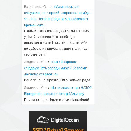
→
Валентина О.
«Мама весь час
очікувала, що чорний «воронок» приїде і
за нею». Історія родини більшовички з
Кременчука
Скільки таких історій досі залишаються
у сімейних колах!!! Іх необхідно
оприлюднювати і писати- писати. Аби
не забували і цінували, звичні для нас
сьогодні речі.
→
Людмила М.
​НАТО й Україна:
співдружність заради миру й безпеки:
долаємо стереотипи
Вона ж наша зірочка! Олю, завжди рада)
→
Людмила М.
Що ви знаєте про НАТО?
Вікторина на знання історії Альянсу ​
Приємно, що стільки вірних відповідей!