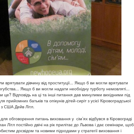
и врятувати дівчину від проституції... Якщо б ви могли врятувати
губства... Якщо б ви могли надати необхідну турботу немовляті...
и це? Відповідь на ці та інші питання дав минулими вихідними під
ля прийомних батьків та опікунів дітей-сиріт з усієї Кіровоградської
 з США Дейв Літл.
 для обговорення питань виховання у сім’ях відбувся в Кіровограді
ан Літл постійно двічі на рік прилітає до Львова і дає семінари, щоб
бистим досвідом та новими підходами у стратегії виховання і