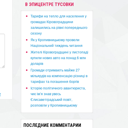
В ЭПИЦЕНТРЕ ТУСОВКИ
​Тарифи на тепло для населення у
громадах Кіровоградщини
залишились на рівні попереднього
сезону
​Як у Кропивницькому провели
Національний тиждень читання
​Жителі Кіровоградщині у листопаді
купили нових авто на понад 6 млн
доларів
​Громади отримають майже 27
мільярдів на компенсацію різниці в
тарифах та погашення боргів
Історію політичного авантюриста,
чиє ім’я знав увесь
?
Єлисаветградський повіт,
розповіли у Кропивницькому
ПОСЛЕДНИЕ КОММЕНТАРИИ