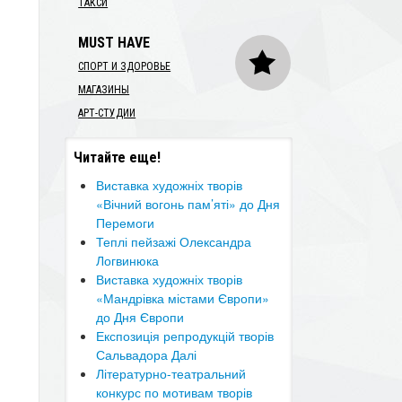
ТАКСИ
MUST HAVE
СПОРТ И ЗДОРОВЬЕ
МАГАЗИНЫ
АРТ-СТУДИИ
Читайте еще!
Виставка художніх творів
«Вічний вогонь пам’яті» до Дня
Перемоги
Теплі пейзажі Олександра
Логвинюка
Виставка художніх творів
«Мандрівка містами Європи»
до Дня Європи
Експозиція репродукцій творів
Сальвадора Далі
Літературно-театральний
конкурс по мотивам творів