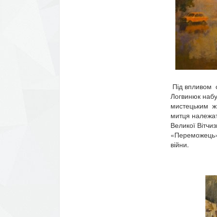
Під впливом св
Логвинюк набув
мистецьким жи
митця належать
Великої Вітчиз
«Переможець», 
війни.