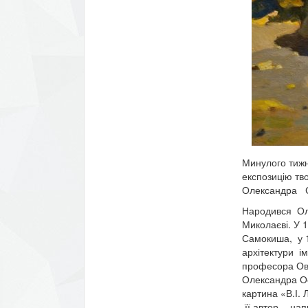
Минулого тижн
експозицію тв
Олександра С
Народився Оле
Миколаєві. У 
Самокиша, у 19
архітектури ім
професора Овс
Олександра О
картина «В.І.
її автор - нап