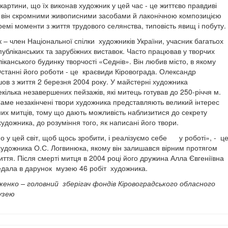
картини, що їх виконав художник у цей час - це життєво правдиві
х він скромними живописними засобами й лаконічною композицією
емі моменти з життя трудового селянства, типовість явищ і побуту.
 – член Національної спілки художників України, учасник багатьох
публіканських та зарубіжних виставок. Часто працював у творчих
іканського будинку творчості «Седнів».
Він любив місто, в якому
Останні його роботи - це краєвиди Кіровограда.
Олександр
ов з життя 2 березня 2004 року. У
майстерні художника
кілька незавершених пейзажів, які митець готував до 250-річчя м.
Саме незакінчені твори художника представляють великий інтерес
их митців, тому що дають можливість наблизитися до секрету
удожника, до розуміння того, як написані його твори.
 у цей світ, щоб щось зробити, і реалізуємо себе у роботі», - ц
художника О.С. Логвинюка, якому він залишався вірним протягом
иття.
Після смерті митця в 2004 році його дружина Алла Євгеніївна
дала в дарунок музею 46 робіт художника.
женко – головний зберігач фондів
Кіровоградського обласного
узею