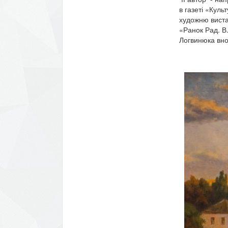
в газеті «Куль
художню виста
«Ранок Рад. В.
Логвинюка вно