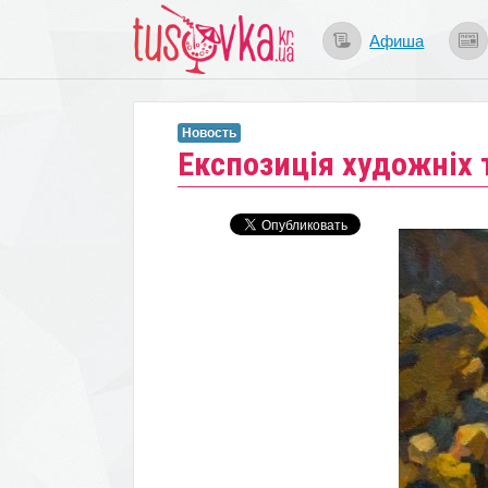
Афиша
Новость
Експозиція художніх