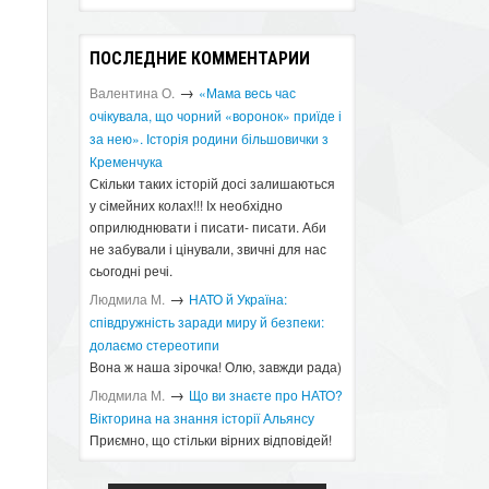
ПОСЛЕДНИЕ КОММЕНТАРИИ
→
Валентина О.
«Мама весь час
очікувала, що чорний «воронок» приїде і
за нею». Історія родини більшовички з
Кременчука
Скільки таких історій досі залишаються
у сімейних колах!!! Іх необхідно
оприлюднювати і писати- писати. Аби
не забували і цінували, звичні для нас
сьогодні речі.
→
Людмила М.
​НАТО й Україна:
співдружність заради миру й безпеки:
долаємо стереотипи
Вона ж наша зірочка! Олю, завжди рада)
→
Людмила М.
Що ви знаєте про НАТО?
Вікторина на знання історії Альянсу ​
Приємно, що стільки вірних відповідей!