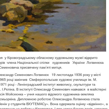
я у Кіровоградському обласному художньому музеї відкрито
орів члена Національної спілки художників України Логвинюка
еменовича присвячену пам’яті митця.
ксандр Семенович Логвинюк 19 листопада 1936 року у місті
1965 році закінчив Сімферопольське художнє училище ім. М.
71 році - Ленінградський інститут живопису, скульптури та
. І.Рєпіна. В інституті Олександр Семенович навчався в майстерні
ія Мойсеєнка – учня нашого відомого художника-земляка
смьоркіна. Дипломною роботою Олександра Логвинюка стала
 Ленін у студентів ВХУТЕМАСу». Вона одержала оцінку «відмінно», а
равлення на роботу у Кіровоград. І вже через багато років, читаємо