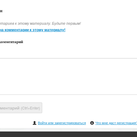
и
тариев к этому материалу. Будьте первым!
на комментарии к этому материалу!
комментарий
мментарий
(Ctrl+Enter)
Войти или зарегистрироваться
Что мне даст регистрация