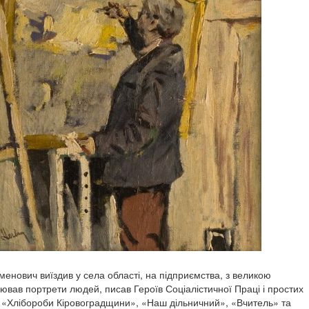
енович виїздив у села області, на підприємства, з великою
ював портрети людей, писав Героїв Соціалістичної Праці і простих
– «Хлібороби Кіровоградщини», «Наш дільничний», «Вчитель» та