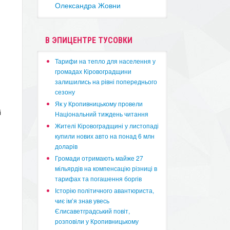
Олександра Жовни
В ЭПИЦЕНТРЕ ТУСОВКИ
​Тарифи на тепло для населення у
громадах Кіровоградщини
залишились на рівні попереднього
сезону
​Як у Кропивницькому провели
і
Національний тиждень читання
​Жителі Кіровоградщині у листопаді
купили нових авто на понад 6 млн
доларів
​Громади отримають майже 27
мільярдів на компенсацію різниці в
тарифах та погашення боргів
Історію політичного авантюриста,
чиє ім’я знав увесь
Єлисаветградський повіт,
розповіли у Кропивницькому