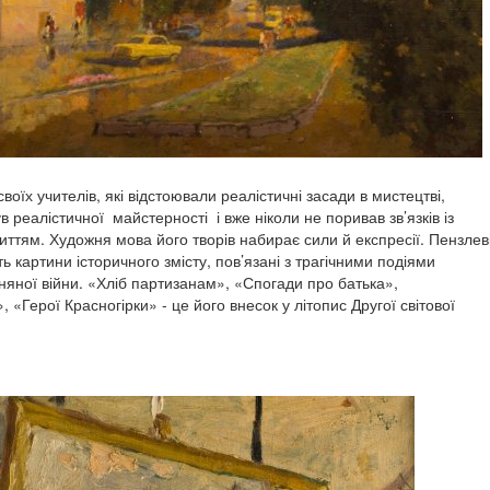
оїх учителів, які відстоювали реалістичні засади в мистецтві,
 реалістичної майстерності і вже ніколи не поривав зв’язків із
ттям. Художня мова його творів набирає сили й експресії.
Пензлев
 картини історичного змісту, пов’язані з трагічними подіями
няної війни. «Хліб партизанам», «Спогади про батька»,
«Герої Красногірки» - це його внесок у літопис Другої світової