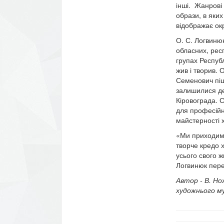
інші. Жанрові 
образи, в яки
відображає окр
О. С. Логвинюк
обласних, рес
групах Республ
жив і творив. 
Семенович піш
залишилися де
Кіровограда. 
для професійн
майстерності х
«Ми приходимо
творче кредо 
усього свого ж
Логвинюк пере
Автор - В. Но
художнього
м