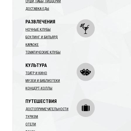
СУШИ, ПАБЫ, ПИЦЦЕРИИ
ДОСТАВКА ЕДЫ
РАЗВЛЕЧЕНИЯ
НОЧНЫЕ КЛУБЫ
БОУЛИНГ И БИЛЬЯРД
КАРАОКЕ
ТЕМАТИЧЕСКИЕ КЛУБЫ
КУЛЬТУРА
ТЕАТР И КИНО
МУЗЕИ И БИБЛИОТЕКИ
КОНЦЕРТ-ХОЛЛЫ
ПУТЕШЕСТВИЯ
ДОСТОПРИМЕЧАТЕЛЬНОСТИ
ТУРИЗМ
ОТЕЛИ