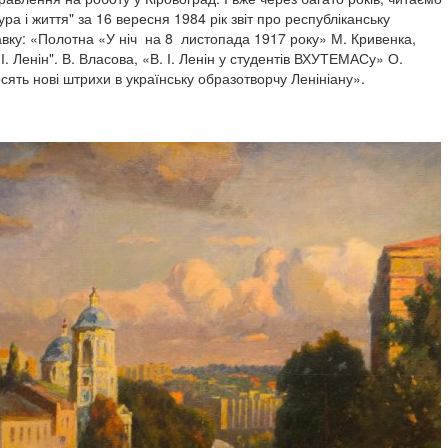
тура і життя" за 16 вересня 1984 рік звіт про республіканську
вку: «Полотна «У ніч на 8 листопада 1917 року» М. Кривенка,
І. Ленін". В. Власова, «В. І. Ленін у студентів ВХУТЕМАСу» О.
сять нові штрихи в українську образотворчу Ленініану».