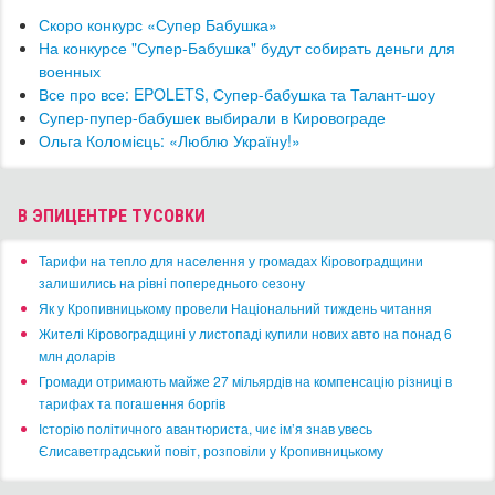
Скоро конкурс «Супер Бабушка»
На конкурсе "Супер-Бабушка" будут собирать деньги для
военных
Все про все: EPOLETS, Супер-бабушка та Талант-шоу
Супер-пупер-бабушек выбирали в Кировограде
Ольга Коломієць: «Люблю Україну!»
В ЭПИЦЕНТРЕ ТУСОВКИ
​Тарифи на тепло для населення у громадах Кіровоградщини
залишились на рівні попереднього сезону
​Як у Кропивницькому провели Національний тиждень читання
​Жителі Кіровоградщині у листопаді купили нових авто на понад 6
млн доларів
​Громади отримають майже 27 мільярдів на компенсацію різниці в
тарифах та погашення боргів
Історію політичного авантюриста, чиє ім’я знав увесь
Єлисаветградський повіт, розповіли у Кропивницькому