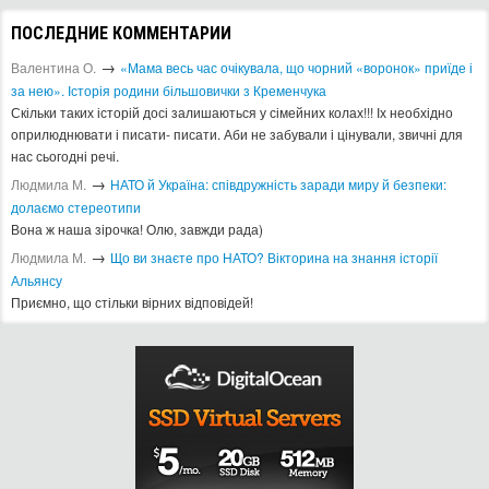
ПОСЛЕДНИЕ КОММЕНТАРИИ
→
Валентина О.
«Мама весь час очікувала, що чорний «воронок» приїде і
за нею». Історія родини більшовички з Кременчука
Скільки таких історій досі залишаються у сімейних колах!!! Іх необхідно
оприлюднювати і писати- писати. Аби не забували і цінували, звичні для
нас сьогодні речі.
→
Людмила М.
​НАТО й Україна: співдружність заради миру й безпеки:
долаємо стереотипи
Вона ж наша зірочка! Олю, завжди рада)
→
Людмила М.
Що ви знаєте про НАТО? Вікторина на знання історії
Альянсу ​
Приємно, що стільки вірних відповідей!