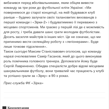
вибачився перед вболівальниками, яким обіцяв вивести
команду за три роки до футбольної еліти України: «Ми
повернемося до старої концепції, на якій будувався клуб
раніше – будемо залучати своїх талановитих вихованців з
першої команди і «Зірки-2» і будуватимемо її переважно з
місцевих спортсменів. Ми граємо у першій лізі де є можливість
для росту, і треба давати шанс грати молодим футболістам.
Досить засилля майстрів із інших міст. Це не означає, що ми
припинимо вести селекційну роботу з «легіонерами». Буде
лише точкове підсилення».
Також сьогодні Максим Станіславович оголосив, що команду
наразі очолюватиме Самір Гасанов, який до цього виконував
роль помічника головного тренера. Допомагати йому буде
Сергій Лавриненко. Обидва спеціалісти добре відомі місцевим
шанувальникам футболу, вони тривалий час працюють у клубі
та успішно грали за «Зірку» в 90-х роках.
Прес-служба ФК «Зірка»
Комментарии