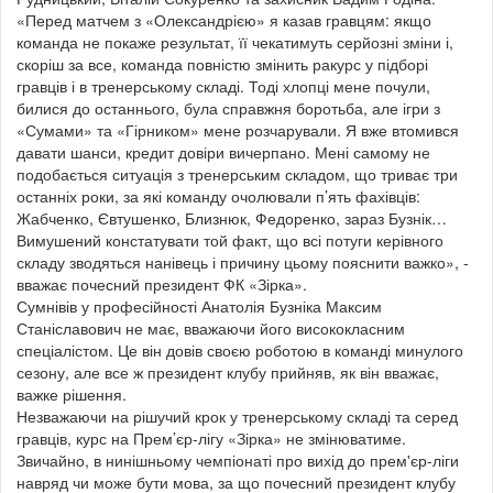
«Перед матчем з «Олександрією» я казав гравцям: якщо
команда не покаже результат, її чекатимуть серйозні зміни і,
скоріш за все, команда повністю змінить ракурс у підборі
гравців і в тренерському складі. Тоді хлопці мене почули,
билися до останнього, була справжня боротьба, але ігри з
«Сумами» та «Гірником» мене розчарували. Я вже втомився
давати шанси, кредит довіри вичерпано. Мені самому не
подобається ситуація з тренерським складом, що триває три
останніх роки, за які команду очолювали п’ять фахівців:
Жабченко, Євтушенко, Близнюк, Федоренко, зараз Бузнік…
Вимушений констатувати той факт, що всі потуги керівного
складу зводяться нанівець і причину цьому пояснити важко», -
вважає почесний президент ФК «Зірка».
Сумнівів у професійності Анатолія Бузніка Максим
Станіславович не має, вважаючи його висококласним
спеціалістом. Це він довів своєю роботою в команді минулого
сезону, але все ж президент клубу прийняв, як він вважає,
важке рішення.
Незважаючи на рішучий крок у тренерському складі та серед
гравців, курс на Прем’єр-лігу «Зірка» не змінюватиме.
Звичайно, в нинішньому чемпіонаті про вихід до прем'єр-ліги
навряд чи може бути мова, за що почесний президент клубу