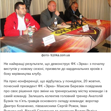
фото- fczirka.com.ua
Не найкращі результати, що демонструє ФК «Зірка» з початку
виступів у новому сезоні, призвели до кардинальних кроків з
боку керівництва клубу.
На прес-конференції, що відбулась у понеділок, 20 жовтня,
почесний президент ФК «Зірка» Максим Березкін повідомив
про своє рішення про зміни на тренерському містку команди і в
самій команді. Залишать колектив головний тренер Анатолій
Бузнік та п’ять гравців основного складу команди: воротар
Дмитро Козаченко, півзахисники Сергій Рожок, Іван
Рудницький, Віталій Сокуренко та захисник Вадим Родіна.