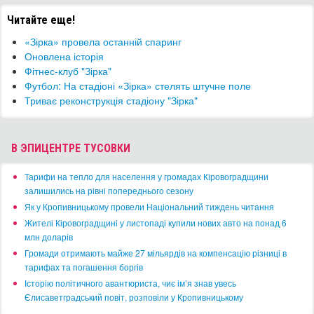
Читайте еще!
«Зірка» провела останній спаринг
Оновлена історія
Фітнес-клуб "Зірка"
Футбол: На стадіоні «Зірка» стелять штучне поле
Триває реконструкція стадіону "Зірка"
В ЭПИЦЕНТРЕ ТУСОВКИ
​Тарифи на тепло для населення у громадах Кіровоградщини
залишились на рівні попереднього сезону
​Як у Кропивницькому провели Національний тиждень читання
​Жителі Кіровоградщині у листопаді купили нових авто на понад 6
млн доларів
​Громади отримають майже 27 мільярдів на компенсацію різниці в
тарифах та погашення боргів
Історію політичного авантюриста, чиє ім’я знав увесь
Єлисаветградський повіт, розповіли у Кропивницькому