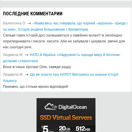
ПОСЛЕДНИЕ КОММЕНТАРИИ
→
Валентина О.
«Мама весь час очікувала, що чорний «воронок» приїде і
за нею». Історія родини більшовички з Кременчука
Скільки таких історій досі залишаються у сімейних колах!!! Іх необхідно
оприлюднювати і писати- писати. Аби не забували і цінували, звичні для
нас сьогодні речі.
→
Людмила М.
​НАТО й Україна: співдружність заради миру й безпеки:
долаємо стереотипи
Вона ж наша зірочка! Олю, завжди рада)
→
Людмила М.
Що ви знаєте про НАТО? Вікторина на знання історії
Альянсу ​
Приємно, що стільки вірних відповідей!