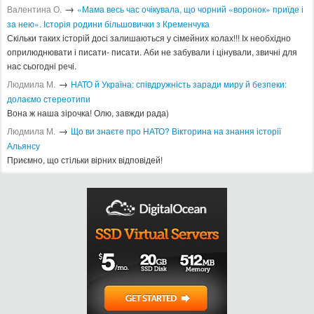
→
Валентина О.
«Мама весь час очікувала, що чорний «воронок» приїде і
за нею». Історія родини більшовички з Кременчука
Скільки таких історій досі залишаються у сімейних колах!!! Іх необхідно
оприлюднювати і писати- писати. Аби не забували і цінували, звичні для
нас сьогодні речі.
→
Людмила М.
​НАТО й Україна: співдружність заради миру й безпеки:
долаємо стереотипи
Вона ж наша зірочка! Олю, завжди рада)
→
Людмила М.
Що ви знаєте про НАТО? Вікторина на знання історії
Альянсу ​
Приємно, що стільки вірних відповідей!