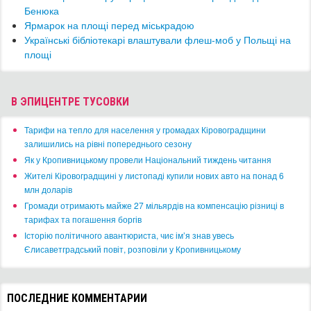
Бенюка
​Ярмарок на площі перед міськрадою
Українські бібліотекарі влаштували флеш-моб у Польщі на
площі
В ЭПИЦЕНТРЕ ТУСОВКИ
​Тарифи на тепло для населення у громадах Кіровоградщини
залишились на рівні попереднього сезону
​Як у Кропивницькому провели Національний тиждень читання
​Жителі Кіровоградщині у листопаді купили нових авто на понад 6
млн доларів
​Громади отримають майже 27 мільярдів на компенсацію різниці в
тарифах та погашення боргів
Історію політичного авантюриста, чиє ім’я знав увесь
Єлисаветградський повіт, розповіли у Кропивницькому
ПОСЛЕДНИЕ КОММЕНТАРИИ