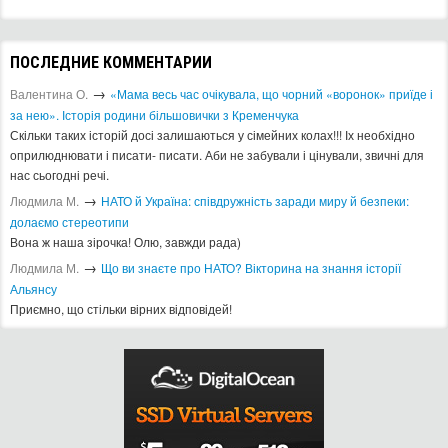
ПОСЛЕДНИЕ КОММЕНТАРИИ
→
Валентина О.
«Мама весь час очікувала, що чорний «воронок» приїде і
за нею». Історія родини більшовички з Кременчука
Скільки таких історій досі залишаються у сімейних колах!!! Іх необхідно
оприлюднювати і писати- писати. Аби не забували і цінували, звичні для
нас сьогодні речі.
→
Людмила М.
​НАТО й Україна: співдружність заради миру й безпеки:
долаємо стереотипи
Вона ж наша зірочка! Олю, завжди рада)
→
Людмила М.
Що ви знаєте про НАТО? Вікторина на знання історії
Альянсу ​
Приємно, що стільки вірних відповідей!