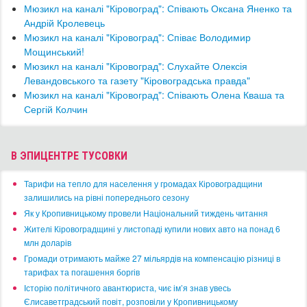
Мюзикл на каналі "Кіровоград": Співають Оксана Яненко та
Андрій Кролевець
Мюзикл на каналі "Кіровоград": Співає Володимир
Мощинський!
Мюзикл на каналі "Кіровоград": Слухайте Олексія
Левандовського та газету "Кіровоградська правда"
Мюзикл на каналі "Кіровоград": Співають Олена Кваша та
Сергій Колчин
В ЭПИЦЕНТРЕ ТУСОВКИ
​Тарифи на тепло для населення у громадах Кіровоградщини
залишились на рівні попереднього сезону
​Як у Кропивницькому провели Національний тиждень читання
​Жителі Кіровоградщині у листопаді купили нових авто на понад 6
млн доларів
​Громади отримають майже 27 мільярдів на компенсацію різниці в
тарифах та погашення боргів
Історію політичного авантюриста, чиє ім’я знав увесь
Єлисаветградський повіт, розповіли у Кропивницькому