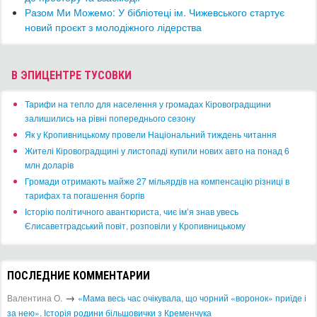
Разом Ми Можемо: ​У бібліотеці ім. Чижевського стартує
новий проєкт з молодіжного лідерства
В ЭПИЦЕНТРЕ ТУСОВКИ
​Тарифи на тепло для населення у громадах Кіровоградщини
залишились на рівні попереднього сезону
​Як у Кропивницькому провели Національний тиждень читання
​Жителі Кіровоградщині у листопаді купили нових авто на понад 6
млн доларів
​Громади отримають майже 27 мільярдів на компенсацію різниці в
тарифах та погашення боргів
Історію політичного авантюриста, чиє ім’я знав увесь
Єлисаветградський повіт, розповіли у Кропивницькому
ПОСЛЕДНИЕ КОММЕНТАРИИ
→
Валентина О.
«Мама весь час очікувала, що чорний «воронок» приїде і
за нею». Історія родини більшовички з Кременчука