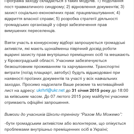
Програма заходу складається з таких модулів: 1) подолання
пост-травматичного синдрому; 2) відновлення документів; 3)
захист соціально-економічних прав: працевлаштування; 4)
відкриття власної справи; 5) розробка стратегії діяльності
громадських організацій у сфері забезпечення прав
вимушених переселенців.
Взяти участь в конкурсному відборі запрошуються громадські
активісти, які мають щонайменш піврічний досвід роботи
вцарині захисту прав внутрішньо преміщених осіб та мешкають
у Кіровоградській області. Учасники забезпечуються
безкоштовним проживанням та харчуванням. Транспортні
витрати (поїзд плацкарт, автобус) будуть відшкодовані при
наявності проїзних документів та участі у всіх навчальних
заходах. Просимо надсилати Ваше резюме та мотиваційний
лист на адресу:
ukrhrf@ukr.net
до
31 січня 2015 року
до 18:00
за київським часом. До 07 лютого 2015 року майбутні учасники
отримають офіційні запрошення.
Вимоги до учасників Школи-тренінгу “Разом Ми Можемо”:
-бути громадським активістом або волонтером, що опікується
проблемами внутрішньо преміщенних осіб в Україні;