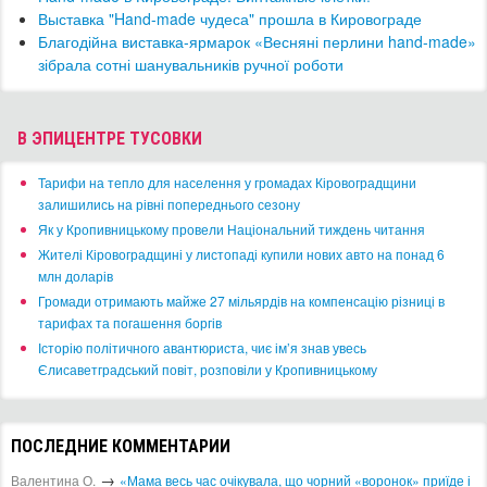
Выставка "Hand-made чудеса" прошла в Кировограде
Благодійна виставка-ярмарок «Весняні перлини hand-made»
зібрала сотні шанувальників ручної роботи
В ЭПИЦЕНТРЕ ТУСОВКИ
​Тарифи на тепло для населення у громадах Кіровоградщини
залишились на рівні попереднього сезону
​Як у Кропивницькому провели Національний тиждень читання
​Жителі Кіровоградщині у листопаді купили нових авто на понад 6
млн доларів
​Громади отримають майже 27 мільярдів на компенсацію різниці в
тарифах та погашення боргів
Історію політичного авантюриста, чиє ім’я знав увесь
Єлисаветградський повіт, розповіли у Кропивницькому
ПОСЛЕДНИЕ КОММЕНТАРИИ
→
Валентина О.
«Мама весь час очікувала, що чорний «воронок» приїде і