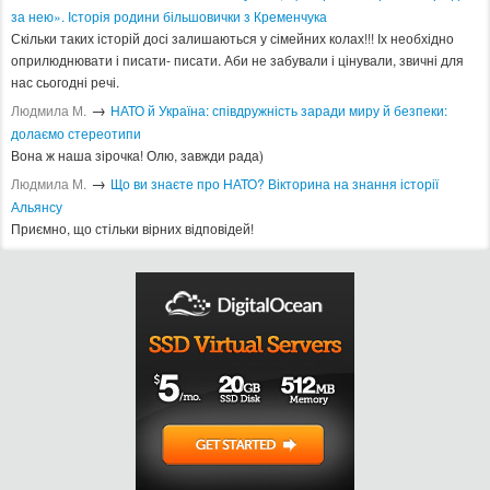
за нею». Історія родини більшовички з Кременчука
Скільки таких історій досі залишаються у сімейних колах!!! Іх необхідно
оприлюднювати і писати- писати. Аби не забували і цінували, звичні для
нас сьогодні речі.
→
Людмила М.
​НАТО й Україна: співдружність заради миру й безпеки:
долаємо стереотипи
Вона ж наша зірочка! Олю, завжди рада)
→
Людмила М.
Що ви знаєте про НАТО? Вікторина на знання історії
Альянсу ​
Приємно, що стільки вірних відповідей!