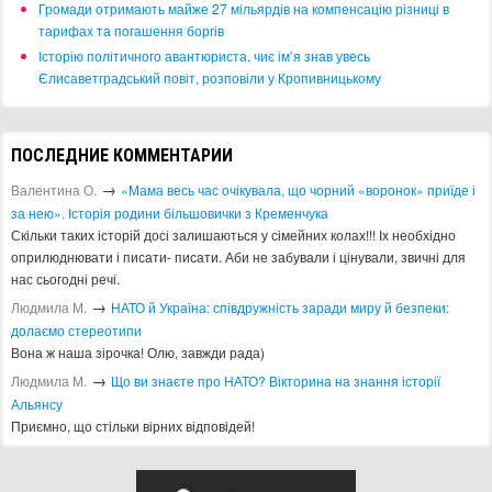
​Громади отримають майже 27 мільярдів на компенсацію різниці в
тарифах та погашення боргів
Історію політичного авантюриста, чиє ім’я знав увесь
Єлисаветградський повіт, розповіли у Кропивницькому
ПОСЛЕДНИЕ КОММЕНТАРИИ
→
Валентина О.
«Мама весь час очікувала, що чорний «воронок» приїде і
за нею». Історія родини більшовички з Кременчука
Скільки таких історій досі залишаються у сімейних колах!!! Іх необхідно
оприлюднювати і писати- писати. Аби не забували і цінували, звичні для
нас сьогодні речі.
→
Людмила М.
​НАТО й Україна: співдружність заради миру й безпеки:
долаємо стереотипи
Вона ж наша зірочка! Олю, завжди рада)
→
Людмила М.
Що ви знаєте про НАТО? Вікторина на знання історії
Альянсу ​
Приємно, що стільки вірних відповідей!