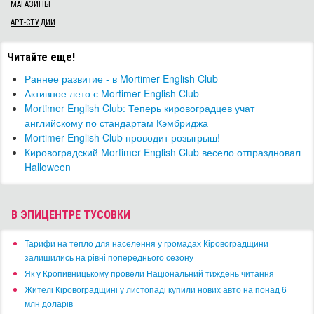
МАГАЗИНЫ
АРТ-СТУДИИ
Читайте еще!
Раннее развитие - в Mortimer English Club
Активное лето с Mortimer English Club
Mortimer English Club: Теперь кировоградцев учат
английскому по стандартам Кэмбриджа
Mortimer English Club проводит розыгрыш!
Кировоградский Mortimer English Club весело отпраздновал
Halloween
В ЭПИЦЕНТРЕ ТУСОВКИ
​Тарифи на тепло для населення у громадах Кіровоградщини
залишились на рівні попереднього сезону
​Як у Кропивницькому провели Національний тиждень читання
​Жителі Кіровоградщині у листопаді купили нових авто на понад 6
млн доларів