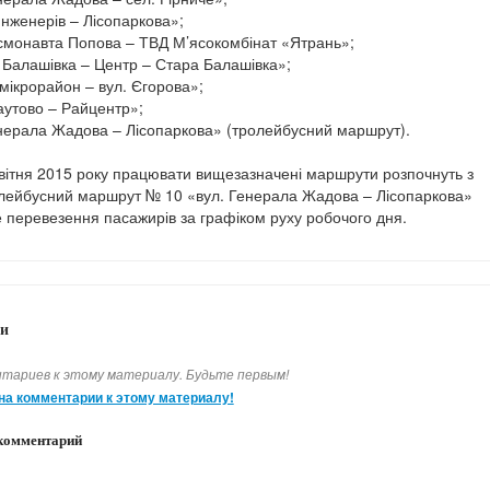
Інженерів – Лісопаркова»;
смонавта Попова – ТВД М’ясокомбінат «Ятрань»;
Балашівка – Центр – Стара Балашівка»;
мікрорайон – вул. Єгорова»;
утово – Райцентр»;
нерала Жадова – Лісопаркова» (тролейбусний маршрут).
 квітня 2015 року працювати вищезазначені маршрути розпочнуть з
олейбусний маршрут № 10 «вул. Генерала Жадова – Лісопаркова»
 перевезення пасажирів за графіком руху робочого дня.
и
тариев к этому материалу. Будьте первым!
на комментарии к этому материалу!
комментарий