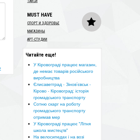
ТАКСИ
MUST HAVE
СПОРТ И ЗДОРОВЬЕ
МАГАЗИНЫ
АРТ-СТУДИИ
Читайте еще!
У Кіровограді працює магазин,
?
де немає товарів російського
виробництва
​Єлисаветград - Зінов’євськ -
Кірово - Кіровоград: історія
громадського транспорту
Сотню скарг на роботу
громадського транспорту
отримав мер
​У Кіровограді працює "Літня
школа мистецтв"
На велосипедах і на возі