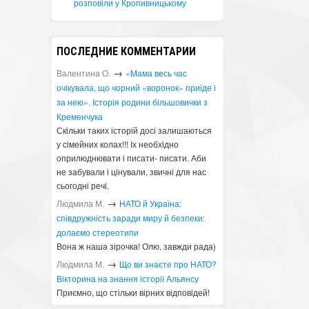
розповіли у Кропивницькому
ПОСЛЕДНИЕ КОММЕНТАРИИ
→
Валентина О.
«Мама весь час
очікувала, що чорний «воронок» приїде і
за нею». Історія родини більшовички з
Кременчука
Скільки таких історій досі залишаються
у сімейних колах!!! Іх необхідно
оприлюднювати і писати- писати. Аби
не забували і цінували, звичні для нас
сьогодні речі.
→
Людмила М.
​НАТО й Україна:
співдружність заради миру й безпеки:
долаємо стереотипи
Вона ж наша зірочка! Олю, завжди рада)
→
Людмила М.
Що ви знаєте про НАТО?
Вікторина на знання історії Альянсу ​
Приємно, що стільки вірних відповідей!