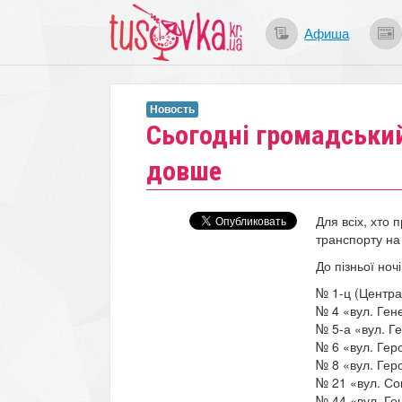
Афиша
Новость
Сьогодні громадський
довше
Для всіх, хто 
транспорту на
До пізньої ночі
№ 1-ц (Центра
№ 4 «вул. Ген
№ 5-а «вул. Г
№ 6 «вул. Гер
№ 8 «вул. Геро
№ 21 «вул. Со
№ 44 «вул. Ге