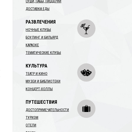
СУШИ, ПАБЫ, ПИЦЦЕРИИ
ДОСТАВКА ЕДЫ
РАЗВЛЕЧЕНИЯ
НОЧНЫЕ КЛУБЫ
БОУЛИНГ И БИЛЬЯРД
КАРАОКЕ
ТЕМАТИЧЕСКИЕ КЛУБЫ
КУЛЬТУРА
ТЕАТР И КИНО
МУЗЕИ И БИБЛИОТЕКИ
КОНЦЕРТ-ХОЛЛЫ
ПУТЕШЕСТВИЯ
ДОСТОПРИМЕЧАТЕЛЬНОСТИ
ТУРИЗМ
ОТЕЛИ