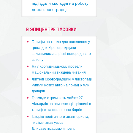
під’їздили сьогодні на роботу
деякі кіровоградці
В ЭПИЦЕНТРЕ ТУСОВКИ
​Тарифи на тепло для населення у
громадах Кіровоградщини
залишились на рівні попереднього
сезону
​Як у Кропивницькому провели
Національний тиждень читання
​Жителі Кіровоградщині у листопаді
купили нових авто на понад 6 млн
доларів
​Громади отримають майже 27
мільярдів на компенсацію різниці в
тарифах та погашення боргів
Історію політичного авантюриста,
чиє ім’я знав увесь
Єлисаветградський повіт,