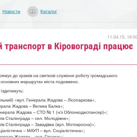
Новости
Каталог
11.04.15, 16:0
 транспорт в Кіровограді працює
прямує до храмів на святкові служіння роботу громадського
 основних маршрутах міста подовжено.
 їздитимуть:
льний) «вул. Генерала Жадова – Лісопаркова»,
ерала Жадова – Велика Балка»;
енерала Жадова – СТО № 1 (ч/з Облонкодиспансер)»;
оїв Сталінграда – сел. Молодіжне»;
їв Сталінграда – Завадівка (вул. Мотокросна)»;
ціалістична – МАУП – вул. Соціалістична»;
нерала Жадова – сел. Гірниче»;