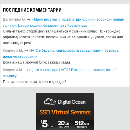
ПОСЛЕДНИЕ КОММЕНТАРИИ
→
Валентина О.
«Мама весь час очікувала, що чорний «воронок» приїде і
за нею». Історія родини більшовички з Кременчука
Скільки таких історій досі залишаються у сімейних колах!!! Іх необхідно
оприлюднювати і писати- писати. Аби не забували і цінували, звичні для
нас сьогодні речі.
→
Людмила М.
​НАТО й Україна: співдружність заради миру й безпеки:
долаємо стереотипи
Вона ж наша зірочка! Олю, завжди рада)
→
Людмила М.
Що ви знаєте про НАТО? Вікторина на знання історії
Альянсу ​
Приємно, що стільки вірних відповідей!