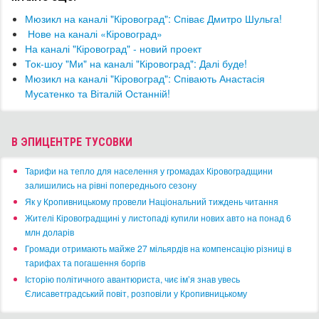
Мюзикл на каналі "Кіровоград": Співає Дмитро Шульга!
​ Нове на каналі «Кіровоград»
На каналі "Кіровоград" - новий проект
Ток-шоу "Ми" на каналі "Кіровоград": Далі буде!
Мюзикл на каналі "Кіровоград": Співають Анастасія
Мусатенко та Віталій Останній!
В ЭПИЦЕНТРЕ ТУСОВКИ
​Тарифи на тепло для населення у громадах Кіровоградщини
залишились на рівні попереднього сезону
​Як у Кропивницькому провели Національний тиждень читання
​Жителі Кіровоградщині у листопаді купили нових авто на понад 6
млн доларів
​Громади отримають майже 27 мільярдів на компенсацію різниці в
тарифах та погашення боргів
Історію політичного авантюриста, чиє ім’я знав увесь
Єлисаветградський повіт, розповіли у Кропивницькому