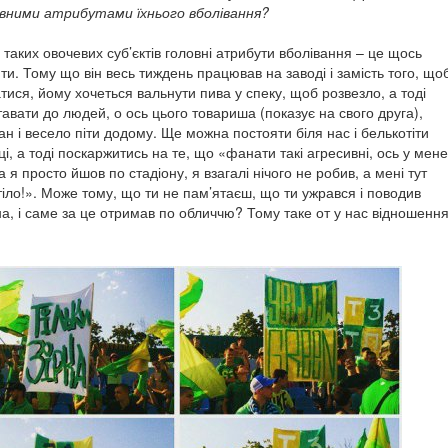
вними атрибутами їхнього вболівання?
 таких овочевих суб’єктів головні атрибути вболівання – це щось
ти. Тому що він весь тиждень працював на заводі і замість того, що
тися, йому хочеться вальнути пива у спеку, щоб розвезло, а тоді
авати до людей, о ось цього товариша (показує на свого друга),
н і весело піти додому. Ще можна постояти біля нас і белькотіти
иці, а тоді поскаржитись на те, що «фанати такі агресивні, ось у мене
а я просто йшов по стадіону, я взагалі нічого не робив, а мені тут
іло!». Може тому, що ти не пам’ятаєш, що ти ужрався і поводив
на, і саме за це отримав по обличчю? Тому таке от у нас відношенн