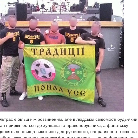
ультрас є більш ніж розвиненим, але в людській свідомості будь-який
н прирівнюється до хулігана та правопорушника, а фанатську
ідносять до явища виключно деструктивного, направленого лише на
абуть, вже настав час зрозуміти, що ультрас — це не фашисти, не