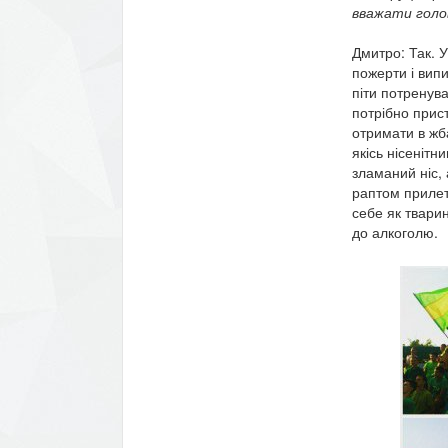
вважати голо
Дмитро: Так. У
пожерти і випи
піти потренува
потрібно прист
отримати в жба
якісь нісенітн
зламаний ніс, 
раптом прилет
себе як твари
до алкоголю.