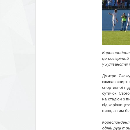
Кореспондент
це розігріти
у хуліганстві
Дмитро: Скажу 
вживає спиртн
спортивної пі
сутичок. Свог
на стадіон з п
від керівництв
пиво, а тим бі
Кореспондент:
одній руці три