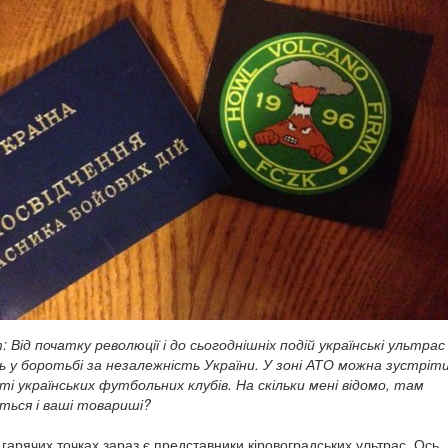
 Від початку революції і до сьогоднішніх подій українські ультрас
 у боротьбі за незалежність України. У зоні АТО можна зустріт
ті українських футбольних клубів. На скільки мені відомо, там
ться і ваші товариші?
 гарячих точках зараз є представники кіровоградських ультрас. Ось,