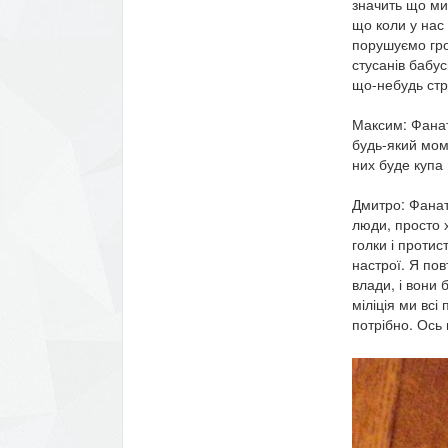
значить що ми 
що коли у нас 
порушуємо гро
стусанів бабусі
що-небудь ст
Максим: Фанати
будь-який моме
них буде купа
Дмитро: Фанат
люди, просто х
голки і протис
настрої. Я пов
влади, і вони
міліція ми всі
потрібно. Ось 