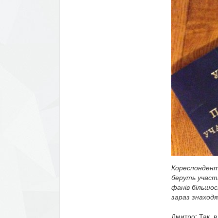
Кореспондент:
беруть участь
фанів більшос
зараз знаходя
Дмитро: Так, в