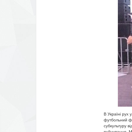
В Україні рух 
футбольний фа
субкультуру в
руйнування. М