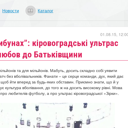
Новости
Каталог
01.08.15, 12:0
ибунах”: кіровоградські ультрас
 любов до Батьківщини
ільйонів та для мільйонів. Мабуть, досить складно собі уявити
тч без вболівальників. Фанати – це серце команди, дух, який дає
, щоб йти вперед за будь-яких обставин. Приємно знати, що й у
нує культура вболівання, до того ж на досить високому рівні. Мова
про любителів футболу, а про ультрас кіровоградської «Зірки».