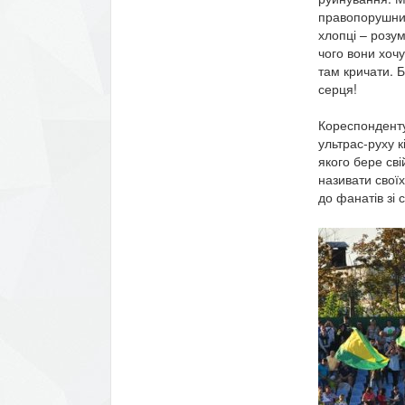
правопорушник
хлопці – розум
чого вони хочу
там кричати. Б
серця!
Кореспондент
ультрас-руху к
якого бере св
називати свої
до фанатів зі