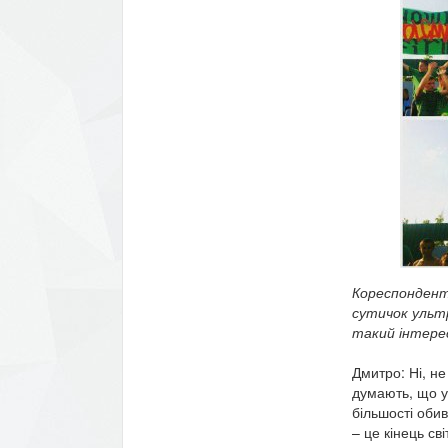
Кореспондент:
сутичок ультр
такий інтере
Дмитро: Ні, н
думають, що ул
більшості обив
– це кінець св