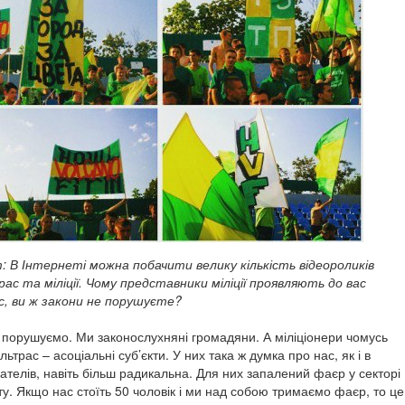
 В Інтернеті можна побачити велику кількість відеороликів
ас та міліції. Чому представники міліції проявляють до вас
с, ви ж закони не порушуєте?
е порушуємо. Ми законослухняні громадяни. А міліціонери чомусь
ьтрас – асоціальні суб’єкти. У них така ж думка про нас, як і в
ателів, навіть більш радикальна. Для них запалений фаєр у секторі
іту. Якщо нас стоїть 50 чоловік і ми над собою тримаємо фаєр, то це