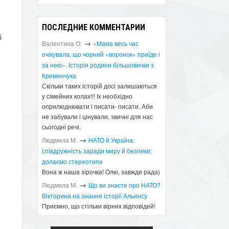
ПОСЛЕДНИЕ КОММЕНТАРИИ
б
→
Валентина О.
«Мама весь час
очікувала, що чорний «воронок» приїде і
за нею». Історія родини більшовички з
Кременчука
Скільки таких історій досі залишаються
у сімейних колах!!! Іх необхідно
оприлюднювати і писати- писати. Аби
я
не забували і цінували, звичні для нас
сьогодні речі.
→
Людмила М.
​НАТО й Україна:
співдружність заради миру й безпеки:
долаємо стереотипи
Вона ж наша зірочка! Олю, завжди рада)
→
Людмила М.
Що ви знаєте про НАТО?
Вікторина на знання історії Альянсу ​
Приємно, що стільки вірних відповідей!