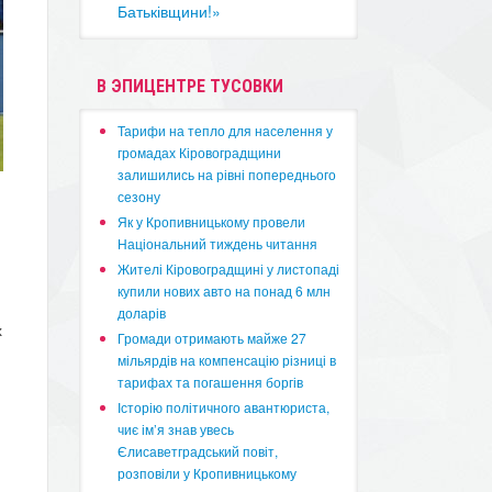
Батьківщини!»
В ЭПИЦЕНТРЕ ТУСОВКИ
​Тарифи на тепло для населення у
громадах Кіровоградщини
залишились на рівні попереднього
сезону
​Як у Кропивницькому провели
Національний тиждень читання
​Жителі Кіровоградщині у листопаді
купили нових авто на понад 6 млн
доларів
х
​Громади отримають майже 27
мільярдів на компенсацію різниці в
тарифах та погашення боргів
Історію політичного авантюриста,
чиє ім’я знав увесь
Єлисаветградський повіт,
розповіли у Кропивницькому