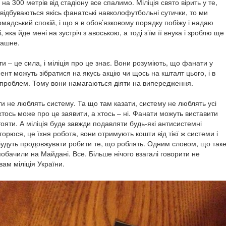
на 300 метрів від стадіону все спалимо. Міліція свято вірить у те,
відбуваються якісь фанатські навколофутбольні сутички, то ми
мадський спокій, і що я в обов’язковому порядку побіжу і надаю
, яка йде мені на зустріч з авоською, а тоді з’їм її внука і зроблю ще
рашне.
 – це сила, і міліція про це знає. Вони розуміють, що фанати у
нт можуть зібратися на якусь акцію чи щось на кшталт цього, і в
 проблем. Тому вони намагаються діяти на випередження.
и не люблять систему. Та що там казати, систему не люблять усі
тось може про це заявити, а хтось – ні. Фанати можуть виставити
тояти. А міліція буде завжди подавляти будь-які антисистемні
торюся, це їхня робота, вони отримують кошти від тієї ж системи і
 будуть продовжувати робити те, що роблять. Одним словом, що так
 побачили на Майдані. Все. Більше нічого взагалі говорити не
вам міліція України.