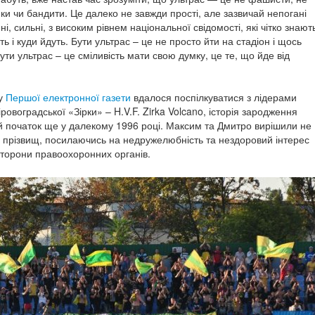
и чи бандити. Це далеко не завжди прості, але зазвичай непогані
ні, сильні, з високим рівнем національної свідомості, які чітко знают
ть і куди йдуть. Бути ультрас – це не просто йти на стадіон і щось
ути ультрас – це сміливість мати свою думку, це те, що йде від
у
Першої електронної газети
вдалося поспілкуватися з лідерами
іровоградської «Зірки» – H.V.F. Zirka Volcano, історія зародження
ій початок ще у далекому 1996 році. Максим та Дмитро вирішили не
х прізвищ, посилаючись на недружелюбність та нездоровий інтерес
 сторони правоохоронних органів.