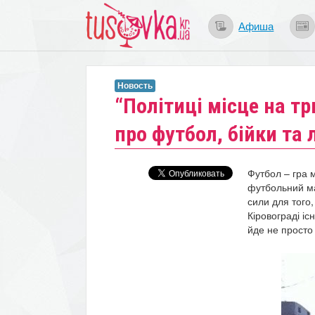
Афиша
Новость
“Політиці місце на тр
про футбол, бійки та
Футбол – гра м
футбольний ма
сили для того
Кіровограді іс
йде не просто 