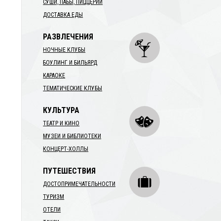
СУШИ, ПАБЫ, ПИЦЦЕРИИ
ДОСТАВКА ЕДЫ
РАЗВЛЕЧЕНИЯ
НОЧНЫЕ КЛУБЫ
БОУЛИНГ И БИЛЬЯРД
КАРАОКЕ
ТЕМАТИЧЕСКИЕ КЛУБЫ
КУЛЬТУРА
ТЕАТР И КИНО
МУЗЕИ И БИБЛИОТЕКИ
КОНЦЕРТ-ХОЛЛЫ
ПУТЕШЕСТВИЯ
ДОСТОПРИМЕЧАТЕЛЬНОСТИ
ТУРИЗМ
ОТЕЛИ