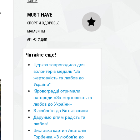
ТАКСИ
ь
MUST HAVE
СПОРТ И ЗДОРОВЬЕ
МАГАЗИНЫ
АРТ-СТУДИИ
Читайте еще!
Церква запровадила для
волонтерів медаль "За
жертовність та любов до
України"
Кіровоградці отримали
нагороди «За жертовність та
любов до України»
З любов’ю до Батьківщини
Даруймо дітям радість та
любов!
Виставка картин Анатолія
Горбенка «З любов’ю до