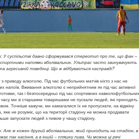
: У суспільстві давно сформувався стереотип про те, що фан –
й спиртними напоями вболівальник. Ультрас часто звинувачують
 та агресивній поведінці. Що ж відбувається насправді?
з приводу алкоголю. Під час футбольних матчів ніхто з нас не
их напоїв. Вживання алкоголю є неприйнятним як під час активної
дготовки, так і безпосередньо під час спортивних навколофутбольни
о часу ми зі старшими товаришами не пускали людей, які приходять
ивом. Точніше кажучи, ми намагалися їх не пропускати, на відміну
а, яке не розуміє, що на території стадіону не можна продавати
льше запускати людей з пивом у чашу стадіону.
 Але ж кожен другий вболівальник, який приходить на стадіон, в
має пак насіння, а в іншій – пляшку пива. Чи можна ці речі