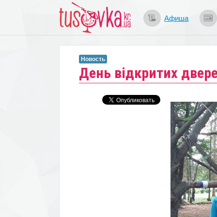
Афиша
Новость
День відкритих двере