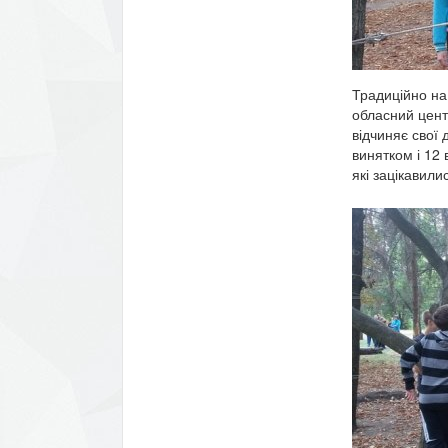
Традиційно на
обласний центр
відчиняє свої д
винятком і 12 
які зацікавили