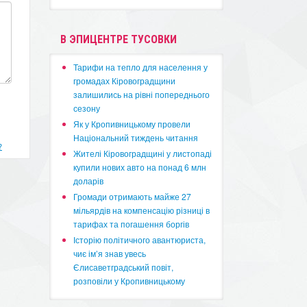
В ЭПИЦЕНТРЕ ТУСОВКИ
​Тарифи на тепло для населення у
громадах Кіровоградщини
залишились на рівні попереднього
сезону
​Як у Кропивницькому провели
Національний тиждень читання
?
​Жителі Кіровоградщині у листопаді
купили нових авто на понад 6 млн
доларів
​Громади отримають майже 27
мільярдів на компенсацію різниці в
тарифах та погашення боргів
Історію політичного авантюриста,
чиє ім’я знав увесь
Єлисаветградський повіт,
розповіли у Кропивницькому