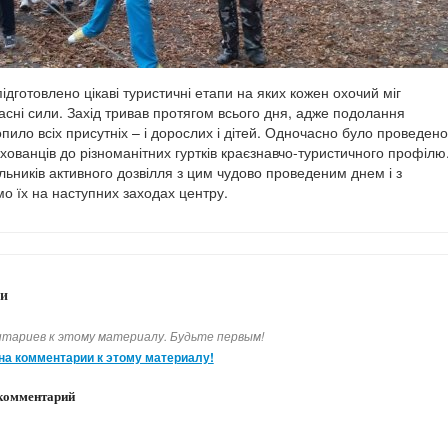
ідготовлено цікаві туристичні етапи на яких кожен охочий міг
асні сили. Захід тривав протягом всього дня, адже подолання
пило всіх присутніх – і дорослих і дітей. Одночасно було проведено
хованців до різноманітних гуртків краєзнавчо-туристичного профілю
льників активного дозвілля з цим чудово проведеним днем і з
мо їх на наступних заходах центру.
и
тариев к этому материалу. Будьте первым!
на комментарии к этому материалу!
комментарий