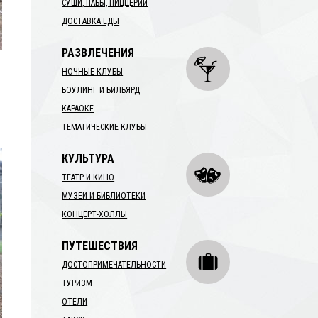
СУШИ, ПАБЫ, ПИЦЦЕРИИ
ДОСТАВКА ЕДЫ
РАЗВЛЕЧЕНИЯ
НОЧНЫЕ КЛУБЫ
БОУЛИНГ И БИЛЬЯРД
КАРАОКЕ
ТЕМАТИЧЕСКИЕ КЛУБЫ
КУЛЬТУРА
ТЕАТР И КИНО
МУЗЕИ И БИБЛИОТЕКИ
КОНЦЕРТ-ХОЛЛЫ
ПУТЕШЕСТВИЯ
ДОСТОПРИМЕЧАТЕЛЬНОСТИ
ТУРИЗМ
ОТЕЛИ