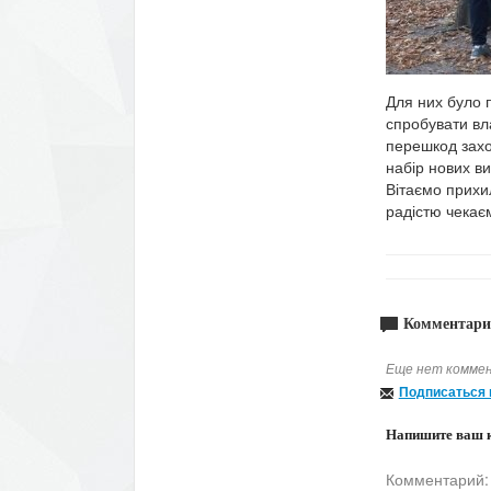
Для них було п
спробувати вл
перешкод захо
набір нових ви
Вітаємо прихи
радістю чекає
Комментари
Еще нет коммен
Подписаться 
Напишите ваш 
Комментарий: