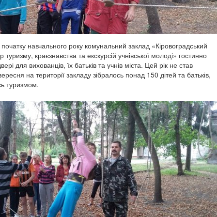
 початку навчального року комунальний заклад «Кіровоградський
 туризму, краєзнавства та екскурсій учнівської молоді» гостинно
вері для вихованців, їх батьків та учнів міста. Цей рік не став
вересня на території закладу зібралось понад 150 дітей та батьків,
сь туризмом.