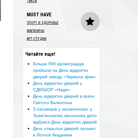
ТАКСИ
MUST HAVE
СПОРТ И ЗДОРОВЬЕ
МАГАЗИНЫ
АРТ-СТУДИИ
.
Читайте еще!
​Більше 500 кіровоградців
прийшли на День відкритих
дверей заводу «Червона зірка»
День відкритих дверей у
СДЮШОР «Надія»
День відкритих дверей в країні
Святого Валентина
​З пасажирів у залізничники: у
Знам’янському вагонному депо
відбувся День відкритих дверей
День открытых дверей прошел
в Летной Академии