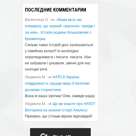
ПОСЛЕДНИЕ КОММЕНТАРИИ
→
Валентина О.
«Мама весь час
очікувала, що чорний «воронок» приїде і
за нею». Історія родини більшовички з
Кременчука
Скільки таких історій досі залишаються
у сімейних колах!!! Іх необхідно
оприлюднювати і писати- писати. Аби
не забували і цінували, звичні для нас
сьогодні речі.
→
Людмила М.
​НАТО й Україна:
співдружність заради миру й безпеки:
долаємо стереотипи
Вона ж наша зірочка! Олю, завжди рада)
→
Людмила М.
Що ви знаєте про НАТО?
Вікторина на знання історії Альянсу ​
Приємно, що стільки вірних відповідей!