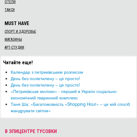
ОТЕЛИ
ТАКСИ
MUST HAVE
СПОРТ И ЗДОРОВЬЕ
МАГАЗИНЫ
АРТ-СТУДИИ
Читайте еще!
Календар з петриківським розписом
День без поліетилену – це просто!
​День без поліетилену – це просто!
​«Петриківське молоко» - перший в Україні соціально-
економічний тваринний комплекс
Таня Ша: «Багатомовність «Shopping Hour» – це мій спосіб
мандрувати світом»
В ЭПИЦЕНТРЕ ТУСОВКИ