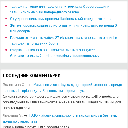
​Тарифи на тепло для населення у громадах Кіровоградщини
залишились на рівні попереднього сезону
​Як у Кропивницькому провели Національний тиждень читання
​Жителі Кіровоградщині у листопаді купили нових авто на понад 6
млн доларів
​Громади отримають майже 27 мільярдів на компенсацію різниці в
тарифах та погашення боргів
Історію політичного авантюриста, чиє ім’я знав увесь
Єлисаветградський повіт, розповіли у Кропивницькому
ПОСЛЕДНИЕ КОММЕНТАРИИ
→
Валентина О.
«Мама весь час очікувала, що чорний «воронок» приїде і
за нею». Історія родини більшовички з Кременчука
Скільки таких історій досі залишаються у сімейних колах!!! Іх необхідно
оприлюднювати і писати- писати. Аби не забували і цінували, звичні для
нас сьогодні речі.
→
Людмила М.
​НАТО й Україна: співдружність заради миру й безпеки:
долаємо стереотипи
Вона ж наша зірочка! Олю, завжди рада)