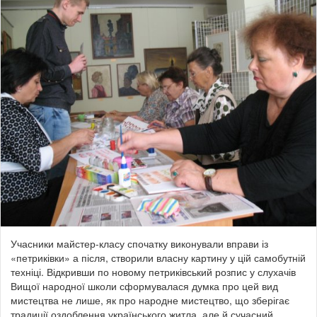
Учасники майстер-класу спочатку виконували вправи із
«петриківки» а після, створили власну картину у цій самобутній
техніці. Відкривши по новому петриківський розпис у слухачів
Вищої народної школи сформувалася думка про цей вид
мистецтва не лише, як про народне мистецтво, що зберігає
традиції оздоблення українського житла, але й сучасний