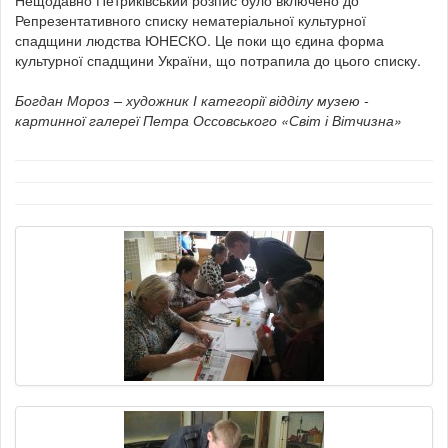
Нещодавно Петриківський розпис було включено до
Репрезентативного списку нематеріальної культурної
спадщини людства ЮНЕСКО. Це поки що єдина форма
культурної спадщини України, що потрапила до цього списку.
Богдан Мороз – художник І категорії відділу музею -
картинної галереї Петра Оссовського «Світ і Вітчизна»