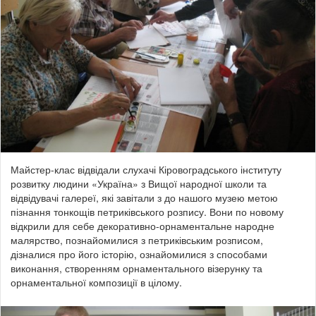
Майстер-клас відвідали слухачі Кіровоградського інституту
розвитку людини «Україна» з Вищої народної школи та
відвідувачі галереї, які завітали з до нашого музею метою
пізнання тонкощів петриківського розпису. Вони по новому
відкрили для себе декоративно-орнаментальне народне
малярство, познайомилися з петриківським розписом,
дізналися про його історію, ознайомилися з способами
виконання, створенням орнаментального візерунку та
орнаментальної композиції в цілому.