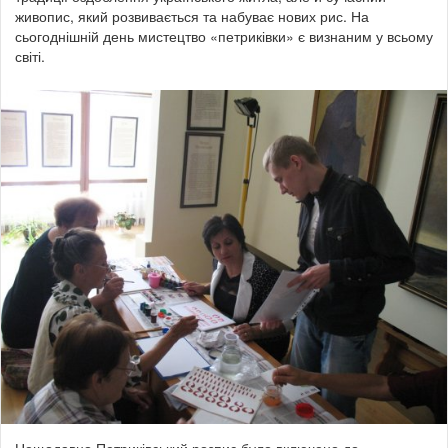
живопис, який розвивається та набуває нових рис. На
сьогоднішній день мистецтво «петриківки» є визнаним у всьому
світі.