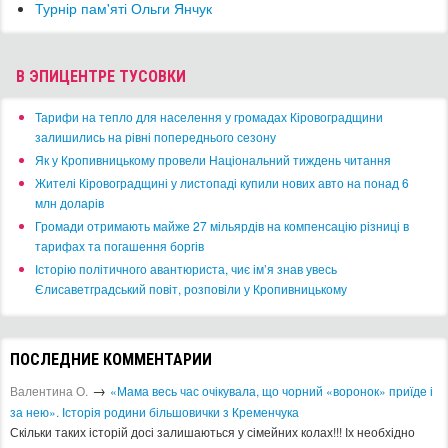
Турнір пам'яті Ольги Янчук
В ЭПИЦЕНТРЕ ТУСОВКИ
​Тарифи на тепло для населення у громадах Кіровоградщини
залишились на рівні попереднього сезону
​Як у Кропивницькому провели Національний тиждень читання
​Жителі Кіровоградщині у листопаді купили нових авто на понад 6
млн доларів
​Громади отримають майже 27 мільярдів на компенсацію різниці в
тарифах та погашення боргів
Історію політичного авантюриста, чиє ім’я знав увесь
Єлисаветградський повіт, розповіли у Кропивницькому
ПОСЛЕДНИЕ КОММЕНТАРИИ
→
Валентина О.
«Мама весь час очікувала, що чорний «воронок» приїде і
за нею». Історія родини більшовички з Кременчука
Скільки таких історій досі залишаються у сімейних колах!!! Іх необхідно