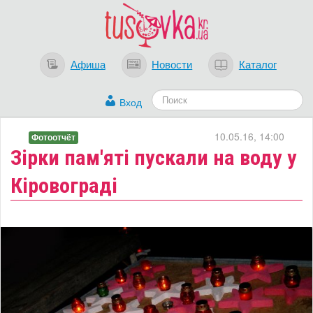
Афиша
Новости
Каталог
Вход
10.05.16, 14:00
Фотоотчёт
Зірки пам'яті пускали на воду у
Кіровограді