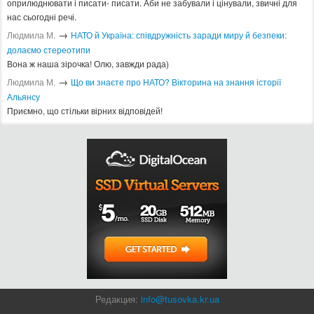
оприлюднювати і писати- писати. Аби не забували і цінували, звичні для
нас сьогодні речі.
→
Людмила М.
​НАТО й Україна: співдружність заради миру й безпеки:
долаємо стереотипи
Вона ж наша зірочка! Олю, завжди рада)
→
Людмила М.
Що ви знаєте про НАТО? Вікторина на знання історії
Альянсу ​
Приємно, що стільки вірних відповідей!
Редакция:
info@tusovka.kr.ua