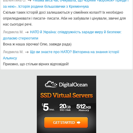
за нею». Історія родини більшовички з Кременчука
Скільки таких історій досі залишаються у сімейних колах!!! Іх необхідно
оприлюднювати і писати- писати. Аби не забували і цінували, звичні для
нас сьогодні речі.
→
Людмила М.
​НАТО й Україна: співдружність заради миру й безпеки:
долаємо стереотипи
Вона ж наша зірочка! Олю, завжди рада)
→
Людмила М.
Що ви знаєте про НАТО? Вікторина на знання історії
Альянсу ​
Приємно, що стільки вірних відповідей!