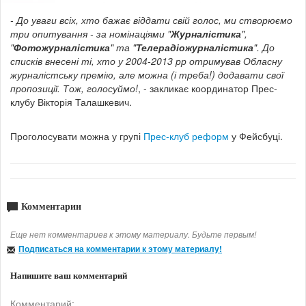
-
До уваги всіх, хто бажає віддати свій голос, ми створюємо
три опитування - за номінаціями "
Журналістика
",
"
Фотожурналістика
" та "
Телерадіожурналістика
". До
списків внесені ті, хто у 2004-2013 рр отримував Обласну
журналістську премію, але можна (і треба!) додавати свої
пропозиції. Тож, голосуймо!
, - закликає координатор Прес-
клубу Вікторія Талашкевич.
Проголосувати можна у групі
Прес-клуб реформ
у Фейсбуці.
Комментарии
Еще нет комментариев к этому материалу. Будьте первым!
Подписаться на комментарии к этому материалу!
Напишите ваш комментарий
Комментарий: