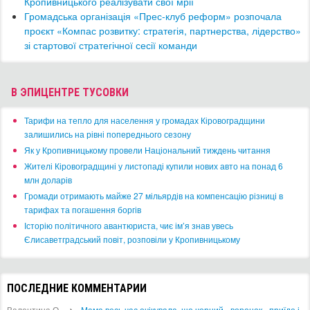
Кропивницького реалізувати свої мрії
​Громадська організація «Прес-клуб реформ» розпочала
проєкт «Компас розвитку: стратегія, партнерства, лідерство»
зі стартової стратегічної сесії команди
В ЭПИЦЕНТРЕ ТУСОВКИ
​Тарифи на тепло для населення у громадах Кіровоградщини
залишились на рівні попереднього сезону
​Як у Кропивницькому провели Національний тиждень читання
​Жителі Кіровоградщині у листопаді купили нових авто на понад 6
млн доларів
​Громади отримають майже 27 мільярдів на компенсацію різниці в
тарифах та погашення боргів
Історію політичного авантюриста, чиє ім’я знав увесь
Єлисаветградський повіт, розповіли у Кропивницькому
ПОСЛЕДНИЕ КОММЕНТАРИИ
→
Валентина О.
«Мама весь час очікувала, що чорний «воронок» приїде і