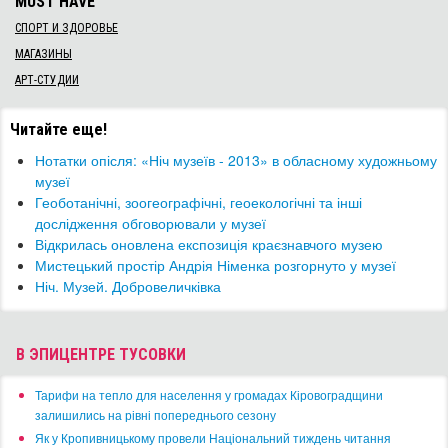
MUST HAVE
СПОРТ И ЗДОРОВЬЕ
МАГАЗИНЫ
АРТ-СТУДИИ
Читайте еще!
Нотатки опісля: «Ніч музеїв - 2013» в обласному художньому
музеї
Геоботанічні, зоогеографічні, геоекологічні та інші
дослідження обговорювали у музеї
Відкрилась оновлена експозиція краєзнавчого музею
Мистецький простір Андрія Німенка розгорнуто у музеї
Ніч. Музей. Добровеличківка
В ЭПИЦЕНТРЕ ТУСОВКИ
​Тарифи на тепло для населення у громадах Кіровоградщини
залишились на рівні попереднього сезону
​Як у Кропивницькому провели Національний тиждень читання