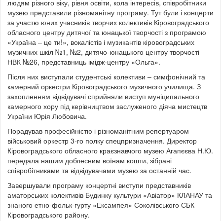
людям різного віку, рівня освіти, кола інтересів, співробітники
музею представили різноманітну програму. Тут були і концерти
за участю юних учасників творчих колективів Кіровоградського
обласного центру дитячої та юнацької творчості з програмою
«Україна – це ти!»,
вокалістів і музикантів кіровоградських
музичних шкіл №1, №2, дитячо-юнацького центру творчості
НВК №26, представниць імідж-центру «Ольга».
Після них виступали студентські колективи – симфонічний та
камерний оркестри Кіровоградського музичного училища. З
захопленням відвідувачі сприйняли виступ муніципального
камерного хору під керівництвом заслуженого діяча мистецтв
України Юрія Любовича.
Порадував професійністю і різноманітним репертуаром
військовий оркестр 3-го полку спецпризначення. Директор
Кіровоградського обласного краєзнавчого музею Агапєєва Н.Ю.
передала нашим доблесним воїнам кошти, зібрані
співробітниками та відвідувачами музею за останній час.
Завершували програму концертні виступи представників
аматорських колективів Будинку культури «Авіатор» КЛАНАУ та
знаного етно-фольк-гурту «Ексампея» Соколівського СБК
Кіровоградського району.