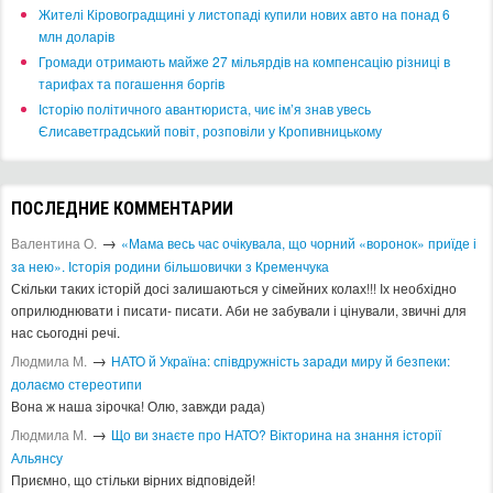
​Жителі Кіровоградщині у листопаді купили нових авто на понад 6
млн доларів
​Громади отримають майже 27 мільярдів на компенсацію різниці в
тарифах та погашення боргів
Історію політичного авантюриста, чиє ім’я знав увесь
Єлисаветградський повіт, розповіли у Кропивницькому
ПОСЛЕДНИЕ КОММЕНТАРИИ
→
Валентина О.
«Мама весь час очікувала, що чорний «воронок» приїде і
за нею». Історія родини більшовички з Кременчука
Скільки таких історій досі залишаються у сімейних колах!!! Іх необхідно
оприлюднювати і писати- писати. Аби не забували і цінували, звичні для
нас сьогодні речі.
→
Людмила М.
​НАТО й Україна: співдружність заради миру й безпеки:
долаємо стереотипи
Вона ж наша зірочка! Олю, завжди рада)
→
Людмила М.
Що ви знаєте про НАТО? Вікторина на знання історії
Альянсу ​
Приємно, що стільки вірних відповідей!