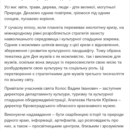
Усі ми: квіти, трави, дерева, люди - діти великої, могутньої
Природи. Дихаємо одним повітрям, гріємося під одним
сонцем, пускаємо коріння.
У сучасну епоху, коли планета переживає екологічну кризу, на
міжнародному рівні розробляється стратегія захисту
навколишнього середовища і культурної спадщини зокрема.
Одним з можливих шляхів виходу з цієї кризи є відновлення,
збереження і розвиток культурного ландшафту. Тому обрана
тематика для Дня музеїв є як можливістю, так і викликом для
музеїв, оскільки вона змушує їх переосмислити свою місію та
розбудовувати свою культурну та соціальну роль. Ці
перетворення є стратегічними для музеїв третього тисячоліття
по всьому світу.
Привітали учасників свята Колос Вадим Іванович – заступник
директора департаменту культури, туризму та культурної
спадщини облдержадміністрації, Агапєєва Наталія Юріївна –
директор Кіровоградського обласного краєзнавчого музею.
Виконуючи надзавдання – бути скарбницею історії та природи
рідного краю, інформації, артефактів, що розповідають про
них, а також – просвітницьким центром, близьким і зрозумілим