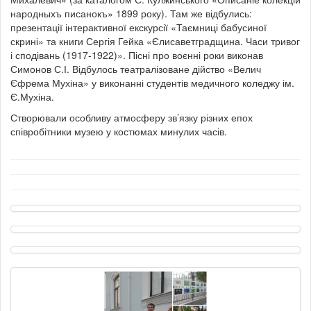
народныхъ писанокъ» 1899 року). Там же відбулись:
презентації інтерактивної екскурсії «Таємниці бабусиної
скрині» та книги Сергія Гейка «Єлисаветградщина. Часи тривог
і сподівань (1917-1922)». Пісні про воєнні роки виконав
Симонов С.І. Відбулось театралізоване дійство «Велич
Єфрема Мухіна» у виконанні студентів медичного коледжу ім.
Є.Мухіна.
Створювали особливу атмосферу зв’язку різних епох
співробітники музею у костюмах минулих часів.