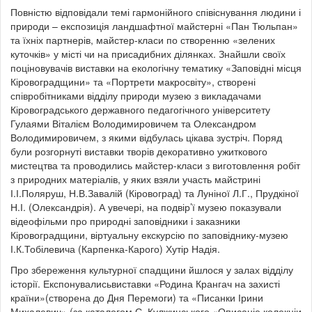
Повністю відповідали темі гармонійного співіснування людини і
природи – експозиція ландшафтної майстерні «Пан Тюльпан»
та їхніх партнерів, майстер-класи по створенню «зелених
куточків» у місті чи на присадибних ділянках. Знайшли своїх
поціновувачів виставки на екологічну тематику «Заповідні місця
Кіровоградщини» та «Портрети макросвіту», створені
співробітниками відділу природи музею з викладачами
Кіровоградського державного педагогічного університету
Гулаями Віталієм Володимировичем та Олександром
Володимировичем, з якими відбулась цікава зустріч. Поряд
були розгорнуті виставки творів декоративно ужиткового
мистецтва та проводились майстер-класи з виготовлення робіт
з природних матеріалів, у яких взяли участь майстрині
І.І.Поляруш, Н.В.Завалій (Кіровоград) та Луніної Л.Г., Прудкіної
Н.І. (Олександрія). А увечері, на подвір’ї музею показували
відеофільми про природні заповідники і заказники
Кіровоградщини, віртуальну екскурсію по заповіднику-музею
І.К.Тобілевича (Карпенка-Карого) Хутір Надія.
Про збереження культурної спадщини йшлося у залах відділу
історії. Експонувалисьвиставки «Родина Крангач на захисті
країни»(створена до Дня Перемоги) та «Писанки Ірини
Михалевич» (за каталогом С. Кулжинського «Описаніе колекціи