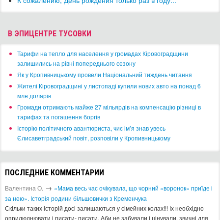
В ЭПИЦЕНТРЕ ТУСОВКИ
​Тарифи на тепло для населення у громадах Кіровоградщини
залишились на рівні попереднього сезону
​Як у Кропивницькому провели Національний тиждень читання
​Жителі Кіровоградщині у листопаді купили нових авто на понад 6
млн доларів
​Громади отримають майже 27 мільярдів на компенсацію різниці в
тарифах та погашення боргів
Історію політичного авантюриста, чиє ім’я знав увесь
Єлисаветградський повіт, розповіли у Кропивницькому
ПОСЛЕДНИЕ КОММЕНТАРИИ
→
Валентина О.
«Мама весь час очікувала, що чорний «воронок» приїде і
за нею». Історія родини більшовички з Кременчука
Скільки таких історій досі залишаються у сімейних колах!!! Іх необхідно
оприлюднювати і писати- писати. Аби не забували і цінували, звичні для