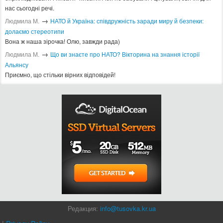
нас сьогодні речі.
→
Людмила М.
​НАТО й Україна: співдружність заради миру й безпеки:
долаємо стереотипи
Вона ж наша зірочка! Олю, завжди рада)
→
Людмила М.
Що ви знаєте про НАТО? Вікторина на знання історії
Альянсу ​
Приємно, що стільки вірних відповідей!
Редакция:
info@tusovka.kr.ua