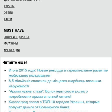
ТУРИЗМ
ОТЕЛИ
ТАКСИ
MUST HAVE
СПОРТ И ЗДОРОВЬЕ
МАГАЗИНЫ
АРТ-СТУДИИ
Читайте еще!
​Итоги 2015 года: Новые рекорды и стремительное развитие
мобильного пользования
8,5 мільйонів сплатили до місцевих скарбниць власники
нерухомості
"Армии нужны глаза": Волонтеры сняли ролик о
потребностях армии в ночной оптике!
Кировоград попал в ТОП-10 городов Украины, которые
получат деньги от Всемирного банка
К сожалению, День рождения только раз в году...