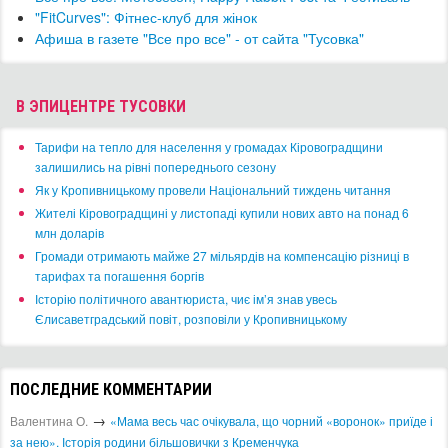
"FitCurves": Фітнес-клуб для жінок
Афиша в газете "Все про все" - от сайта "Тусовка"
В ЭПИЦЕНТРЕ ТУСОВКИ
​Тарифи на тепло для населення у громадах Кіровоградщини
залишились на рівні попереднього сезону
​Як у Кропивницькому провели Національний тиждень читання
​Жителі Кіровоградщині у листопаді купили нових авто на понад 6
млн доларів
​Громади отримають майже 27 мільярдів на компенсацію різниці в
тарифах та погашення боргів
Історію політичного авантюриста, чиє ім’я знав увесь
Єлисаветградський повіт, розповіли у Кропивницькому
ПОСЛЕДНИЕ КОММЕНТАРИИ
→
Валентина О.
«Мама весь час очікувала, що чорний «воронок» приїде і
за нею». Історія родини більшовички з Кременчука