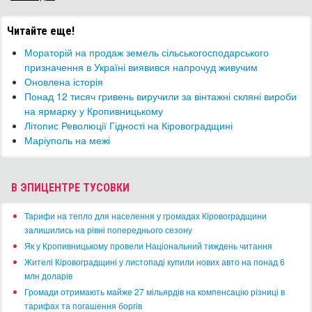
Читайте еще!
Мораторій на продаж земель сільськогосподарського
призначення в Україні виявився напрочуд живучим
Оновлена історія
Понад 12 тисяч гривень виручили за вінтажні скляні вироби
на ярмарку у Кропивницькому
Літопис Революції Гідності на Кіровоградщині
Маріуполь на межі
В ЭПИЦЕНТРЕ ТУСОВКИ
​Тарифи на тепло для населення у громадах Кіровоградщини
залишились на рівні попереднього сезону
​Як у Кропивницькому провели Національний тиждень читання
​Жителі Кіровоградщині у листопаді купили нових авто на понад 6
млн доларів
​Громади отримають майже 27 мільярдів на компенсацію різниці в
тарифах та погашення боргів