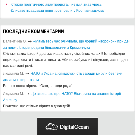
Історію політичного авантюриста, чиє ім’я знав увесь
Єлисаветградський повіт, розповіли у Кропивницькому
ПОСЛЕДНИЕ КОММЕНТАРИИ
→
Валентина О.
«Мама весь час очікувала, що чорний «воронок» приїде і
за нею». Історія родини більшовички з Кременчука
Скільки таких історій досі залишаються у сімейних колах!!! Іх необхідно
оприлюднювати і писати- писати. Аби не забували і цінували, звичні для
нас сьогодні речі.
→
Людмила М.
​НАТО й Україна: співдружність заради миру й безпеки:
долаємо стереотипи
Вона ж наша зірочка! Олю, завжди рада)
→
Людмила М.
Що ви знаєте про НАТО? Вікторина на знання історії
Альянсу ​
Приємно, що стільки вірних відповідей!