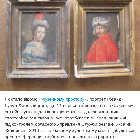
Як стало відомо
«Музейному простору»
, портрет Розанди
Лупул-Хмельницької, що 11 вересня з`явився на найбільшому
онлайн-аукціоні для колекціонерів і за долею якого нині
спостерігає вся Україна, вже перебуває в м. Кропивницький,
під контролем обласного Управління Служби безпеки України.
22 вересня 2016 р. в обласному художньому музеї відбудеться
прес-конференція з публічною презентацією раритетів