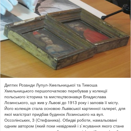
Диптих Розанди Лупул-Хмельницької та Тимоша
Хмельницького першопочатково перебував у колекції
польського історика та мистецтвознавця Владислава
Лозинського, що жив у Львові до 1913 року і заповів її місту.
Його колекція стала основою Львівської картинної галереї, для
якої магістрат придбав будинок Лозинського на вул.
Оссолінських, 3 (Стефаника). Обидві роботи, намальовані
одним автором (який поки невідомий і з`ясування якого стане