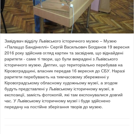
Завідувач відділу Львівського історичного музею – Музею
«Палаццо Бандінеллі» Сергій Васильович Богданов 19 вересня
2016 року здійснив огляд картин та засвідчив, що віднайдені
раритети - саме ті твори, що були викрадені з Львівського
історичного музею. Диптих, що територіально перебував на
Кіровоградщині, власник передав 16 вересня до СБУ. Наразі
раритети перебувають на тимчасовому збереженні у
Кіровоградському обласному художньому музеї, а згодом
будуть представлені у Львівському історичному музеї, в
експозиції, замість фотокопій, які там експонувалися довгий
час. У Львівському історичному музеї і буде здійснено
передачу на постійне зберігання творів до музею.