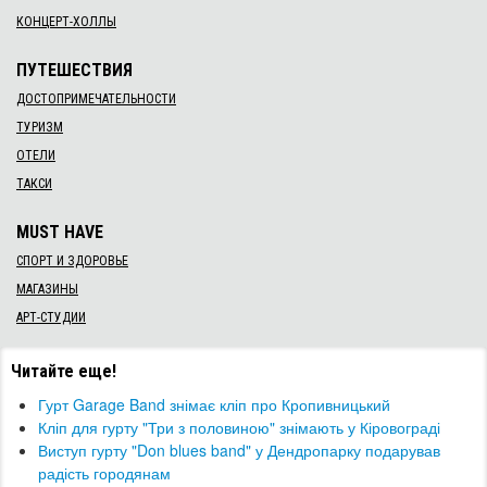
КОНЦЕРТ-ХОЛЛЫ
ПУТЕШЕСТВИЯ
ДОСТОПРИМЕЧАТЕЛЬНОСТИ
ТУРИЗМ
ОТЕЛИ
ТАКСИ
MUST HAVE
СПОРТ И ЗДОРОВЬЕ
МАГАЗИНЫ
АРТ-СТУДИИ
Читайте еще!
Гурт Garage Band знімає кліп про Кропивницький
Кліп для гурту "Три з половиною" знімають у Кіровограді
​Виступ гурту "Don blues band" у Дендропарку подарував
радість городянам