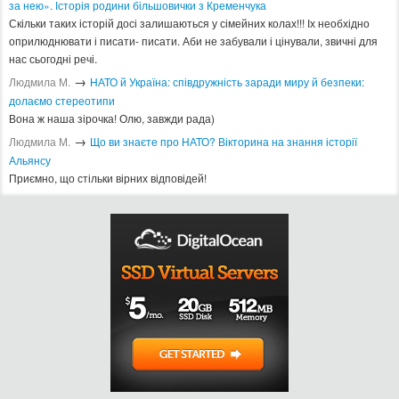
за нею». Історія родини більшовички з Кременчука
Скільки таких історій досі залишаються у сімейних колах!!! Іх необхідно
оприлюднювати і писати- писати. Аби не забували і цінували, звичні для
нас сьогодні речі.
→
Людмила М.
​НАТО й Україна: співдружність заради миру й безпеки:
долаємо стереотипи
Вона ж наша зірочка! Олю, завжди рада)
→
Людмила М.
Що ви знаєте про НАТО? Вікторина на знання історії
Альянсу ​
Приємно, що стільки вірних відповідей!