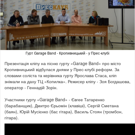
Гурт Garage Band - Кропивницький - у Прес-клубі
Презентація кліпу на пісню гурту «Garage Band» про місто
Кропивницький відбулася днями у Прес-клубі реформ.
За
словами соліста та керівника гурту Ярослава Стаса, кліп
знімали на даху ТЦ «Копилка». Режисер кліпу - Зоя Богдашова,
оператор - Геннадій Зорін.
Участники гурту «Garage Band» - Євгее Татаренко
(барабанщик), Дмитро Єрьомін (клавіші), Сергій Сметана
(баян), Юрій Мусієнко (бас гітара), Василь Стоян (тромбон,
гітара).