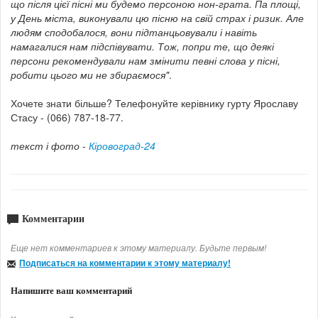
що після цієї пісні ми будемо персоною нон-грата. Па площі,
у День міста, виконували цю пісню на свій страх і ризик. Але
людям сподобалося, вони підтанцьовували і навіть
намагалися нам підспівувати. Тож, попри те, що деякі
персони рекомендували нам змінити певні слова у пісні,
робити цього ми не збираємося"
.
Хочете знати більше? Телефонуйте
керівнику гурту Ярославу
Стасу - (066) 787-18-77.
текст і фото -
Кіровоград-24
Комментарии
Еще нет комментариев к этому материалу. Будьте первым!
Подписаться на комментарии к этому материалу!
Напишите ваш комментарий