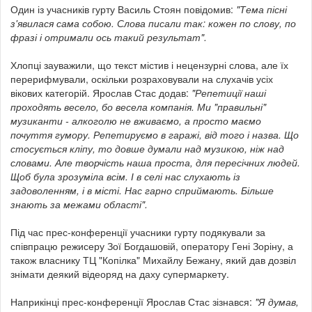
Один із учасників гурту Василь Стоян повідомив:
"Тема пісні
з'явилася сама собою. Слова писали так: кожен по слову, по
фразі і отримали ось такий результат".
Хлопці зауважили, що текст містив і нецензурні слова, але їх
перерифмували, оскільки розраховували на слухачів усіх
вікових категорій.
Ярослав Стас додав:
"Репетиції наші
проходять весело, бо весела компанія. Ми "правильні"
музиканти - алкоголю не вживаємо, а просто маємо
почуття гумору. Репетируємо в гаражі, від того і назва. Що
стосується кліпу, то довше думали над музикою, ніж над
словами. Але творчість наша проста, для пересічних людей.
Щоб була зрозуміла всім. І в селі нас слухають із
задоволенням, і в місті. Нас гарно сприймають. Більше
знають за межами області".
Під час прес-конференції учасники гурту подякували за
співпрацю режисеру Зої Богдашовій, оператору Гені Зоріну, а
також власнику ТЦ "Копілка" Михайлу Бежану, який дав дозвіл
знімати деякий відеоряд на даху супермаркету.
Наприкінці прес-конференції Ярослав Стас зізнався:
"Я думав,