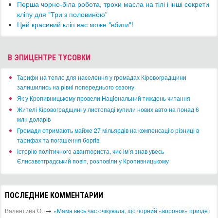
Перша чорно-біла робота, трохи масла на тілі і інші секрети
кліпу для "Три з половиною"
Цей красивий кліп вас може "вбити"!
В ЭПИЦЕНТРЕ ТУСОВКИ
​Тарифи на тепло для населення у громадах Кіровоградщини
залишились на рівні попереднього сезону
​Як у Кропивницькому провели Національний тиждень читання
​Жителі Кіровоградщині у листопаді купили нових авто на понад 6
млн доларів
​Громади отримають майже 27 мільярдів на компенсацію різниці в
тарифах та погашення боргів
Історію політичного авантюриста, чиє ім’я знав увесь
Єлисаветградський повіт, розповіли у Кропивницькому
ПОСЛЕДНИЕ КОММЕНТАРИИ
→
Валентина О.
«Мама весь час очікувала, що чорний «воронок» приїде і