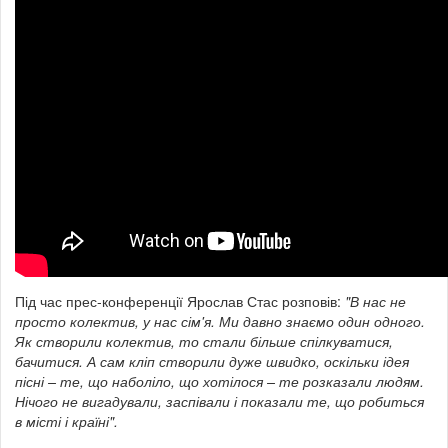
Під час прес-конференції Ярослав Стас розповів:
"В нас не
просто колектив, у нас сім'я. Ми давно знаємо один одного.
Як створили колектив, то стали більше спілкуватися,
бачитися. А сам кліп створили дуже швидко, оскільки ідея
пісні – те, що наболіло, що хотілося – те розказали людям.
Нічого не вигадували, заспівали і показали те, що робиться
в місті і країні".