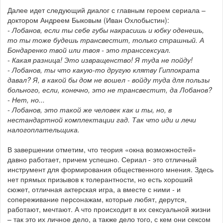
Далее идет следующий диалог с главным героем сериала –
доктором Андреем Быковым (Иван Охлобыстин):
- Лобанов, если ты себе губы накрасишь и юбку оденешь,
то ты тоже будешь трансвестит, только страшный. А
Бондаренко твой или твоя - это транссексуал.
-
Какая разница! Это извращенство! Я туда не пойду!
- Лобанов, ты что какую-то другую клятву Гиппократа
давал? Я, в какой бы дом не вошел - войду туда для пользы
больного, если, конечно, это не трансвестит, да Лобанов?
- Нет, но...
- Лобанов, это такой же человек как и ты, но, в
нестандартной комплектации гад. Так что иди и лечи
налогоплательщика.
В завершении отметим, что теория «окна возможностей»
давно работает, причем успешно. Сериал - это отличный
инструмент для формирования общественного мнения. Здесь
нет прямых призывов к толерантности, но есть хороший
сюжет, отличная актерская игра, а вместе с ними - и
сопереживание персонажам, которые любят, дерутся,
работают, мечтают. А что происходит в их сексуальной жизни
– так это их личное дело, а также дело того, с кем они сексом