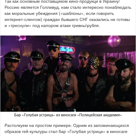
Так как основным поставщиком кино-продукци в Украину/
Россию является Голливуд, нам стало интересно понаблюдать
как моральные убеждения («шаблоны», если говорить
интернет-сленгом) граждан бывшего СНГ оказались не готовы
и «треснули» под напором атаки гривны\рубля.
Бар «Голубая устрица» из киносаги «Полицейская академия»
Растолкуем на простом примере. Одним из запоминающихся
образов гей-культуры стал бар «Голубая устрица» в киносаге