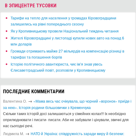
В ЭПИЦЕНТРЕ ТУСОВКИ
​Тарифи на тепло для населення у громадах Кіровоградщини
залишились на рівні попереднього сезону
​Як у Кропивницькому провели Національний тиждень читання
​Жителі Кіровоградщині у листопаді купили нових авто на понад 6
млн доларів
​Громади отримають майже 27 мільярдів на компенсацію різниці в
тарифах та погашення боргів
Історію політичного авантюриста, чиє ім’я знав увесь
Єлисаветградський повіт, розповіли у Кропивницькому
ПОСЛЕДНИЕ КОММЕНТАРИИ
→
Валентина О.
«Мама весь час очікувала, що чорний «воронок» приїде і
за нею». Історія родини більшовички з Кременчука
Скільки таких історій досі залишаються у сімейних колах!!! Іх необхідно
оприлюднювати і писати- писати. Аби не забували і цінували, звичні для
нас сьогодні речі.
→
Людмила М.
​НАТО й Україна: співдружність заради миру й безпеки: