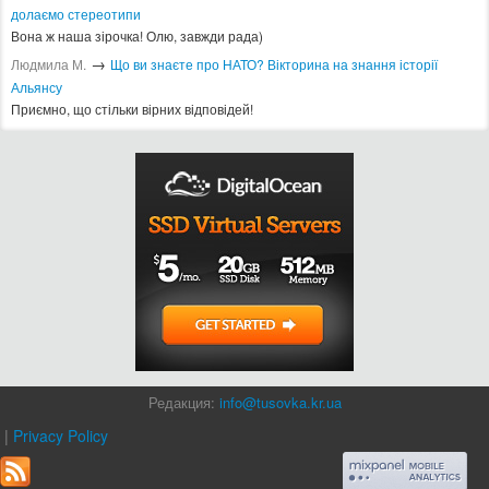
долаємо стереотипи
Вона ж наша зірочка! Олю, завжди рада)
→
Людмила М.
Що ви знаєте про НАТО? Вікторина на знання історії
Альянсу ​
Приємно, що стільки вірних відповідей!
Редакция:
info@tusovka.kr.ua
|
Privacy Policy