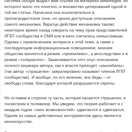
система Google выдаст вам ссылки на материал Википедии, из
которого мало что понятно, и множество цитирований одной и
той же статьи. Написана она исключительно в
пропагандистском тоне, но ценна доступным описанием
самого механизма. Вкратце действие механизма таково:
некоторое время назад говорить на тему прав представителей
ЛГБТ-сообщества в СМИ или в кино считалось немыслимым.
Однако с привлечением интереса к этой теме, а также с
последующим информационным освещением, мнение
общества меняется в режим «приемлемо», а впоследствии и в
режим «толерантно». Заканчивается этот опус описанием
ночного кошмара автора, как к власти приходят «каннибалы»
(так автор «страшилки» завуалировано называет членов ЛГБТ
сообщества). И вообще, по его мнению, все беды – от
свободы слова, благодаря которой разрушаются скрепы.
Но оставим в стороне ту часть, которая касается страшилок, и
посмотрим в телевизор. Мы увидим, что теория работает и с
каждым годом «окно возможностей» сдвигается и сдвигается.
Одним из самых действенных инструментов здесь является
киноискусство.