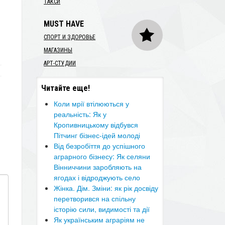
ТАКСИ
MUST HAVE
СПОРТ И ЗДОРОВЬЕ
МАГАЗИНЫ
АРТ-СТУДИИ
Читайте еще!
Коли мрії втілюються у
реальність: Як у
Кропивницькому відбувся
Пітчинг бізнес-ідей молоді
​Від безробіття до успішного
аграрного бізнесу: Як селяни
Вінниччини заробляють на
ягодах і відроджують село
Жінка. Дім. Зміни: як рік досвіду
перетворився на спільну
історію сили, видимості та дії
​Як українським аграріям не