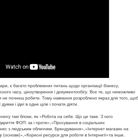
ари, є багато проблемних питань щодо організації бізнесу,
асного часу, ціноутворення і документообігу. Все те, що неможливо
ки не почнеш робити. Тому навчання розроблено якраз для того, що
ї думки і ідеї в одне ціле і почати діяти.
нінгу такі блоки, як «Робота на себе. Що це таке. З чого
дкриття ФОП: за і проти»,«Просування в соціальних
нес з людським обличчям. Брендування»,«Інтернет магазин на
 (основи)»,«Корисні ресурси для роботи в Інтернеті»та інше.