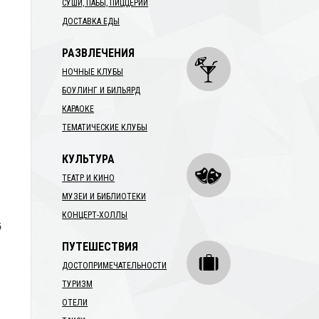
СУШИ, ПАБЫ, ПИЦЦЕРИИ
ДОСТАВКА ЕДЫ
РАЗВЛЕЧЕНИЯ
НОЧНЫЕ КЛУБЫ
БОУЛИНГ И БИЛЬЯРД
КАРАОКЕ
ТЕМАТИЧЕСКИЕ КЛУБЫ
КУЛЬТУРА
ТЕАТР И КИНО
МУЗЕИ И БИБЛИОТЕКИ
КОНЦЕРТ-ХОЛЛЫ
б
ПУТЕШЕСТВИЯ
ДОСТОПРИМЕЧАТЕЛЬНОСТИ
ТУРИЗМ
ОТЕЛИ