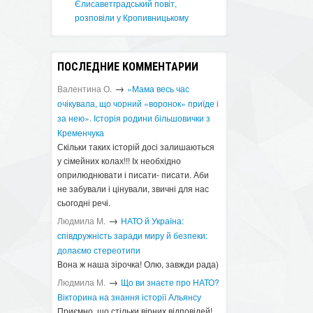
Єлисаветградський повіт,
розповіли у Кропивницькому
ПОСЛЕДНИЕ КОММЕНТАРИИ
→
Валентина О.
«Мама весь час
очікувала, що чорний «воронок» приїде і
за нею». Історія родини більшовички з
Кременчука
Скільки таких історій досі залишаються
у сімейних колах!!! Іх необхідно
оприлюднювати і писати- писати. Аби
не забували і цінували, звичні для нас
сьогодні речі.
→
Людмила М.
​НАТО й Україна:
співдружність заради миру й безпеки:
долаємо стереотипи
Вона ж наша зірочка! Олю, завжди рада)
→
Людмила М.
Що ви знаєте про НАТО?
Вікторина на знання історії Альянсу ​
Приємно, що стільки вірних відповідей!