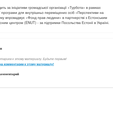
ить за ініціативи громадської організації «Турбота» в рамках
 програми для внутрішньо переміщених осіб «Перспективи на
 яку впроваджує «Фонд прав людини» в партнерстві з Естонським
ним центром (ENUT) - за підтримки Посольства Естонії в Україні.
и
тариев к этому материалу. Будьте первым!
на комментарии к этому материалу!
комментарий