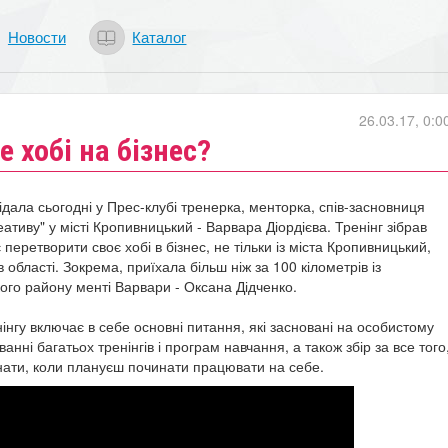
Новости
Каталог
26.03.17, 0:0
е хобі на бізнес?
дала сьогодні у Прес-клубі тренерка, менторка, спів-засновниця
еативу" у місті Кропивницький - Варвара Діордієва.
Тренінг зібрав
є перетворити своє хобі в бізнес, не тільки із міста Кропивницький,
в області. Зокрема, приїхала більш ніж за 100 кілометрів із
ого району менті Варвари - Оксана Дідченко.
інгу включає в себе основні питання, які засновані на особистому
уванні багатьох тренінгів і програм навчання, а також збір за все того
нати, коли плануєш починати працювати на себе.