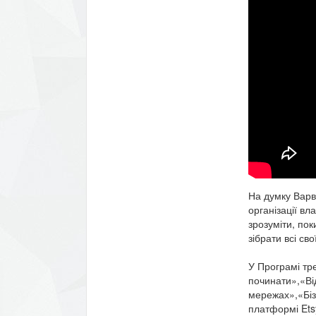
На думку Варв
організації вл
зрозуміти, по
зібрати всі сво
У Програмі тре
починати»,«Ві
мережах»,«Біз
платформі Etsy