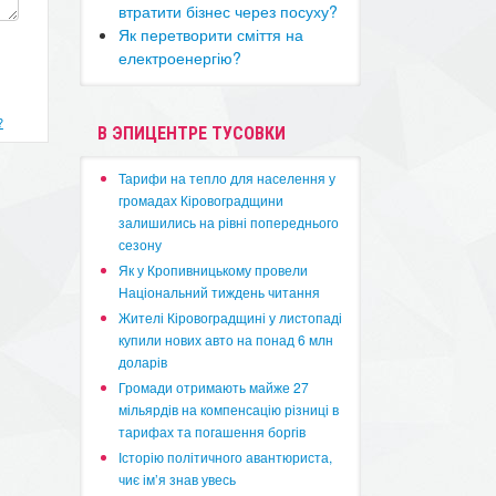
втратити бізнес через посуху?
Як перетворити сміття на
електроенергію?
?
В ЭПИЦЕНТРЕ ТУСОВКИ
​Тарифи на тепло для населення у
громадах Кіровоградщини
залишились на рівні попереднього
сезону
​Як у Кропивницькому провели
Національний тиждень читання
​Жителі Кіровоградщині у листопаді
купили нових авто на понад 6 млн
доларів
​Громади отримають майже 27
мільярдів на компенсацію різниці в
тарифах та погашення боргів
Історію політичного авантюриста,
чиє ім’я знав увесь