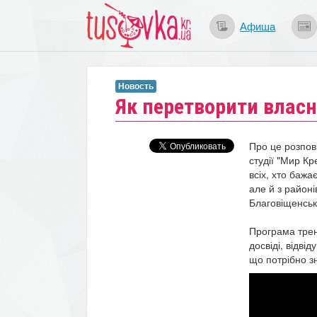
Афиша
Новость
​Як перетворити власн
Про це розпові
студії "Мир Кр
всіх, хто бажа
але й з районі
Благовіщенськ
Програма трен
досвіді, відвід
що потрібно з