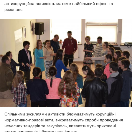
антикорупційна активність матиме найбільший ефект та
резонанс.
Спільними зусиллями активісти блокуватимуть корупційні
нормативно-правові акти, викриватимуть спроби проведення
нечесних тендерів та закупівель, виявлятимуть приховані
статки чиновників і багато чого іншого.