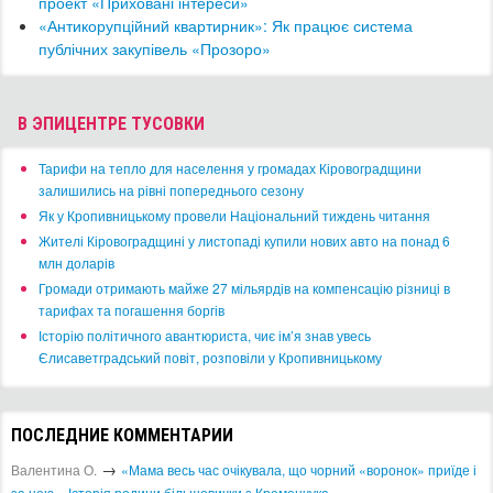
проект «Приховані інтереси»
«Антикорупційний квартирник»: Як працює система
публічних закупівель «Прозоро»
В ЭПИЦЕНТРЕ ТУСОВКИ
​Тарифи на тепло для населення у громадах Кіровоградщини
залишились на рівні попереднього сезону
​Як у Кропивницькому провели Національний тиждень читання
​Жителі Кіровоградщині у листопаді купили нових авто на понад 6
млн доларів
​Громади отримають майже 27 мільярдів на компенсацію різниці в
тарифах та погашення боргів
Історію політичного авантюриста, чиє ім’я знав увесь
Єлисаветградський повіт, розповіли у Кропивницькому
ПОСЛЕДНИЕ КОММЕНТАРИИ
→
Валентина О.
«Мама весь час очікувала, що чорний «воронок» приїде і
за нею». Історія родини більшовички з Кременчука