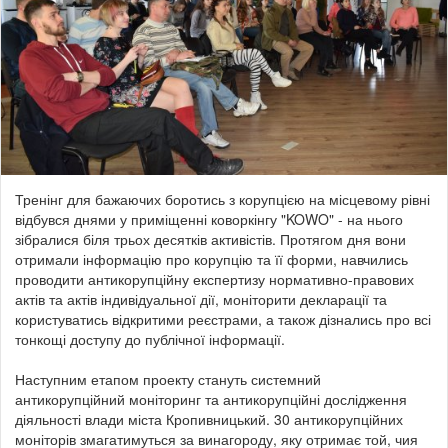
Тренінг для бажаючих боротись з корупцією на місцевому рівні
відбувся днями
у приміщенні коворкінгу "KOWO" - на нього
зібралися біля трьох десятків
активістів. Протягом дня вони
отримали інформацію про корупцію та її форми, навчились
проводити антикорупційну експертизу нормативно-правових
актів та актів індивідуальної дії, моніторити декларації та
користуватись відкритими реєстрами, а також дізнались про всі
тонкощі доступу до публічної інформації.
Наступним етапом проекту стануть системний
антикорупційний моніторинг та антикорупційні дослідження
діяльності влади міста Кропивницький. 30 антикорупційних
моніторів змагатимуться за винагороду, яку отримає той, чия