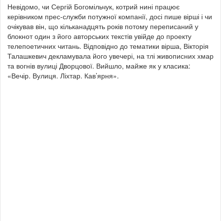
Невідомо, чи
Сергій Богомільчук, котрий нині працює
керівником прес-служби потужної компанії, досі пише вірші і чи
очікував він, що кільканадцять років потому переписаний у
блокнот один з його авторських текстів увійде до проекту
телепоетичних читань. Відповідно до тематики вірша, Вікторія
Талашкевич декламувала його увечері, на тлі живописних хмар
та вогнів вулиці Дворцової. Вийшло, майже як у класика:
«Вечір. Вулиця. Ліхтар. Кав’ярня».