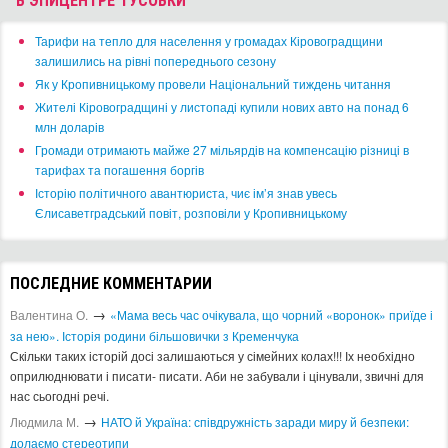
В ЭПИЦЕНТРЕ ТУСОВКИ
​Тарифи на тепло для населення у громадах Кіровоградщини
залишились на рівні попереднього сезону
​Як у Кропивницькому провели Національний тиждень читання
​Жителі Кіровоградщині у листопаді купили нових авто на понад 6
млн доларів
​Громади отримають майже 27 мільярдів на компенсацію різниці в
тарифах та погашення боргів
Історію політичного авантюриста, чиє ім’я знав увесь
Єлисаветградський повіт, розповіли у Кропивницькому
ПОСЛЕДНИЕ КОММЕНТАРИИ
→
Валентина О.
«Мама весь час очікувала, що чорний «воронок» приїде і
за нею». Історія родини більшовички з Кременчука
Скільки таких історій досі залишаються у сімейних колах!!! Іх необхідно
оприлюднювати і писати- писати. Аби не забували і цінували, звичні для
нас сьогодні речі.
→
Людмила М.
​НАТО й Україна: співдружність заради миру й безпеки:
долаємо стереотипи