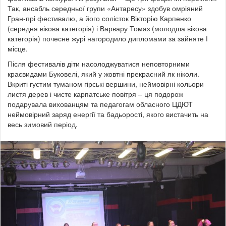
Так, ансабль середньої групи «Антаресу» здобув омріяний
Гран-прі фестивалю, а його солісток Вікторію Карпенко
(середня вікова категорія) і Варвару Томаз (молодша вікова
категорія) почесне журі нагородило дипломами за зайняте І
місце.
Після фестивалів діти насолоджуватися неповторними
краєвидами Буковелі, який у жовтні прекрасний як ніколи.
Вкриті густим туманом гірські вершини, неймовірні кольори
листя дерев і чисте карпатське повітря – ця подорож
подарувала вихованцям та педагогам обласного ЦДЮТ
неймовірний заряд енергії та бадьорості, якого вистачить на
весь зимовий період.