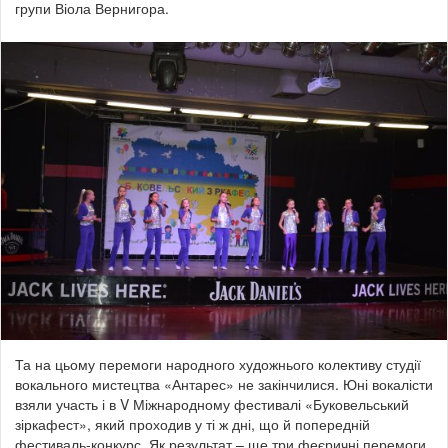
групи Віола Вернигора.
Та на цьому перемоги народного художнього колективу студії
вокального мистецтва «Антарес» не закінчилися. Юні вокалісти
взяли участь і в V Міжнародному фестивалі «Буковельський
зіркафест», який проходив у ті ж дні, що й попередній
фестиваль-конкурс. Як результат – ще три феєричні перемоги.