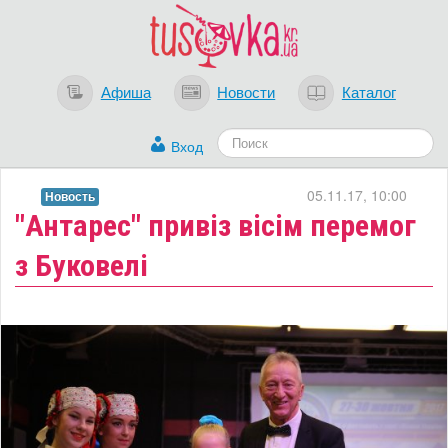
Афиша
Новости
Каталог
Вход
05.11.17, 10:00
Новость
​"Антарес" привіз вісім перемог
з Буковелі