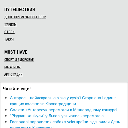
ПУТЕШЕСТВИЯ
ДОСТОПРИМЕЧАТЕЛЬНОСТИ
ТУРИЗМ
ОТЕЛИ
ТАКСИ
MUST HAVE
СПОРТ И ЗДОРОВЬЕ
МАГАЗИНЫ
АРТ-СТУДИИ
Читайте еще!
Антарес – найяскравіша зірка у сузір’ї Скорпіона і один з
кращих колективів Кіровоградщини
​Солісти «Антаресу» перемогли в Міжнародному конкурсі
“Різдвяні канікули” у Львові увінчались перемогою
Господарі породистих собак з усієї країни відзначили День
перемоги у Кіровограді