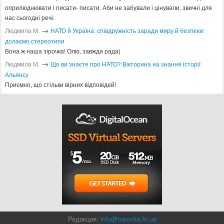
оприлюднювати і писати- писати. Аби не забували і цінували, звичні для
нас сьогодні речі.
→
Людмила М.
​НАТО й Україна: співдружність заради миру й безпеки:
долаємо стереотипи
Вона ж наша зірочка! Олю, завжди рада)
→
Людмила М.
Що ви знаєте про НАТО? Вікторина на знання історії
Альянсу ​
Приємно, що стільки вірних відповідей!
Редакция:
info@tusovka.kr.ua