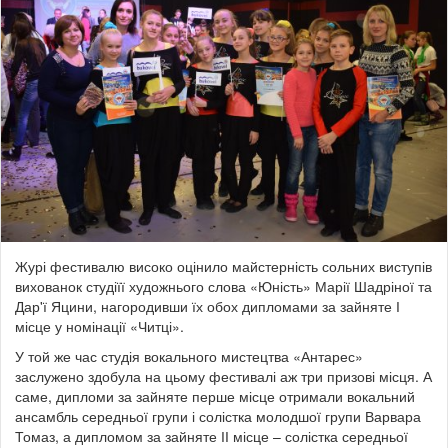
Журі фестивалю високо оцінило майстерність сольних виступів
вихованок студіїї художнього слова «Юність» Марії Шадріної та
Дар'ї Яцини, нагородивши їх обох дипломами за зайняте І
місце у номінації «Читці».
У той же час студія вокального мистецтва «Антарес»
заслужено здобула на цьому фестивалі аж три призові місця. А
саме, дипломи за зайняте перше місце отримали вокальний
ансамбль середньої групи і солістка молодшої групи Варвара
Томаз, а дипломом за зайняте ІІ місце – солістка середньої