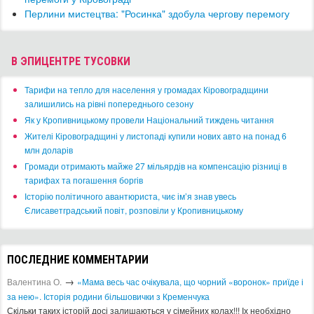
​Перлини мистецтва: "Росинка" здобула чергову перемогу
В ЭПИЦЕНТРЕ ТУСОВКИ
​Тарифи на тепло для населення у громадах Кіровоградщини
залишились на рівні попереднього сезону
​Як у Кропивницькому провели Національний тиждень читання
​Жителі Кіровоградщині у листопаді купили нових авто на понад 6
млн доларів
​Громади отримають майже 27 мільярдів на компенсацію різниці в
тарифах та погашення боргів
Історію політичного авантюриста, чиє ім’я знав увесь
Єлисаветградський повіт, розповіли у Кропивницькому
ПОСЛЕДНИЕ КОММЕНТАРИИ
→
Валентина О.
«Мама весь час очікувала, що чорний «воронок» приїде і
за нею». Історія родини більшовички з Кременчука
Скільки таких історій досі залишаються у сімейних колах!!! Іх необхідно