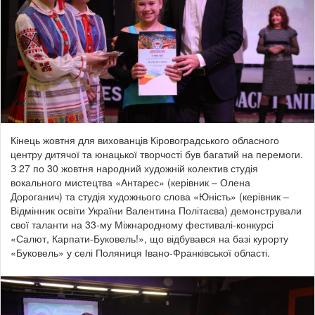
Кінець жовтня для вихованців Кіровоградського обласного
центру дитячої та юнацької творчості був багатий на перемоги.
З 27 по 30 жовтня народний художній колектив студі
я
вокального мистецтва «Антарес» (керівник – Олена
Дороганич) та студія художнього слова «Юність» (керівник
–
Відмінник освіти України Валентина Політаєва) демонстрували
свої таланти на 33-му Міжнародному фестивалі-конкурсі
«Салют, Карпати-Буковель!», що відбувався на базі курорту
«Буковель» у селі Поляниця Івано-Франківської області.