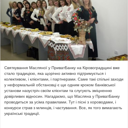
Святкування Масляної у ПриватБанку на Кіровоградщині вже
стало традицією, яка щорічно активно підтримується і
колективом, і клієнтами, і партнерами. Саме такі спільні заходи
у неформальній обстановці є ще одним кроком банківської
установи назустріч своїм клієнтам та слугують зміцненню
довірливих відносин. Нагадаємо, що Масляна у ПриватБанку
проводиться за усіма правилами. Тут і пісні з хороводами, і
конкурси страв з млинців, і частування. Все, як того вимагають
українські традиції.