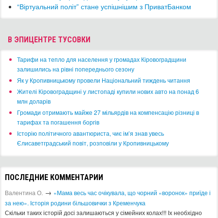
“Віртуальний політ” стане успішнішим з ПриватБанком
В ЭПИЦЕНТРЕ ТУСОВКИ
​Тарифи на тепло для населення у громадах Кіровоградщини
залишились на рівні попереднього сезону
​Як у Кропивницькому провели Національний тиждень читання
​Жителі Кіровоградщині у листопаді купили нових авто на понад 6
млн доларів
​Громади отримають майже 27 мільярдів на компенсацію різниці в
тарифах та погашення боргів
Історію політичного авантюриста, чиє ім’я знав увесь
Єлисаветградський повіт, розповіли у Кропивницькому
ПОСЛЕДНИЕ КОММЕНТАРИИ
→
Валентина О.
«Мама весь час очікувала, що чорний «воронок» приїде і
за нею». Історія родини більшовички з Кременчука
Скільки таких історій досі залишаються у сімейних колах!!! Іх необхідно