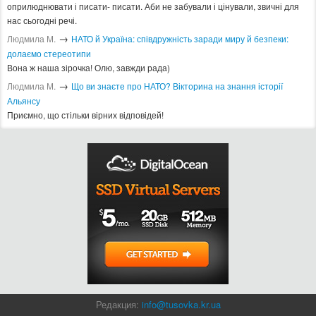
оприлюднювати і писати- писати. Аби не забували і цінували, звичні для
нас сьогодні речі.
→
Людмила М.
​НАТО й Україна: співдружність заради миру й безпеки:
долаємо стереотипи
Вона ж наша зірочка! Олю, завжди рада)
→
Людмила М.
Що ви знаєте про НАТО? Вікторина на знання історії
Альянсу ​
Приємно, що стільки вірних відповідей!
Редакция:
info@tusovka.kr.ua