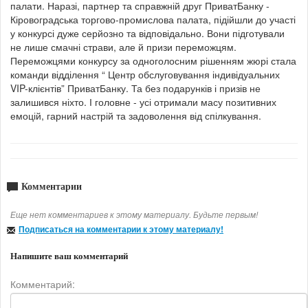
палати. Наразі, партнер та справжній друг ПриватБанку -
Кіровоградська торгово-промислова палата, підійшли до участі
у конкурсі дуже серйозно та відповідально. Вони підготували
не лише смачні страви, але й призи переможцям.
Переможцями конкурсу за одноголосним рішенням жюрі стала
команди відділення “ Центр обслуговування індивідуальних
VIP-клієнтів” ПриватБанку. Та без подарунків і призів не
залишився ніхто. І головне - усі отримали масу позитивних
емоцій, гарний настрій та задоволення від спілкування.
Комментарии
Еще нет комментариев к этому материалу. Будьте первым!
Подписаться на комментарии к этому материалу!
Напишите ваш комментарий
Комментарий: