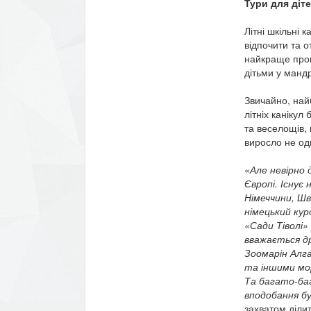
Тури для діт
Літні шкільні 
відпочити та 
найкраще прове
дітьми у мандр
Звичайно, най
літніх канікул
та веселощів,
виросло не одн
«
Але невірно 
Європі. Існує
Німеччини, Шв
німецький ку
«Сади Тіволі» 
вважається др
Зоомарін Алга
та іншими мо
Та багато-баг
вподобання бу
захватом діли