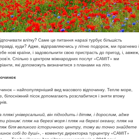
ідпочивати влітку? Саме це питання наразі турбує більшість
справді, куди? Адже, відправляючись у літню подорож, ми прагнемо 
ебе нові країни, і задовольнити свою пристрасть до пригод, і, авжеж
ров’я. Спільно з центром міжнародних послуг «САМІТ» ми
ріанти, які допоможуть визначитися з планами на літо.
починок
чинок – найпопулярніший вид масового відпочинку. Тепле море,
е, білосніжний пісок допомагають розслабитися і зняти втому
нів.
а пляжі універсальний, він підходить і дітям, і дорослим, адже
и різним: пляж на березі моря і пляж на березі океану, пляж на
ляж біля великого історичного центру, тому ви точно знайдете
чинок собі до душі
», - коментує директорка турцентру «САМІТ»
а. – «
Традиційними для відпочинку українців в 2018 році