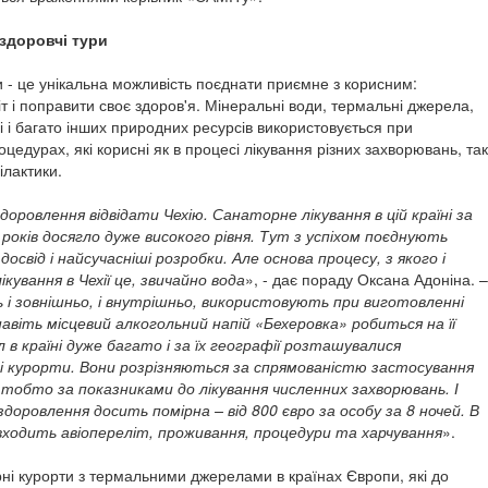
здоровчі тури
и - це унікальна можливість поєднати приємне з корисним:
т і поправити своє здоров'я. Мінеральні води, термальні джерела,
зі і багато інших природних ресурсів використовується при
цедурах, які корисні як в процесі лікування різних захворювань, так
ілактики.
доровлення відвідати Чехію. Санаторне лікування в цій країні за
 років досягло дуже високого рівня. Тут з успіхом поєднують
освід і найсучасніші розробки. Але основа процесу, з якого і
кування в Чехії це, звичайно вода
», - дає пораду Оксана Адоніна. –
 і зовнішньо, і внутрішньо, використовують при виготовленні
навіть місцевий алкогольний напій «Бехеровка» робиться на її
л в країні дуже багато і за їх географії розташувалися
і курорти. Вони розрізняються за спрямованістю застосування
, тобто за показниками до лікування численних захворювань. І
здоровлення досить помірна – від 800 євро за особу за 8 ночей. В
ходить авіопереліт, проживання, процедури та харчування
».
ні курорти з термальними джерелами в країнах Європи, які до