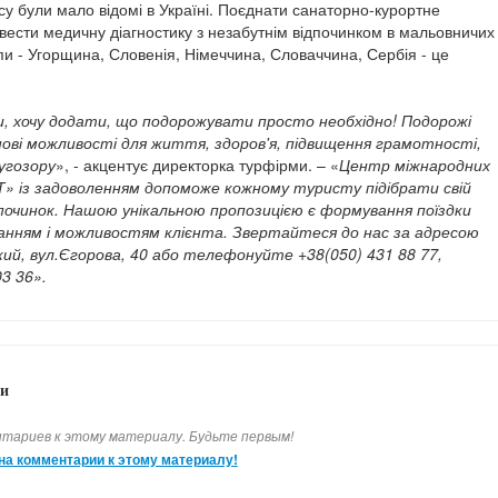
су були мало відомі в Україні. Поєднати санаторно-курортне
овести медичну діагностику з незабутнім відпочинком в мальовничих
пи - Угорщина, Словенія, Німеччина, Словаччина, Сербія - це
и, хочу додати, що подорожувати просто необхідно! Подорожі
ові можливості для життя, здоров'я, підвищення грамотності,
угозору
», - акцентує директорка турфірми. – «
Центр міжнародних
Т» із задоволенням допоможе кожному туристу підібрати свій
починок. Нашою унікальною пропозицією є формування поїздки
жанням і можливостям клієнта.
Звертайтеся до нас за адресою
ий, вул.Єгорова, 40 або телефонуйте +38(050) 431 88 77,
03 36
».
и
тариев к этому материалу. Будьте первым!
на комментарии к этому материалу!