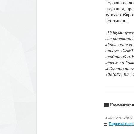
недавнього ча
лікування, пр
куточках Євро
реальність.
«
Підсумовуюч
відкривають н
збагачення кр
послуг «САМІ
особливий від
цілком за ба
м.Кропивницьк
+38(067) 951 
Комментари
Еще нет коммен
Подписаться 