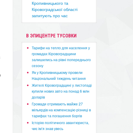
Кропивницького та
Кіровоградської області
запитують про час
В ЭПИЦЕНТРЕ ТУСОВКИ
​Тарифи на тепло для населення у
громадах Кіровоградщини
є
залишились на рівні попереднього
сезону
​Як у Кропивницькому провели
в
Національний тиждень читання
​Жителі Кіровоградщині у листопаді
купили нових авто на понад 6 млн
доларів
​Громади отримають майже 27
мільярдів на компенсацію різниці в
тарифах та погашення боргів
Історію політичного авантюриста,
чиє ім’я знав увесь