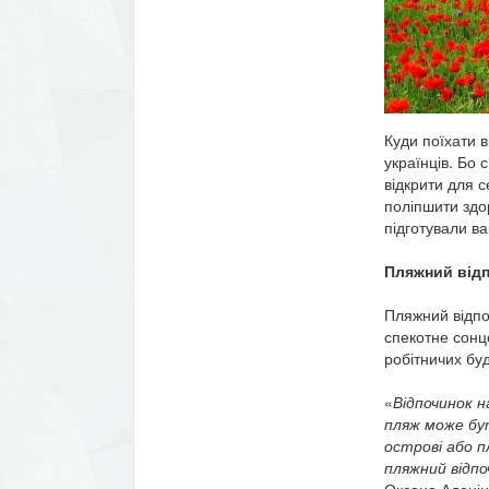
Куди поїхати в
українців. Бо 
відкрити для с
поліпшити здо
підготували ва
Пляжний від
Пляжний відпо
спекотне сонц
робітничих буд
«
Відпочинок н
пляж може бут
острові або п
пляжний відпо
Оксана Адонін