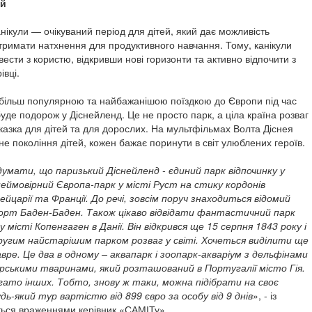
ей
канікули — очікуваний період для дітей, який дає можливість
отримати натхнення для продуктивного навчання. Тому, канікули
сти з користю, відкривши нові горизонти та активно відпочити з
івці.
більш популярною та найбажанішою поїздкою до Європи під час
 буде подорож у Діснейленд. Це не просто парк, а ціла країна розваг
 казка для дітей та для дорослих. На мультфільмах Волта Діснея
е покоління дітей, кожен бажає поринути в світ улюблених героїв.
думати, що паризький Діснейленд - єдиний парк відпочинку у
 неймовірний Європа-парк у місті Руст на стику кордонів
ейцарії та Франції. До речі, зовсім поруч знаходиться відомий
рорт Баден-Баден. Також цікаво відвідати фантастичний парк
у місті Копенгаген в Данії. Він відкрився ще 15 серпня 1843 року і
угим найстарішим парком розваг у світі. Хочеться виділити ще
вре. Це два в одному – аквапарк і зоопарк-акваріум з дельфінами
рськими тваринами, який розташований в Португалії місто Гія.
ато інших. Тобто, знову ж таки, можна підібрати на своє
дь-який тур вартістю від 899 євро за особу від 9 днів
», - із
ться враженнями керівник «САМІТу».