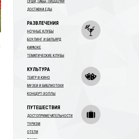
СУШИ, ПАБЫ, ПИЦЦЕРИИ
ДОСТАВКА ЕДЫ
РАЗВЛЕЧЕНИЯ
НОЧНЫЕ КЛУБЫ
БОУЛИНГ И БИЛЬЯРД
і
КАРАОКЕ
,
ТЕМАТИЧЕСКИЕ КЛУБЫ
КУЛЬТУРА
ТЕАТР И КИНО
МУЗЕИ И БИБЛИОТЕКИ
КОНЦЕРТ-ХОЛЛЫ
ПУТЕШЕСТВИЯ
ДОСТОПРИМЕЧАТЕЛЬНОСТИ
ТУРИЗМ
ОТЕЛИ