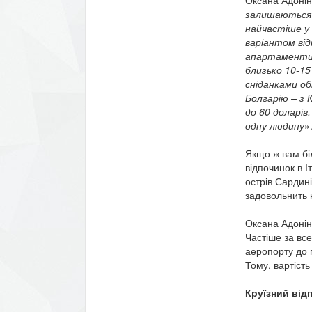
залишаються Т
найчастіше у
варіантом від
апартаменти,
близько
10
-1
5
сніданками о
Болгарію – з 
до 60 доларів
одну людину
»
Якщо ж вам бі
відпочинок в Іт
острів Сардині
задовольнить 
Оксана Адоніна
Частіше за все
аеропорту до 
Тому, вартість
Круїзний від