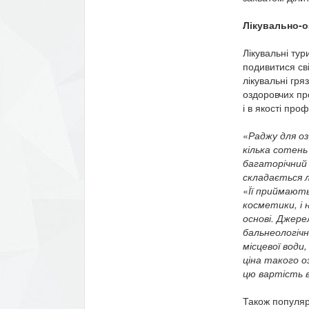
Лікувально-о
Лікувальні тур
подивитися сві
лікувальні гря
оздоровчих про
і в якості проф
«
Раджу для оз
кілька сотень
багаторічний д
складається лі
«
Її приймають
косметики, і 
основі. Джере
бальнеологічн
місцевої води
ціна такого о
цю вартість в
Також популяр