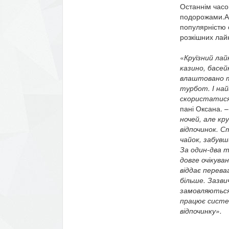
Останнім часо
подорожами.Ад
популярністю с
розкішних лайн
«
Круїзний ла
казино, басей
влаштовано та
турбот. І най
скористатися 
пані Оксана. –
ночей, але кр
відпочинок. С
чайок, забувш
За один-два т
довге очікува
віддає перева
більше. Зазви
замовляються 
працює систем
відпочинку».