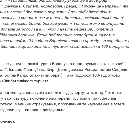
уреччина, Єгипет, Чорногорія, Греція, й Грузія– це напрямки, які
 цьому сезоні бронюють туристи. Але найбюджетнішим
починку за кодоном все ж таки є Болгарія, оскільки там дешеві
 котрі можна брати без харчування. Готель може коштувати
доларів за особу за ніч, інколи навіть дешевше. Готель зі
бійдеться дорожче. Якщо добиратися автобусним туром в
Києва це займе 24 години.
Вартість такого проїзду – в середньом
. Відтак, якщо захотіти, в тур можна вкластися і в 100 доларів н
.
льше до душі пляжні тури в Європу, то пропонуємо ексклюзивний
алії, Іспанії, Франції і на Кіпрі (Венеціанська Рів’єра, острів Сицилія,
я, острів Капрі, Блакитний берег). Така подорож 100-відсотково
найвибагливішого туриста.
 наголошує: ціна турів залежить від курорту та категорії готелю.
 у вартість туру включено авіапереліт, груповий трансфер від
готелю, медичне страхування, проживання та харчування в готелі.
 відпочинку – справа індивідуальна.
починок