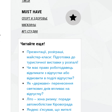
ТАКСИ
MUST HAVE
СПОРТ И ЗДОРОВЬЕ
МАГАЗИНЫ
АРТ-СТУДИИ
у
а
Читайте еще!
Презентації, розіграші,
майстер-класи: Підготовка до
туристичної виставки у розпалі!
Чи має право роботодавець
відкликати з відпустки або
відмовити в поділі відпустки?
Як «державні» перенесення
святкових днів впливає на
відпустку?
Літо – зона ризику: поради
автомобілістам Кіровограда
Яндекс з'ясував, що жителі