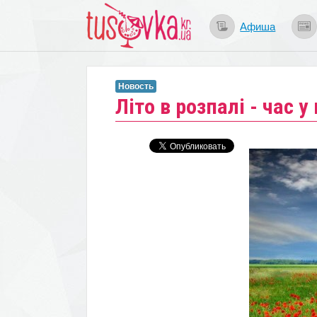
Афиша
Новость
Літо в розпалі - час у