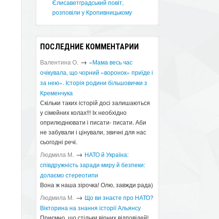
Єлисаветградський повіт,
розповіли у Кропивницькому
ПОСЛЕДНИЕ КОММЕНТАРИИ
→
Валентина О.
«Мама весь час
очікувала, що чорний «воронок» приїде і
за нею». Історія родини більшовички з
Кременчука
Скільки таких історій досі залишаються
у сімейних колах!!! Іх необхідно
оприлюднювати і писати- писати. Аби
не забували і цінували, звичні для нас
сьогодні речі.
→
Людмила М.
​НАТО й Україна:
співдружність заради миру й безпеки:
долаємо стереотипи
Вона ж наша зірочка! Олю, завжди рада)
→
Людмила М.
Що ви знаєте про НАТО?
Вікторина на знання історії Альянсу ​
Приємно, що стільки вірних відповідей!