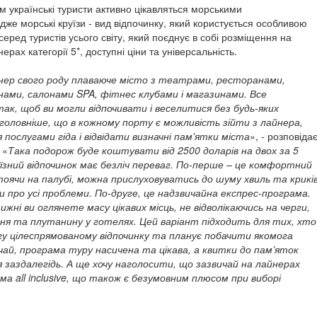
м українські туристи активно цікавляться морськими
же морські круїзи - вид відпочинку, який користується особливою
еред туристів усього світу, який поєднує в собі розміщення на
ерах категорії 5*, доступні ціни та універсальність.
йнер свого роду плаваюче місто з театрами, ресторанами,
нами, салонами SPA, фітнес клубами і магазинами. Все
к, щоб ви могли відпочивати і веселитися без будь-яких
головніше, що в кожному порту є можливість зійти з лайнера,
послугами гіда і відвідати визначні пам'ятки міста
», - розповіда
 «
Така подорож буде коштувати від 2500 доларів на двох за 5
уїзний відпочинок має безліч переваг. По-перше – це комфортний
тоячи на палубі, можна прислуховуватись до шуму хвиль та крикі
и про усі проблеми. По-друге, це надзвичайна експрес-програма.
ижні ви оглянете масу цікавих місць, не відволікаючись на черги,
ння та плутанину у готелях. Цей варіант підходить для тих, хто
гу цілеспрямованому відпочинку та планує побачити якомога
чай, програма туру насичена та цікава, а квитки до пам’яток
заздалегідь. А ще хочу наголосити, що зазвичай на лайнерах
а all inclusive, що також є безумовним плюсом при виборі