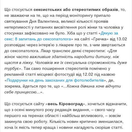
Що стосується
сексистських або стереотипних образів
, то,
не зважаючи на те, що на період моніторингу припало
святкування Дня Валентина, великої кількості проявів
нетерпимості у питаннях висвітлення ролі жінки та чоловіка у
стосунках зафіксовано не було. Хіба що у статті «
Дякую за
секс: 8 запитань до сексопатолога
» на сайті «Гречка» від 13.02
розповідає через інтерв'ю з лікарем про те, з чим звертаються
до сексопатолога. Лікар транслює деякі стереотипи:
«Для
жінок часто важливіше здатність народити дитину, ніж
щастя в ліжку. Чоловіків же їх сексуальна спроможність дуже
турбує»
. Так само поширення стереотипів помічено у
рекламній статті місцевої фотостудії від 12.02 під назвою
«
Подарунки на день закоханих для фотолюбителів
», де,
зокрема, йдеться про те, що
«...Кожна дівчина хоче відчути
себе принцесою...»
.
Що стосується сайту «
весь Кіровоград
», хочеться відзначити,
що з осені минулого року редакція видання, – свого часу
першого на теренах області і найбільш впливового, – зовсім
закинула свою роботу. Кількість новин критично зменшилася,
хоча їх якість тепер краща і новини нагадують скоріше статті.