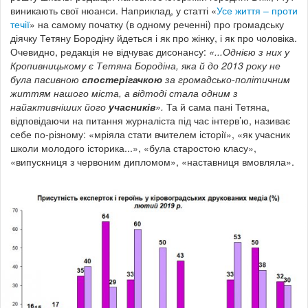
виникають свої нюанси. Наприклад, у статті «
Усе життя – проти
течії
» на самому початку (в одному реченні) про громадську
діячку Тетяну Бородіну йдеться і як про жінку, і як про чоловіка.
Очевидно, редакція не відчуває дисонансу:
«...Однією з них у
Кропивницькому є Тетяна Бородіна, яка й до 2013 року не
була пасивною
спостерігачкою
за громадсько-політичним
життям нашого міста, а відтоді стала одним з
найактивніших його
учасників
».
Та й сама пані Тетяна,
відповідаючи на питання журналіста під час інтерв’ю, називає
себе по-різному: «мріяла стати вчителем історії», «як учасник
школи молодого історика...», «була старостою класу»,
«випускниця з червоним дипломом», «наставниця вмовляла».