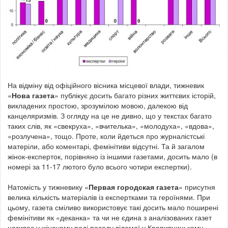
На відміну від офіційного вісника місцевої влади, тижневик
«
Нова газета
» публікує досить багато різних життєвих історій,
викладених простою, зрозумілою мовою, далекою від
канцеляризмів. З огляду на це не дивно, що у текстах багато
таких слів, як «свекруха», «вчителька», «молодуха», «вдова»,
«розлучена», тощо. Проте, коли йдеться про журналістські
матеріли, або коментарі, фемінітиви відсутні. Та й загалом
жінок-експерток, порівняно із іншими газетами, досить мало (в
номері за 11-17 лютого було всього чотири експертки).
Натомість у тижневику «
Первая городская газета
» присутня
велика кількість матеріалів із експертками та героїнями. При
цьому, газета сміливо використовує такі досить мало поширені
фемінітиви як «деканка» та чи не єдина з аналізованих газет
називає у жіночому роді посаду відомої у Кропивницькому