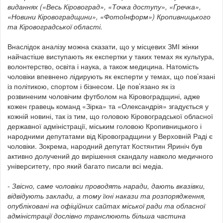
виданнях («Весь Кіровоград», «Точка доступу», «Гречка»,
«Новини Кіровоградщини», «ФотоІнформ») Кропивницького
та Кіровоградської області.
Внаслідок аналізу можна сказати, що у місцевих ЗМІ жінки
найчастіше виступають як експертки у таких темах як культура,
волонтерство, освіта і наука, а також медицина. Натомість
чоловіки впевнено лідирують як експерти у темах, що пов’язані
із політикою, спортом і бізнесом. Це пов’язано як із
розвиненим чоловічим футболом на Кіровоградщині, адже
кожен гравець команд «Зірка» та «Олександрія» згадується у
кожній новині, так із тим, що головою Кіровоградської обласної
державної адміністрації, міським головою Кропивницького і
народними депутатами від Кіровоградщини у Верховній Раді є
чоловіки. Зокрема, народний депутат Костянтин Яриніч був
активно долучений до вирішення скандалу навколо медичного
університету, про який багато писали всі медіа.
- Звісно, саме чоловіки проводять наради, дають вказівки,
відвідують заклади, а тому їхні накази та розпорядження,
опубліковані на офіційних сайтах міської ради та обласної
адміністрації дослівно транслюють більша частина