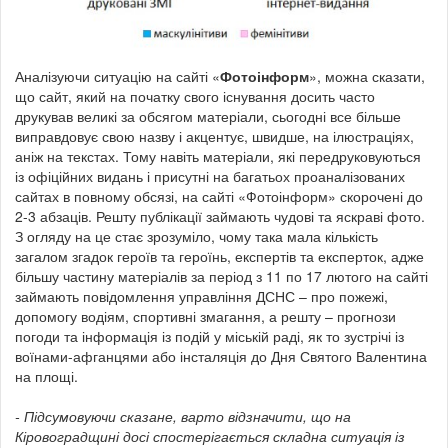
Аналізуючи ситуацію на сайті «
Фотоінформ
», можна сказати,
що сайт, який на початку свого існування досить часто
друкував великі за обсягом матеріали, сьогодні все більше
виправдовує свою назву і акцентує, швидше, на ілюстраціях,
аніж на текстах. Тому навіть матеріали, які передруковуються
із офіційних видань і присутні на багатьох проаналізованих
сайтах в повному обсязі, на сайті «Фотоінформ» скорочені до
2-3 абзаців. Решту публікації займають чудові та яскраві фото.
З огляду на це стає зрозуміло, чому така мала кількість
загалом згадок героїв та героїнь, експертів та експерток, адже
більшу частину матеріалів за період з 11 по 17 лютого на сайті
займають повідомлення управління ДСНС – про пожежі,
допомогу водіям, спортивні змагання, а решту – прогнози
погоди та інформація із подій у міській раді, як то зустрічі із
воїнами-афганцями або інсталяція до Дня Святого Валентина
на площі.
- Підсумовуючи сказане, варто відзначити, що на
Кіровоградщині досі спостерігається складна ситуація із