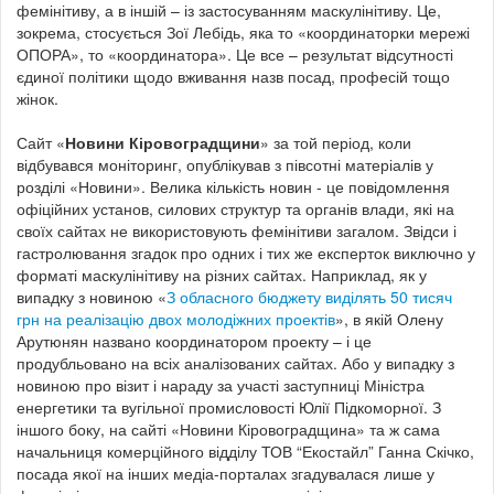
фемінітиву, а в іншій – із застосуванням маскулінітиву. Це,
зокрема, стосується Зої Лебідь, яка то «координаторки мережі
ОПОРА», то «координатора». Це все – результат відсутності
єдиної політики щодо вживання назв посад, професій тощо
жінок.
Сайт «
Новини Кіровоградщини
» за той період, коли
відбувався моніторинг, опублікував з півсотні матеріалів у
розділі «Новини». Велика кількість новин - це повідомлення
офіційних установ, силових структур та органів влади, які на
своїх сайтах не використовують фемінітиви загалом. Звідси і
гастролювання згадок про одних і тих же експерток виключно у
форматі маскулінітиву на різних сайтах. Наприклад, як у
випадку з новиною «
З обласного бюджету виділять 50 тисяч
грн на реалізацію двох молодіжних проектів
», в якій Олену
Арутюнян названо координатором проекту – і це
продубльовано на всіх аналізованих сайтах. Або у випадку з
новиною про візит і нараду за участі заступниці Міністра
енергетики та вугільної промисловості Юлії Підкоморної. З
іншого боку, на сайті «Новини Кіровоградщина» та ж сама
начальниця комерційного відділу ТОВ “Екостайл” Ганна Скічко,
посада якої на інших медіа-порталах згадувалася лише у