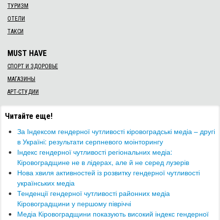
ТУРИЗМ
ОТЕЛИ
ТАКСИ
MUST HAVE
СПОРТ И ЗДОРОВЬЕ
МАГАЗИНЫ
АРТ-СТУДИИ
Читайте еще!
За Індексом гендерної чутливості кіровоградські медіа – другі
в Україні: результати серпневого моінторингу
​Індекс гендерної чутливості регіональних медіа:
Кіровоградщине не в лідерах, але й не серед лузерів
Нова хвиля активностей із розвитку гендерної чутливості
українських медіа
Тенденції гендерної чутливості районних медіа
Кіровоградщини у першому півріччі
​Медіа Кіровоградщини показують високий індекс гендерної