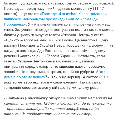
бо вони публікуються українською, тоді як решта – російською).
Приклад за період часу, який підлягав моніторингу (11-17
лютого), – це стаття «
Громадські активісти Кіровоградщини
підписали меморандум про приєднання до «Команди
Порошенка
». У ній є кілька коментарів, і половина з них – від
жінок. Залучення жінок до коментування політичних тем можна
бачити у цьому ж випуску газети «Україна-Центр» у статті
«Бідність – ворог не менший, ніж Росія». Це аналітика щодо
виступу Президента України Петра Порошенка на форумі, і тут
ситуацію коментує Ада Роговцева, названа, втім, в одному
реченні і «актрисою», і «Героєм України». Натомість, коли
газета «Україна-Центр» сама виступає з ініціативою
опитування серед експертів, то відповіді дають переважно
чоловіки. Це стосується, зокрема, постійної рубрики «
Что я
думаю по этому поводу
?». Так, у номері від 14 лютого 2019
року всі четверо експертів – саме чоловіки. Така ж сама
тенденція спостерігалася у цій газеті у минулому році.
- Ситуацію у тижневику рятують тематичні матеріали на
кшталт статті про 120-річчя бібліотеки, де всі експертки
– працівниці закладу, або життєві історії, коли на дві
шпальти (із продовженням у наступному номері)