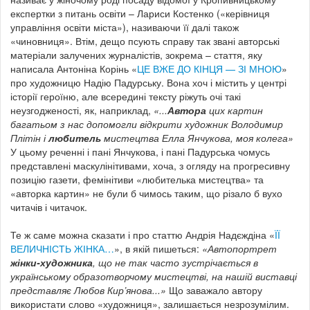
експертки з питань освіти – Лариси Костенко («керівниця
управління освіти міста»), називаючи її далі також
«чиновниця». Втім, дещо псують справу так звані авторські
матеріали залучених журналістів, зокрема – стаття, яку
написала Антоніна Корінь «
ЦЕ ВЖЕ ДО КІНЦЯ — ЗІ МНОЮ
»
про художницю Надію Падурську. Вона хоч і містить у центрі
історії героїню, але всередині тексту ріжуть очі такі
неузгодженості, як, наприклад,
«...
Автора
цих картин
багатьом з нас допомогли відкрити художник Володимир
Плітін і
любитель
мистецтва Елла Янчукова, моя колега»
У цьому реченні і пані Янчукова, і пані Падурська чомусь
представлені маскулінітивами, хоча, з огляду на прогресивну
позицію газети, фемінітиви «любителька мистецтва» та
«авторка картин» не були б чимось таким, що різало б вухо
читачів і читачок.
Те ж саме можна сказати і про статтю Андрія Надєждіна «
ЇЇ
ВЕЛИЧНІСТЬ ЖІНКА…
», в якій пишеться:
«Автопортрет
жінки-художника
, що не так часто зустрічається в
українському образотворчому мистецтві, на нашій виставці
представляє Любов Кир’янова...»
Що заважало автору
використати слово «художниця», залишається незрозумілим.