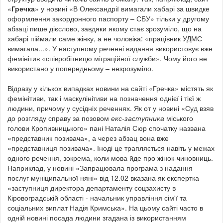
«
Гречка
» у новині «В Олександрії вимагали хабарі за швидке
оформлення закордонного паспорту – СБУ» тільки у другому
абзаці пише дієслово, завдяки якому стає зрозуміло, що на
хабарі піймали саме жінку, а не чоловіка: «працівник УДМС
вимагала...». У наступному реченні видання використовує вже
фемінітив «співробітницю міграційної служби». Чому його не
використано у попередньому – незрозуміло.
Відразу у кількох випадках новини на сайті «Гречка» містять як
фемінітиви, так і маскулінітиви на позначення однієї і тієї ж
людини, причому у сусідніх реченнях. Як от у новині «Суд взяв
до розгляду справу за позовом
екс-заступника
міського
голови Кропивницького» пані Наталія Сюр спочатку названа
«представник позивача», а через абзац вона вже
«представниця позивача». Іноді це трапляється навіть у межах
одного речення, зокрема, коли мова йде про жінок-чиновниць.
Наприклад, у новині «Запрацювала програма з надання
послуг муніципальної няні» від 12.02 вказана як експертка
«заступниця директора департаменту соцзахисту в
Кіровоградській області - начальник управління сім'ї та
соціальних виплат Надія Кримська».
На цьому сайті часто в
одній новині посада людини згадана із використанням