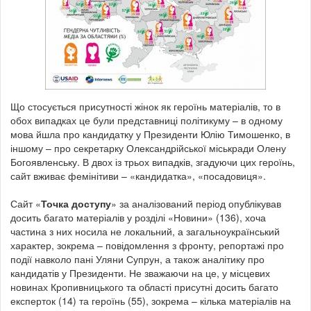
Що стосується присутності жінок як героїнь матеріалів, то в
обох випадках це були представниці політикуму – в одному
мова йшла про кандидатку у Президенти Юлію Тимошенко, в
іншому – про секретарку Олександрійської міськради Олену
Богоявленську. В двох із трьох випадків, згадуючи цих героїнь,
сайт вживає фемінітиви – «кандидатка», «посадовиця».
Сайт «
Точка доступу
» за аналізований період опублікував
досить багато матеріалів у розділі «Новини» (136), хоча
частина з них носила не локальний, а загальноукраїнський
характер, зокрема – повідомлення з фронту, репортажі про
події навколо пані Уляни Супрун, а також аналітику про
кандидатів у Президенти. Не зважаючи на це, у місцевих
новинах Кропивницького та області присутні досить багато
експерток (14) та героїнь (55), зокрема – кілька матеріалів на