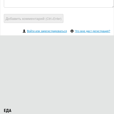
Добавить комментарий
(Ctrl+Enter)
Войти или зарегистрироваться
Что мне даст регистрация?
ЕДА