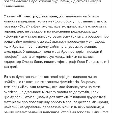
розповідається про життя туристки
, - ділиться Вікторія
Талашкевич.
У газеті «
Кіровоградська правда
», зважаючи на більшу
кількість матеріалів, хоча і меншого обсягу, порівняно з тією ж
газетою «Україна-Центр», частіше зустрічаються експертки та
героїні, але, не зважаючи на пояснення редакторки, що
«фемінітиви у газеті використовуються» (цитата із розмови про
редакційну політику), це відбувається переважно у випадках,
коли йдеться про незначну зайнятість (восьмикласниця,
школярка). У випадках, коли мова йде про керівні посади й
професії, газета використовує маскулінітиви на кшталт
«директор Олена Данилишин», «фотограф Леся Присяжнюк» і
так далі.
Як вже було зазначено, так звані офіційні видання чи не
найбільше грішать не вживанням фемінітивів. Зокрема,
тижневик «
Вечірня газета
», яка має балансувати на межі
висвітлення діяльності міського голови та депутатів, і при
цьому залишатися цікавим для читачів. У виданні друкуються
матеріали про повсякденну роботу мера, секретаря міськради,
начальників управлінь, переважна більшість яких чоловіки, а
решту шпальт редакція наповнює історіями городян. Втім, і тут