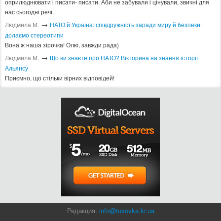
оприлюднювати і писати- писати. Аби не забували і цінували, звичні для
нас сьогодні речі.
→
Людмила М.
​НАТО й Україна: співдружність заради миру й безпеки:
долаємо стереотипи
Вона ж наша зірочка! Олю, завжди рада)
→
Людмила М.
Що ви знаєте про НАТО? Вікторина на знання історії
Альянсу ​
Приємно, що стільки вірних відповідей!
Редакция:
info@tusovka.kr.ua