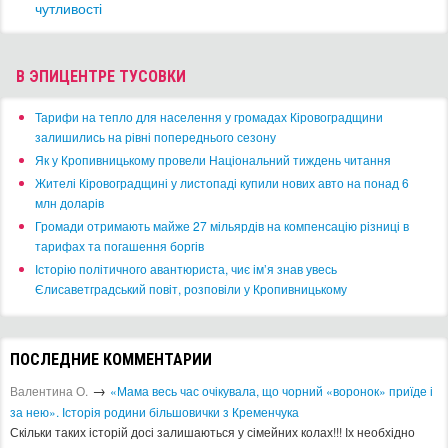
чутливості
В ЭПИЦЕНТРЕ ТУСОВКИ
​Тарифи на тепло для населення у громадах Кіровоградщини
залишились на рівні попереднього сезону
​Як у Кропивницькому провели Національний тиждень читання
​Жителі Кіровоградщині у листопаді купили нових авто на понад 6
млн доларів
​Громади отримають майже 27 мільярдів на компенсацію різниці в
тарифах та погашення боргів
Історію політичного авантюриста, чиє ім’я знав увесь
Єлисаветградський повіт, розповіли у Кропивницькому
ПОСЛЕДНИЕ КОММЕНТАРИИ
→
Валентина О.
«Мама весь час очікувала, що чорний «воронок» приїде і
за нею». Історія родини більшовички з Кременчука
Скільки таких історій досі залишаються у сімейних колах!!! Іх необхідно