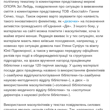
політичну тематику із коментарями представниці мережі
ОПОРА Зої Лебідь, повідомлення про ситуацію із вивезенням
сміття з коментарями представниці ТОВ «Екостайл» Ганни
Скічко, тощо. Також окремо варто зауважити про наявність
такого інновативного фемінітиву, як «
дієвочки
» на позначення
активісток громадського об’єднання «Дія». З іншого боку, у
матеріалах на сайті можна помітити і маскулінітиви, хоча їх
майже втричі менше. Редакція вживає їх у тих ситуаціях, коли
матеріали мають явно київське походження, наприклад, у
новинах про ситуацію довкола пані Уляни Супpун та візиту
Юлії Підкоморної, а також у випадках передруку офіційних
релізів про події в облдержадміністрації та структурних
підрозділах, на зразок вручення нагород працівницям
бібліотеки з нагоди 120-тиріччя закладу. У цьому матеріалі
посади двох працівниць названо із використанням фемінітивів
(«
завідуюча
відділукаталогізування бібліотеки»та«
завідуюча
науково-методичного відділу бібліотеки»), а двох – із
використанням маскулінітивів («
головний бібліотекар
науково-медичного відділу бібліотеки» та «
заступник
диpектоpа з наукової pоботи бібліотеки»).
Використання маскулінітивів у текстах повідомлень силових
структур вводить читачів сайтів в оману. Так, наприклад, сайт