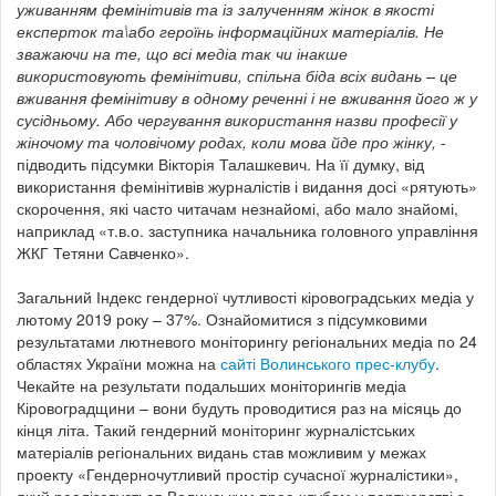
уживанням фемінітивів та із залученням жінок в якості
експерток та\або героїнь інформаційних матеріалів. Не
зважаючи на те, що всі медіа так чи інакше
використовують фемінітиви, спільна біда всіх видань – це
вживання фемінітиву в одному реченні і не вживання його ж у
сусідньому. Або чергування використання назви професії у
жіночому та чоловічому родах, коли мова йде про жінку,
-
підводить підсумки Вікторія Талашкевич. На її думку, від
використання фемінітивів журналістів і видання досі «рятують»
скорочення, які часто читачам незнайомі, або мало знайомі,
наприклад «т.в.о. заступника начальника головного управління
ЖКГ Тетяни Савченко».
Загальний Індекс гендерної чутливості кіровоградських медіа у
лютому 2019 року – 37%. Ознайомитися з підсумковими
результатами лютневого моніторингу регіональних медіа по 24
областях України можна на
сайті Волинського прес-клубу
.
Чекайте на результати подальших моніторингів медіа
Кіровоградщини – вони будуть проводитися раз на місяць до
кінця літа. Такий гендерний моніторинг журналістських
матеріалів регіональних видань став можливим у межах
проекту «Гендерночутливий простір сучасної журналістики»,
який реалізовується Волинським прес-клубом у партнерстві з