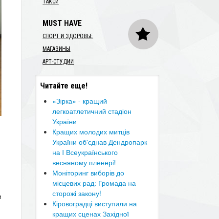
ТАКСИ
MUST HAVE
СПОРТ И ЗДОРОВЬЕ
МАГАЗИНЫ
АРТ-СТУДИИ
Читайте еще!
«Зірка» - кращий
легкоатлетичний стадіон
України
Кращих молодих митців
.
України об'єднав Дендропарк
на І Всеукраїнського
весняному пленері!
Моніторинг виборів до
місцевих рад: Громада на
сторожі закону!
и
Кіровоградці виступили на
кращих сценах Західної