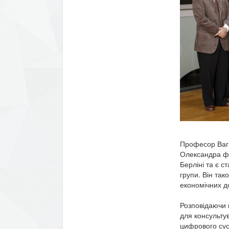
Професор Вагне
Олександра фо
Берліні та є 
групи. Він так
економічних д
Розповідаючи 
для консульту
цифрового сус