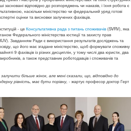
нші засновані відповідно до розпоряджень чи наказів, і їхня робота є
льтативною, наскільки міністерство чи федеральний уряд готові
спертні оцінки та висновки залучених фахівців.
нституцій - це
Консультативна рада з питань споживачів
(SVRV), яка
ганом Федерального міністерства юстиції та захисту прав
MJV).
Завданням Ради є використання результатів досліджень та
освіду, що його має згадане міністерство, щоб формувати споживчу
зайняті 9 фахівців із різних дисциплін, у тому числі два юристи, два
иробників, а також представник роботодавців і споживачів та
 залучити більше жінок, але мені сказали, що, відповідно до
ндерну рівність, має бути порівну, -
жартує професор доктор Герт