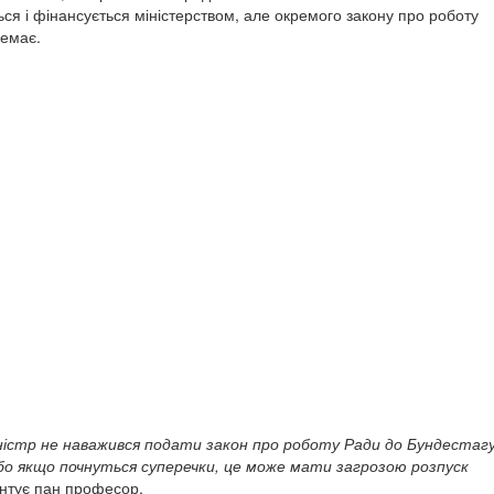
ься і фінансується міністерством, але окремого закону про роботу
немає.
ністр не наважився подати закон про роботу Ради до Бундестаг
 бо якщо почнуться суперечки, це може мати загрозою розпуск
ентує пан професор.