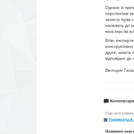
Однією із при
перспективі за
захисту прав 
належить до к
міністерстві ю
Втім, експерт
конструктивно,
друге, мають 
відповідно до 
Вікторія Тала
Комментари
Еще нет коммен
Подписаться 
Напишите ваш 