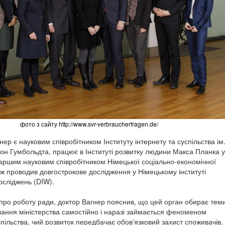
фото з сайту http://www.svr-verbraucherfragen.de/
р є науковим співробітником Інституту інтернету та суспільства ім
н Гумбольдта, працює в Інституті розвитку людини Макса Планка у
старшим науковим співробітником Німецької соціально-економічної
ож проводив довгострокове дослідження у Німецькому інституті
осліджень (DIW).
про роботу ради, доктор Вагнер пояснив, що цей орган обирає тем
вання міністерства самостійно і наразі займається феноменом
пільства, чий розвиток передбачає обов‘язковий захист споживачів.