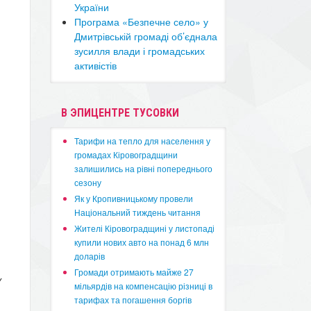
України
​Програма «Безпечне село» у
Дмитрівській громаді об’єднала
зусилля влади і громадських
активістів
В ЭПИЦЕНТРЕ ТУСОВКИ
​Тарифи на тепло для населення у
громадах Кіровоградщини
залишились на рівні попереднього
сезону
​Як у Кропивницькому провели
Національний тиждень читання
​Жителі Кіровоградщині у листопаді
купили нових авто на понад 6 млн
доларів
​Громади отримають майже 27
у
мільярдів на компенсацію різниці в
тарифах та погашення боргів