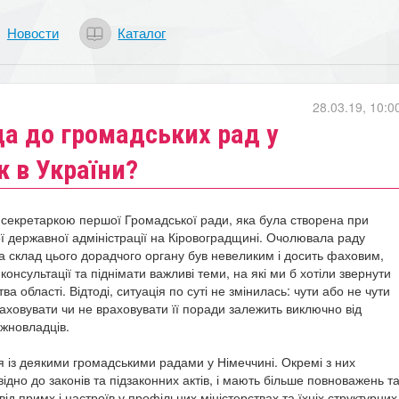
Новости
Каталог
28.03.19, 10:0
да до громадських рад у
ж в України?
 секретаркою першої Громадської ради, яка була створена при
ої державної адміністрації на Кіровоградщині. Очолювала раду
 а склад цього дорадчого органу був невеликим і досить фаховим,
онсультації та піднімати важливі теми, на які ми б хотіли звернути
тва області.
Відтоді, ситуація по суті не змінилась
: чути або не чути
аховувати чи не враховувати її поради залежить виключно від
ожновладців.
я із деякими громадськими радами у Німеччині. Окремі з них
відно до законів та підзаконних актів, і мають більше повноважень т
ід примх і настроїв у профільних міністерствах та їхніх структурних