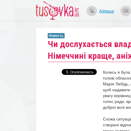
Афиша
Новость
​Чи дослухається вла
Німеччині краще, ані
Колись я була
голові обласн
Марія Лебідь,
щоб надавати к
увагу керівниц
голос ради, вр
доброї волі м
Схожа ситуаці
створені відпо
менш залежні в