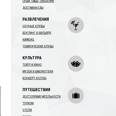
СУШИ, ПАБЫ, ПИЦЦЕРИИ
ДОСТАВКА ЕДЫ
РАЗВЛЕЧЕНИЯ
НОЧНЫЕ КЛУБЫ
БОУЛИНГ И БИЛЬЯРД
КАРАОКЕ
ТЕМАТИЧЕСКИЕ КЛУБЫ
КУЛЬТУРА
ТЕАТР И КИНО
МУЗЕИ И БИБЛИОТЕКИ
КОНЦЕРТ-ХОЛЛЫ
ПУТЕШЕСТВИЯ
ДОСТОПРИМЕЧАТЕЛЬНОСТИ
ТУРИЗМ
ОТЕЛИ