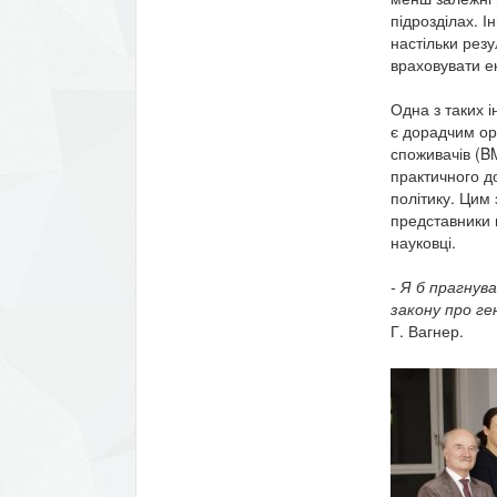
підрозділах. І
настільки резу
враховувати ек
Одна з таких і
є дорадчим ор
споживачів (B
практичного д
політику. Цим 
представники в
науковці.
- Я б прагнува
закону про ге
Г. Вагнер.