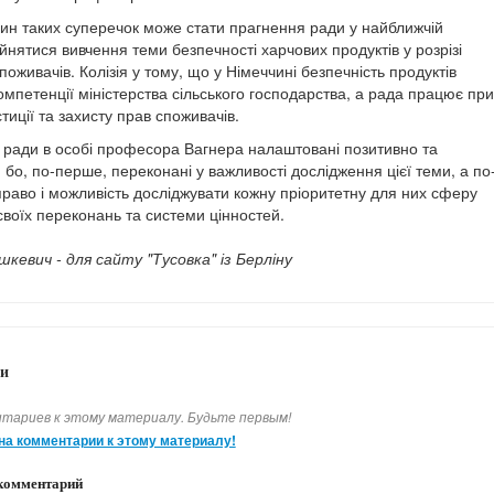
чин таких суперечок може стати прагнення ради у найближчій
йнятися вивчення теми безпечності харчових продуктів у розрізі
споживачів.
Колізія у тому, що у Німеччині безпечність продуктів
омпетенції міністерства сільського господарства, а рада працює при
стиції та захисту прав споживачів.
и ради в особі професора Вагнера налаштовані позитивно та
 бо, по-перше, переконані у важливості дослідження цієї теми, а по
право і можливість досліджувати кожну пріоритетну для них сферу
своїх переконань та системи цінностей.
шкевич - для сайту "Тусовка" із Берліну
и
тариев к этому материалу. Будьте первым!
на комментарии к этому материалу!
комментарий