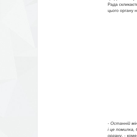
Рада скликаєт
цього органу 
- Останній мі
і це помилка,
органу
, - ком