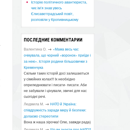
Історію політичного авантюриста,
чиє ім’я знав увесь
Єлисаветградський повіт,
розповіли у Кропивницькому
ПОСЛЕДНИЕ КОММЕНТАРИИ
-
→
Валентина О.
«Мама весь час
очікувала, що чорний «воронок» приїде і
за нею». Історія родини більшовички з
Кременчука
Скільки таких історій досі залишаються
у сімейних колах!!! Іх необхідно
оприлюднювати і писати- писати. Аби
не забували і цінували, звичні для нас
сьогодні речі.
→
Людмила М.
​НАТО й Україна:
співдружність заради миру й безпеки:
долаємо стереотипи
Вона ж наша зірочка! Олю, завжди рада)
→
Людмила М.
Що ви знаєте про НАТО?